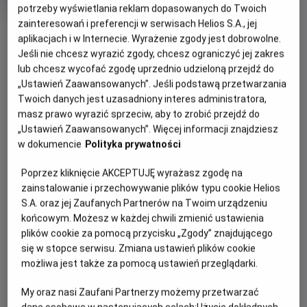
Oryginalny
Gatunek
Minimalny
The Salt Path
Dramat
Od 15 lat
potrzeby wyświetlania reklam dopasowanych do Twoich
tytuł
Czas
wiek
146 min
zainteresowań i preferencji w serwisach Helios S.A., jej
OBSERWUJ
trwania
6.7
OCENA HELIOS
aplikacjach i w Internecie. Wyrażenie zgody jest dobrowolne.
Jeśli nie chcesz wyrazić zgody, chcesz ograniczyć jej zakres
lub chcesz wycofać zgodę uprzednio udzieloną przejdź do
WIĘCEJ SZCZEGÓŁÓW
REŻYSERIA
SCENARIUSZ
„Ustawień Zaawansowanych”. Jeśli podstawą przetwarzania
OPIS WYDARZENIA
Marianne Elliott
Rebecca Lenkiewicz, Raynor
Twoich danych jest uzasadniony interes administratora,
Winn
masz prawo wyrazić sprzeciw, aby to zrobić przejdź do
OBSADA
Raynor (Gillian Anderson) i Moth (Jason Isaacs),
„Ustawień Zaawansowanych”. Więcej informacji znajdziesz
w dokumencie
Polityka prywatności
małżeństwo z wieloletnim stażem, w jednej chwili tracą
Jason Isaacs, Gillian Anderson, Denis Lill
niemal wszystko – dom, bezpieczeństwo, dotychczasowe
Poprzez kliknięcie AKCEPTUJĘ wyrażasz zgodę na
życie. Zamiast się poddać, robią coś, co dla wielu byłoby
zainstalowanie i przechowywanie plików typu cookie Helios
szaleństwem: wyruszają w pieszą wędrówkę – ponad
S.A. oraz jej Zaufanych Partnerów na Twoim urządzeniu
tysiąc kilometrów wzdłuż dzikiego, angielskiego wybrzeża.
końcowym. Możesz w każdej chwili zmienić ustawienia
Z pustym kontem bankowym, namiotem i garścią
plików cookie za pomocą przycisku „Zgody” znajdującego
najpotrzebniejszych rzeczy idą przed siebie, krok za
się w stopce serwisu. Zmiana ustawień plików cookie
krokiem, szukając ukojenia w wietrze, ciszy i otaczającej ich
możliwa jest także za pomocą ustawień przeglądarki.
przyrodzie. Wkrótce odkryją, że mimo przeszkód, które los
My oraz nasi Zaufani Partnerzy możemy przetwarzać
rzucił im pod nogi, wciąż mają najważniejsze – siebie
dane osobowe w następujących celach:
Użycie dokładnych