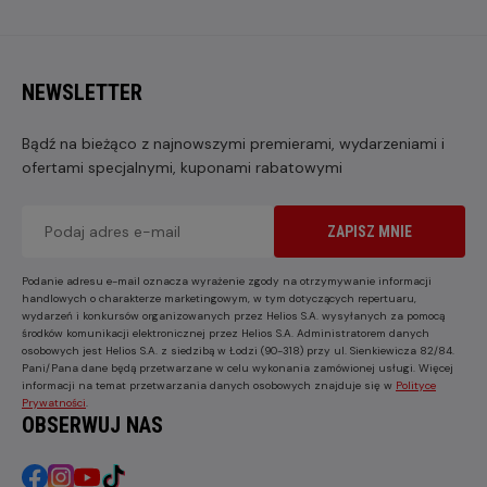
NEWSLETTER
Bądź na bieżąco z najnowszymi premierami, wydarzeniami i
ofertami specjalnymi, kuponami rabatowymi
ZAPISZ MNIE
Podanie adresu e-mail oznacza wyrażenie zgody na otrzymywanie informacji
handlowych o charakterze marketingowym, w tym dotyczących repertuaru,
wydarzeń i konkursów organizowanych przez Helios S.A. wysyłanych za pomocą
środków komunikacji elektronicznej przez Helios S.A. Administratorem danych
osobowych jest Helios S.A. z siedzibą w Łodzi (90-318) przy ul. Sienkiewicza 82/84.
Pani/Pana dane będą przetwarzane w celu wykonania zamówionej usługi. Więcej
informacji na temat przetwarzania danych osobowych znajduje się w
Polityce
Prywatności
.
OBSERWUJ NAS