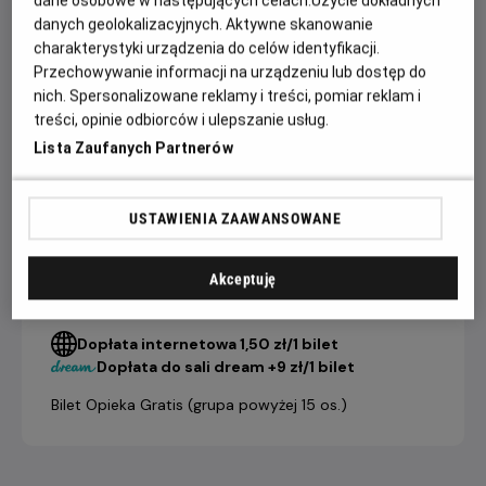
nawzajem. Ta niezwykła podróż stanie się dla nich drogą ku
danych geolokalizacyjnych. Aktywne skanowanie
wolności, miłości i nowemu początkowi.
charakterystyki urządzenia do celów identyfikacji.
Przechowywanie informacji na urządzeniu lub dostęp do
nich. Spersonalizowane reklamy i treści, pomiar reklam i
CENNIK
treści, opinie odbiorców i ulepszanie usług.
Lista Zaufanych Partnerów
bilet
grupowy
USTAWIENIA ZAAWANSOWANE
bilet
(powyżej 15
indywidualny
osób)
21,90 ZŁ
19,90 ZŁ
Salon Kultury Helios
Akceptuję
Dopłata internetowa 1,50 zł/1 bilet
Dopłata do sali dream +9 zł/1 bilet
Bilet Opieka Gratis (grupa powyżej 15 os.)