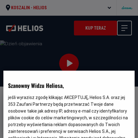
KOSZALIN -
HELIOS
KUP TERAZ
Szanowny Widzu Heliosa,
jeśli wyrazisz zgodę klikając AKCEPTUJĘ, Helios S.A. oraz jej
NAPISY
353
Zaufani Partnerzy będą przetwarzać Twoje dane
Dzień objawienia
osobowe takie jak adresy IP, adresy e-mail czy identyfikatory
plików cookie do celów marketingowych, w szczególności na
Oryginalny
Gatunek
Minimal
Disclosure Day
Science fiction
Od
potrzeby wyświetlania reklam dopasowanych do Twoich
tytuł
wiek
13 lat
Czas
Kraj
146 min
USA (2026)
zainteresowań i preferencji w serwisach Helios S.A., jej
trwania
i
6.7
aplikacjach i w Internecie. Wyrażenie zgody jest dobrowolne.