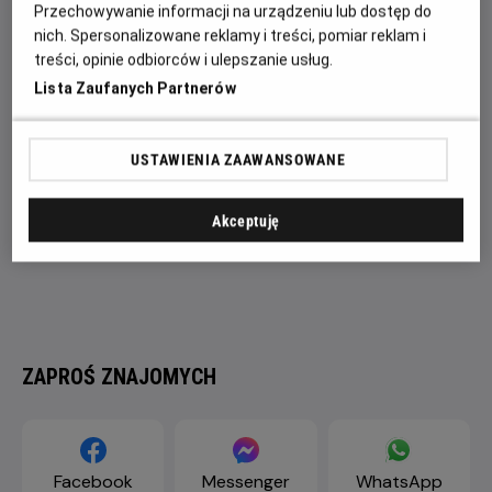
Eve Hewson (Siostry na zabój) oraz dwukrotnie
Przechowywanie informacji na urządzeniu lub dostęp do
nominowany do Oscara® Colman Domingo (Lincoln).
nich. Spersonalizowane reklamy i treści, pomiar reklam i
treści, opinie odbiorców i ulepszanie usług.
Lista Zaufanych Partnerów
USTAWIENIA ZAAWANSOWANE
Akceptuję
ZAPROŚ ZNAJOMYCH
Facebook
Messenger
WhatsApp