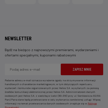
NEWSLETTER
Bądź na bieżąco z najnowszymi premierami, wydarzeniami i
ofertami specjalnymi, kuponami rabatowymi
ZAPISZ MNIE
Podanie adresu e-mail oznacza wyrażenie zgody na otrzymywanie informacji
handlowych o charakterze marketingowym, w tym dotyczących repertuaru,
wydarzeń i konkursów organizowanych przez Helios S.A. wysyłanych za pomocą
środków komunikacji elektronicznej przez Helios S.A. Administratorem danych
osobowych jest Helios S.A. z siedzibą w Łodzi (90-318) przy ul. Sienkiewicza 82/84.
Pani/Pana dane będą przetwarzane w celu wykonania zamówionej usługi. Więcej
informacji na temat przetwarzania danych osobowych znajduje się w
Polityce
Prywatności
.