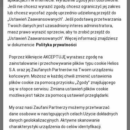
OCENA HELIOS
rok
Jeśli nie chcesz wyrazić zgody, chcesz ograniczyć jej zakres
produkcji
OBSERWUJ
lub chcesz wycofać zgodę uprzednio udzieloną przejdź do
„Ustawień Zaawansowanych”. Jeśli podstawą przetwarzania
Twoich danych jest uzasadniony interes administratora,
masz prawo wyrazić sprzeciw, aby to zrobić przejdź do
WIĘCEJ SZCZEGÓŁÓW
PREMIERA
„Ustawień Zaawansowanych”. Więcej informacji znajdziesz
10 czerwca 2026
w dokumencie
Polityka prywatności
REŻYSERIA
SCENARIUSZ
OPIS FILMU
Steven Spielberg
Steven Spielberg, David
Poprzez kliknięcie AKCEPTUJĘ wyrażasz zgodę na
Koepp
Gdybyś dowiedział się, że nie jesteśmy sami, gdyby ktoś ci
zainstalowanie i przechowywanie plików typu cookie Helios
OBSADA
S.A. oraz jej Zaufanych Partnerów na Twoim urządzeniu
to udowodnił, czy byś się przestraszył? Universal Pictures
końcowym. Możesz w każdej chwili zmienić ustawienia
Eve Hewson, Colin Firth, Colman Domingo, Josh O'Connor,
z dumą przedstawia nowy film autorstwa Stevena
plików cookie za pomocą przycisku „Zgody” znajdującego
Emily Blunt
Spielberga.
się w stopce serwisu. Zmiana ustawień plików cookie
W filmie „Dzień Objawienia” występują: zdobywczyni
możliwa jest także za pomocą ustawień przeglądarki.
nagrody SAG i nominowana do Oscara® Emily Blunt
My oraz nasi Zaufani Partnerzy możemy przetwarzać
(Oppenheimer, Ciche miejsce), zdobywca nagrody Emmy i
dane osobowe w następujących celach:
Użycie dokładnych
Złotego Globu Josh O’Connor (Challengers) zdobywca
danych geolokalizacyjnych. Aktywne skanowanie
Oscara® Colin Firth (Jak zostać królem, seria Kingsman),
charakterystyki urządzenia do celów identyfikacji.