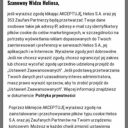
Szanowny Widzu Heliosa,
Sala kinowa stwarza wyjątkowe możliwości do oglądania
jeśli wyrazisz zgodę klikając AKCEPTUJĘ, Helios S.A. oraz jej
meczów. Z jednej strony przenosi emocje prosto ze
353
Zaufani Partnerzy będą przetwarzać Twoje dane
stadionu, z drugiej gwarantuje komfort odbioru dzięki
osobowe takie jak adresy IP, adresy e-mail czy identyfikatory
wygodnym fotelom oraz najwyższej jakości dźwięku i
plików cookie do celów marketingowych, w szczególności na
obrazu.
potrzeby wyświetlania reklam dopasowanych do Twoich
zainteresowań i preferencji w serwisach Helios S.A., jej
Niezapomniane emocje gwarantowane.
aplikacjach i w Internecie. Wyrażenie zgody jest dobrowolne.
Jeśli nie chcesz wyrazić zgody, chcesz ograniczyć jej zakres
lub chcesz wycofać zgodę uprzednio udzieloną przejdź do
NAJBLIŻSZE WYDARZENIE
„Ustawień Zaawansowanych”. Jeśli podstawą przetwarzania
Twoich danych jest uzasadniony interes administratora,
masz prawo wyrazić sprzeciw, aby to zrobić przejdź do
Festiwal Górski - Dzień 1 w Helios
„Ustawień Zaawansowanych”. Więcej informacji znajdziesz
Sport
w dokumencie
Polityka prywatności
Od 15 lat, 140 min, Sportowy
Poprzez kliknięcie AKCEPTUJĘ wyrażasz zgodę na
zainstalowanie i przechowywanie plików typu cookie Helios
Festiwal Górski w Lądku-Zdroju im. Andrzeja Zawady
S.A. oraz jej Zaufanych Partnerów na Twoim urządzeniu
powraca do kin! Przed nami 3 dni, 3 seanse i 12 filmów, w
końcowym. Możesz w każdej chwili zmienić ustawienia
tym 7 polskich premier! Dzień pierwszy - 31 sierpnia 2026.