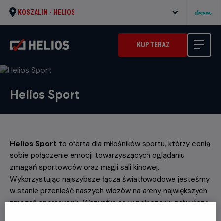
KOSZALIN -
HELIOS
KUP TERAZ
Helios Sport
Helios Sport
to oferta dla miłośników sportu, którzy cenią
sobie połączenie emocji towarzyszących oglądaniu
zmagań sportowców oraz magii sali kinowej.
Wykorzystując najszybsze łącza światłowodowe jesteśmy
w stanie przenieść naszych widzów na areny największych
zmagań sportowych. Wszystko to w połączeniu najwyższą
jakością obrazu i dźwięku tworzy niezapomnianą mieszankę.