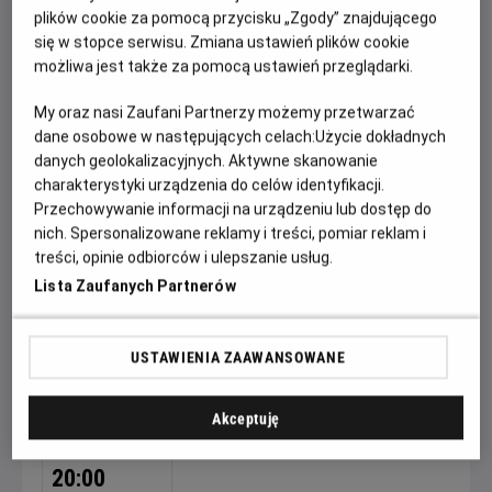
GODZINY SEANSÓW
plików cookie za pomocą przycisku „Zgody” znajdującego
się w stopce serwisu. Zmiana ustawień plików cookie
PONIEDZIAŁEK, 31 SIERPNIA 2026
możliwa jest także za pomocą ustawień przeglądarki.
PONIEDZIAŁEK,
20:00
31
My oraz nasi Zaufani Partnerzy możemy przetwarzać
SIERPNIA
2D, napisy
dane osobowe w następujących celach:
Użycie dokładnych
2026
danych geolokalizacyjnych. Aktywne skanowanie
charakterystyki urządzenia do celów identyfikacji.
Festiwal Górski - Dzień 2 w Helios
Przechowywanie informacji na urządzeniu lub dostęp do
nich. Spersonalizowane reklamy i treści, pomiar reklam i
Sport
treści, opinie odbiorców i ulepszanie usług.
Od 15 lat, 140 min, Sportowy
Lista Zaufanych Partnerów
Festiwal Górski w Lądku-Zdroju im. Andrzeja Zawady
powraca do kin! Przed nami 3 dni, 3 seanse i 12 filmów, w
USTAWIENIA ZAAWANSOWANE
tym 7 polskich premier! Dzień drugi - 1 września 2026.
GODZINY SEANSÓW
Akceptuję
WTOREK, 1 WRZEŚNIA 2026
WTOREK,
20:00
1