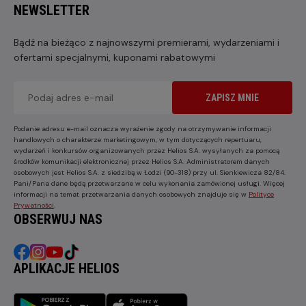
NEWSLETTER
Bądź na bieżąco z najnowszymi premierami, wydarzeniami i
ofertami specjalnymi, kuponami rabatowymi
ZAPISZ MNIE
Podanie adresu e-mail oznacza wyrażenie zgody na otrzymywanie informacji
handlowych o charakterze marketingowym, w tym dotyczących repertuaru,
wydarzeń i konkursów organizowanych przez Helios S.A. wysyłanych za pomocą
środków komunikacji elektronicznej przez Helios S.A. Administratorem danych
osobowych jest Helios S.A. z siedzibą w Łodzi (90-318) przy ul. Sienkiewicza 82/84.
Pani/Pana dane będą przetwarzane w celu wykonania zamówionej usługi. Więcej
informacji na temat przetwarzania danych osobowych znajduje się w
Polityce
Prywatności
.
OBSERWUJ NAS
APLIKACJE HELIOS