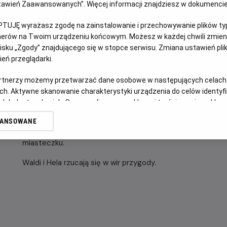
Ustawień Zaawansowanych”. Więcej informacji znajdziesz w dokumenci
OPIS FILMU
PTUJĘ wyrażasz zgodę na zainstalowanie i przechowywanie plików typu
tnerów na Twoim urządzeniu końcowym. Możesz w każdej chwili zmieni
sku „Zgody” znajdującego się w stopce serwisu. Zmiana ustawień pli
Królik Waldi to stateczny mąż i ojciec gromadki 53 dzieci, 
eń przeglądarki.
ratując na drodze małą jeżyczkę Helę doznaje kontuzji gło
pogromcą smoków i wybawcą księżniczek. Przekonany, że ś
artnerzy możemy przetwarzać dane osobowe w następujących celach
porzuca rodzinne strony, by walczyć ze złem i nieść pomo
ch. Aktywne skanowanie charakterystyki urządzenia do celów identyf
 lub dostęp do nich. Spersonalizowane reklamy i treści, pomiar reklam i
U jego boku zaś kroczy Hela, która czuje się w obowiązku pi
sług.
wpakował się w jakieś tarapaty. Ku jej zaskoczeniu okaże 
WANSOWANE
erów
hrabiego Farmazona, a jeden krokodyl do złudzenia przypo
miasteczku.
Waldi i Hela rzucają się w wir przygody.