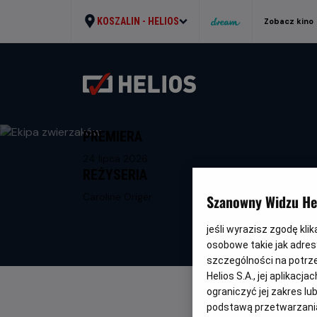
KOSZALIN -
HELIOS
Zobacz kino
PREMIERA
24 lipca 2026
REŻYSERIA
Caroline Origer
Szanowny Widzu Hel
jeśli wyrazisz zgodę kli
osobowe takie jak adresy
szczególności na potrz
Helios S.A., jej aplikac
ograniczyć jej zakres l
podstawą przetwarzania