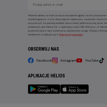
Podanie adresu e-mail oznacza wyrażenie zgody na otrzymywanie i
marketingowym, w tym dotyczących repertuaru, wydarzeń i konkurs
wysyłanych za pomocą środków komunikacji elektronicznej przez He
osobowych jest Helios S.A. z siedzibą w Łodzi (90-318) przy ul. Sie
przetwarzane w celu wykonania zamówionej usługi. Więcej informa
osobowych znajduje się w
Polityce Prywatności
.
OBSERWUJ NAS
Facebook
Instagram
YouTube
APLIKACJE HELIOS