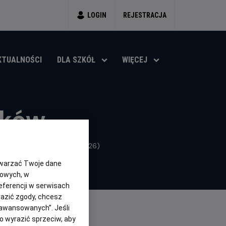
LOGIN
REJESTRACJA
KTUALNOŚCI
DLA SZKÓŁ
WIĘCEJ
aków
ja, Wielka Brytania, Inne (2026)
twarzać Twoje dane
gowych, w
eferencji w serwisach
yrazić zgody, chcesz
aawansowanych”. Jeśli
 wyrazić sprzeciw, aby