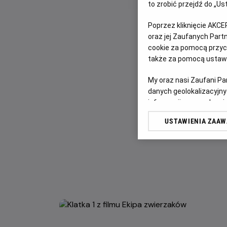
to zrobić przejdź do „
Poprzez kliknięcie AKCE
oraz jej Zaufanych Par
cookie za pomocą przyci
także za pomocą ustawi
My oraz nasi Zaufani P
danych geolokalizacyjny
informacji na urządzeniu
odbiorców i ulepszanie u
USTAWIENIA ZAA
Lista Zaufanych Partn