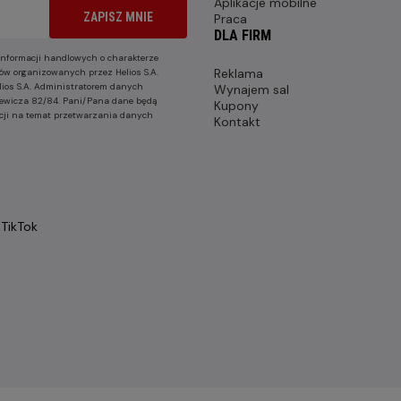
Aplikacje mobilne
ZAPISZ MNIE
Praca
DLA FIRM
nformacji handlowych o charakterze
Reklama
ów organizowanych przez Helios S.A.
lios S.A. Administratorem danych
Wynajem sal
nkiewicza 82/84. Pani/Pana dane będą
Kupony
cji na temat przetwarzania danych
Kontakt
TikTok