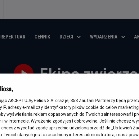
REPERTUAR
CENNIK
DZIECI
WYDARZENIA
A
Ekipa zwierz
iosa,
Oryginalny
Gatunek
Minimalny
Czas
Kraj
Spiked
Animowany
Od 6 lat
84 min
Belgia, Franc
tytuł
wiek
trwania
i
rok
kając AKCEPTUJĘ, Helios S.A. oraz jej
353
Zaufani Partnerzy będą prze
OBSERWUJ
produkcji
 IP, adresy e-mail czy identyfikatory plików cookie do celów marketin
eby wyświetlania reklam dopasowanych do Twoich zainteresowań i pr
jach i w Internecie. Wyrażenie zgody jest dobrowolne. Jeśli nie chcesz w
ub chcesz wycofać zgodę uprzednio udzieloną przejdź do „Ustawień Z
 Twoich danych jest uzasadniony interes administratora, masz prawo
DUBBING