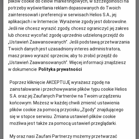
plików cookie do celów marketingowych, w szczególności na
produkcji
potrzeby wyświetlania reklam dopasowanych do Twoich
OBSERWUJ
zainteresowań i preferencji w serwisach Helios S.A., jej
aplikacjach i w Internecie. Wyrażenie zgody jest dobrowolne.
Jeśli nie chcesz wyrazić zgody, chcesz ograniczyć jej zakres
WIĘCEJ SZCZEGÓŁÓW
lub chcesz wycofać zgodę uprzednio udzieloną przejdź do
PREMIERA
„Ustawień Zaawansowanych”. Jeśli podstawą przetwarzania
28 sierpnia 2026
Twoich danych jest uzasadniony interes administratora,
REŻYSERIA
SCENARIUSZ
GODZINY SEANSÓW
masz prawo wyrazić sprzeciw, aby to zrobić przejdź do
Ridley Scott
Mark L. Smith
„Ustawień Zaawansowanych”. Więcej informacji znajdziesz
PIĄTEK, 28 SIERPNIA 2026
OBSADA
w dokumencie
Polityka prywatności
PIĄTEK,
Josh Brolin, Guy Pearce, Benedict Wong, Allison Janney,
28
18:30
20:00
Margaret Qualley, Jacob Elordi
Poprzez kliknięcie AKCEPTUJĘ wyrażasz zgodę na
SIERPNIA
2D, napisy
2D, napisy
zainstalowanie i przechowywanie plików typu cookie Helios
2026
S.A. oraz jej Zaufanych Partnerów na Twoim urządzeniu
końcowym. Możesz w każdej chwili zmienić ustawienia
plików cookie za pomocą przycisku „Zgody” znajdującego
POKAŻ KOLEJNE DNI
się w stopce serwisu. Zmiana ustawień plików cookie
możliwa jest także za pomocą ustawień przeglądarki.
My oraz nasi Zaufani Partnerzy możemy przetwarzać