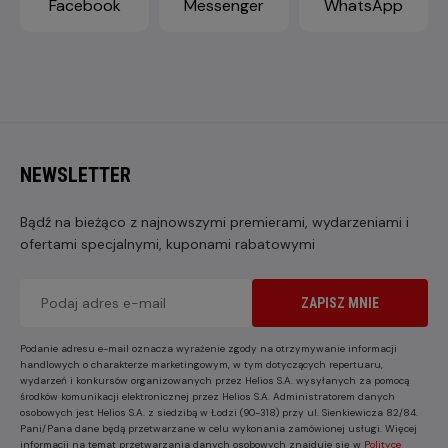
Facebook
Messenger
WhatsApp
NEWSLETTER
Bądź na bieżąco z najnowszymi premierami, wydarzeniami i
ofertami specjalnymi, kuponami rabatowymi
ZAPISZ MNIE
Podanie adresu e-mail oznacza wyrażenie zgody na otrzymywanie informacji
handlowych o charakterze marketingowym, w tym dotyczących repertuaru,
wydarzeń i konkursów organizowanych przez Helios S.A. wysyłanych za pomocą
środków komunikacji elektronicznej przez Helios S.A. Administratorem danych
osobowych jest Helios S.A. z siedzibą w Łodzi (90-318) przy ul. Sienkiewicza 82/84.
Pani/Pana dane będą przetwarzane w celu wykonania zamówionej usługi. Więcej
informacji na temat przetwarzania danych osobowych znajduje się w
Polityce