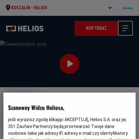
KOSZALIN -
HELIOS
KUP TERAZ
NAPISY
JUŻ W SPRZEDAŻY!
PREMIERA
Szanowny Widzu Heliosa,
Gwiazdozbiór psa
jeśli wyrazisz zgodę klikając AKCEPTUJĘ, Helios S.A. oraz jej
Oryginalny
Gatunek
Minimalny
The Dog Stars
Akcja
Od 13 lat
tytuł
Czas
Kraj
wiek
119 min
USA (2026)
351
Zaufani Partnerzy będą przetwarzać Twoje dane
trwania
i
osobowe takie jak adresy IP, adresy e-mail czy identyfikatory
rok