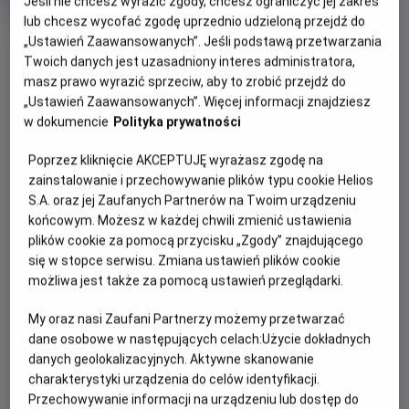
Jeśli nie chcesz wyrazić zgody, chcesz ograniczyć jej zakres
rok
lub chcesz wycofać zgodę uprzednio udzieloną przejdź do
produkcji
OBSERWUJ
„Ustawień Zaawansowanych”. Jeśli podstawą przetwarzania
Twoich danych jest uzasadniony interes administratora,
masz prawo wyrazić sprzeciw, aby to zrobić przejdź do
WIĘCEJ SZCZEGÓŁÓW
„Ustawień Zaawansowanych”. Więcej informacji znajdziesz
PREMIERA
w dokumencie
Polityka prywatności
10 stycznia 2025
REŻYSERIA
SCENARIUSZ
OPIS FILMU
Poprzez kliknięcie AKCEPTUJĘ wyrażasz zgodę na
Maciej Kawulski
Krzysztof Gureczny,
zainstalowanie i przechowywanie plików typu cookie Helios
Agnieszka Kruk
Po letniej przerwie Ada Niezgódka wraca do Akademii, żeby
S.A. oraz jej Zaufanych Partnerów na Twoim urządzeniu
OBSADA
rozwikłać tajemnicę pochodzenia swojego przyjaciela -
końcowym. Możesz w każdej chwili zmienić ustawienia
Piotr Fronczewski, Tomasz Kot, Janusz Chabior, Sebastian
plików cookie za pomocą przycisku „Zgody” znajdującego
Alberta. W tym samym czasie profesor Kleks wyrusza do
Stankiewicz, Antonina Litwiniak, Konrad Repiński
się w stopce serwisu. Zmiana ustawień plików cookie
świata realnego, żeby odnaleźć przyjaciela sprzed lat.
możliwa jest także za pomocą ustawień przeglądarki.
Okazuje się, że oba te tropy prowadzą do dawnego
absolwenta Akademii - Filipa zwanego Golarzem…
My oraz nasi Zaufani Partnerzy możemy przetwarzać
dane osobowe w następujących celach:
Użycie dokładnych
danych geolokalizacyjnych. Aktywne skanowanie
charakterystyki urządzenia do celów identyfikacji.
Przechowywanie informacji na urządzeniu lub dostęp do