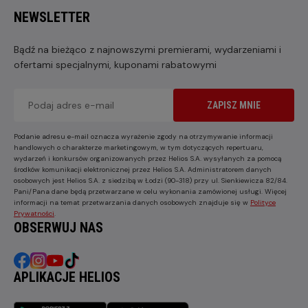
NEWSLETTER
Bądź na bieżąco z najnowszymi premierami, wydarzeniami i
ofertami specjalnymi, kuponami rabatowymi
ZAPISZ MNIE
Podanie adresu e-mail oznacza wyrażenie zgody na otrzymywanie informacji
handlowych o charakterze marketingowym, w tym dotyczących repertuaru,
wydarzeń i konkursów organizowanych przez Helios S.A. wysyłanych za pomocą
środków komunikacji elektronicznej przez Helios S.A. Administratorem danych
osobowych jest Helios S.A. z siedzibą w Łodzi (90-318) przy ul. Sienkiewicza 82/84.
Pani/Pana dane będą przetwarzane w celu wykonania zamówionej usługi. Więcej
informacji na temat przetwarzania danych osobowych znajduje się w
Polityce
Prywatności
.
OBSERWUJ NAS
APLIKACJE HELIOS