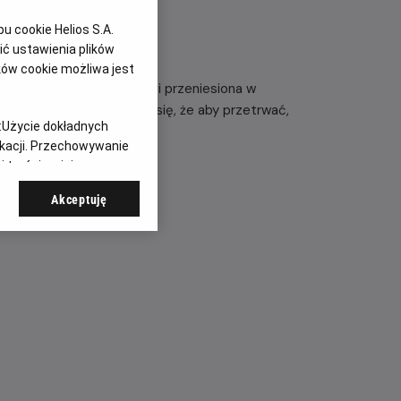
 cookie Helios S.A.
ć ustawienia plików
ków cookie możliwa jest
dzielona od przedmieść i przeniesiona w
attów szybko przekonuje się, że ​​aby przetrwać,
:
Użycie dokładnych
ikacji. Przechowywanie
 treści, opinie
Akceptuję