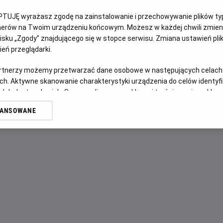
PTUJĘ wyrażasz zgodę na zainstalowanie i przechowywanie plików typu
OPIS FILMU
tnerów na Twoim urządzeniu końcowym. Możesz w każdej chwili zmieni
sku „Zgody” znajdującego się w stopce serwisu. Zmiana ustawień pli
Wskutek tajemniczego wydarzenia ulica Dębowa zostaje od
eń przeglądarki.
nieznane miejsce. Tam, w zupełnie obcej okolicy, rodzina Pl
artnerzy możemy przetwarzać dane osobowe w następujących celach
musi trzymać się razem.
ch. Aktywne skanowanie charakterystyki urządzenia do celów identyf
 lub dostęp do nich. Spersonalizowane reklamy i treści, pomiar reklam i
sług.
WANSOWANE
erów