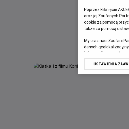
Poprzez kliknięcie AKCE
oraz jej Zaufanych Par
cookie za pomocą przyci
także za pomocą ustawi
My oraz nasi Zaufani P
danych geolokalizacyjny
informacji na urządzeniu
odbiorców i ulepszanie u
USTAWIENIA ZAA
Lista Zaufanych Partn