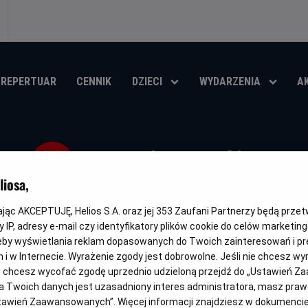
REPERTUAR
CENNIK
DZIECI
WYDARZENIA
A
Koniec ulicy
iosa,
Oryginalny
Gatunek
The End of Oak Street
Thriller / Przygodowy / Akcja / Sci
tytuł
kając AKCEPTUJĘ, Helios S.A. oraz jej
353
Zaufani Partnerzy będą prze
 IP, adresy e-mail czy identyfikatory plików cookie do celów marketin
OBSERWUJ
eby wyświetlania reklam dopasowanych do Twoich zainteresowań i pr
jach i w Internecie. Wyrażenie zgody jest dobrowolne. Jeśli nie chcesz w
ub chcesz wycofać zgodę uprzednio udzieloną przejdź do „Ustawień Z
 Twoich danych jest uzasadniony interes administratora, masz prawo
Ustawień Zaawansowanych”. Więcej informacji znajdziesz w dokumenci
WKRÓTCE