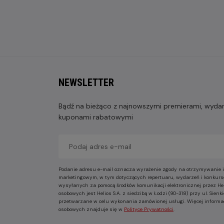
NEWSLETTER
Bądź na bieżąco z najnowszymi premierami, wydarz
kuponami rabatowymi
Podanie adresu e-mail oznacza wyrażenie zgody na otrzymywanie i
marketingowym, w tym dotyczących repertuaru, wydarzeń i konkurs
wysyłanych za pomocą środków komunikacji elektronicznej przez He
osobowych jest Helios S.A. z siedzibą w Łodzi (90-318) przy ul. Sie
przetwarzane w celu wykonania zamówionej usługi. Więcej informa
osobowych znajduje się w
Polityce Prywatności
.