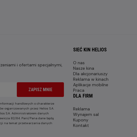
SIEĆ KIN HELIOS
O nas
eniami i ofertami specjalnymi,
Nasze kina
Dla akcjonariuszy
Reklama w kinach
Aplikacje mobilne
ZAPISZ MNIE
Praca
DLA FIRM
nformacji handlowych o charakterze
Reklama
ów organizowanych przez Helios S.A.
lios S.A. Administratorem danych
Wynajem sal
nkiewicza 82/84. Pani/Pana dane będą
Kupony
cji na temat przetwarzania danych
Kontakt