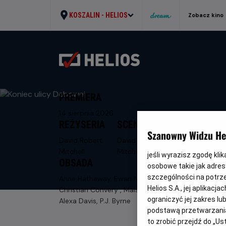
KOSZALIN -
HELIOS
Zobacz kino
PREMIERA
14 sierpnia 2026
REŻYSERIA
SCENARIUSZ
Szanowny Widzu Hel
David Robert
David Robert
Mitchell
Mitchell
jeśli wyrazisz zgodę kli
OBSADA
osobowe takie jak adresy
szczególności na potrz
Anne Hathaway, Ewan McGregor,
Helios S.A., jej aplikac
Christian Convery , Maisy Stella, Jordan
ograniczyć jej zakres l
Alexa Davis, P.J. Byrne
podstawą przetwarzania
to zrobić przejdź do „