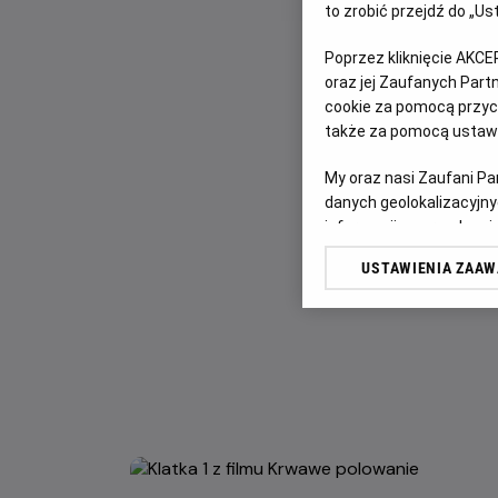
to zrobić przejdź do „
Poprzez kliknięcie AKCE
oraz jej Zaufanych Par
cookie za pomocą przyci
także za pomocą ustawi
My oraz nasi Zaufani P
danych geolokalizacyjny
informacji na urządzeniu
odbiorców i ulepszanie u
USTAWIENIA ZAA
Lista Zaufanych Partn