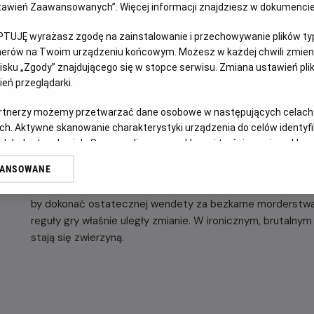
Ustawień Zaawansowanych”. Więcej informacji znajdziesz w dokumenci
OPIS FILMU
PTUJĘ wyrażasz zgodę na zainstalowanie i przechowywanie plików typu
tnerów na Twoim urządzeniu końcowym. Możesz w każdej chwili zmieni
sku „Zgody” znajdującego się w stopce serwisu. Zmiana ustawień pli
Jest rok 1986. Świat pędzi ku krawędzi. W Czarnobylu doch
eń przeglądarki.
historii, a 20-letni Mike Tyson brutalnie nokautuje rywali
ciężkiej. Ameryka żyje popkulturą i wielkimi akcjami chary
artnerzy możemy przetwarzać dane osobowe w następujących celach
w jej mrocznym sercu Tymczasem w Michigan sześciu twar
ch. Aktywne skanowanie charakterystyki urządzenia do celów identyf
fabryczny dym i rusza na głęboką północ. Cel: coroczny, św
 lub dostęp do nich. Spersonalizowane reklamy i treści, pomiar reklam i
polowanie na jelenie w odciętym od świata obozie Jednak 
sług.
WANSOWANE
ziemię głębiej, niż mogłoby się wydawać. Przez przypadek 
erów
dotknięte. Ze snu powstaje potężny, krwawy duch rdzennyc
by dokonać ostatecznej wendety za bezkarne morderstwa i
reguły gry właśnie uległy zmianie. W ironicznym, brutalnym o
stają się zwierzyną.