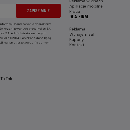
Reklama w kinach
Aplikacje mobilne
ZAPISZ MNIE
Praca
DLA FIRM
nformacji handlowych o charakterze
Reklama
ów organizowanych przez Helios S.A.
lios S.A. Administratorem danych
Wynajem sal
nkiewicza 82/84. Pani/Pana dane będą
Kupony
cji na temat przetwarzania danych
Kontakt
TikTok