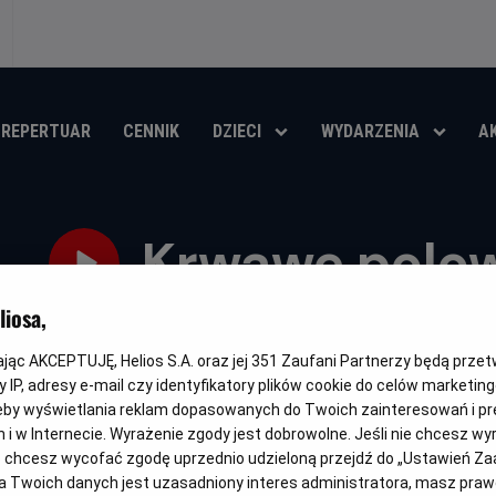
REPERTUAR
CENNIK
DZIECI
WYDARZENIA
A
Krwawe polo
iosa,
Oryginalny
Gatunek
Minimalny
Czas
Deer Camp
Thriller / Horror / Komedia
Od 15 lat
86 m
tytuł
wiek
trwan
kając AKCEPTUJĘ, Helios S.A. oraz jej
351
Zaufani Partnerzy będą prze
OBSERWUJ
 IP, adresy e-mail czy identyfikatory plików cookie do celów marketin
eby wyświetlania reklam dopasowanych do Twoich zainteresowań i pr
jach i w Internecie. Wyrażenie zgody jest dobrowolne. Jeśli nie chcesz w
ub chcesz wycofać zgodę uprzednio udzieloną przejdź do „Ustawień Z
 Twoich danych jest uzasadniony interes administratora, masz prawo
NAPISY