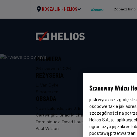
KOSZALIN -
HELIOS
Zobacz kino
PREMIERA
26 czerwca 2026
REŻYSERIA
L. Van Dyke
Szanowny Widzu Hel
Siboutszen
OBSADA
jeśli wyrazisz zgodę kli
osobowe takie jak adresy
Noah Lalonde, Jay J. Bidwell, Arthur
szczególności na potrz
Cartwright, Briad Michael Raetz, Josh
Helios S.A., jej aplikac
Dominiquez, David Lautman, Tina Joy,
ograniczyć jej zakres l
Paul Wilson
podstawą przetwarzania