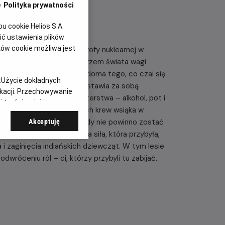
e
Polityka prywatności
 cookie Helios S.A.
ć ustawienia plików
ków cookie możliwa jest
odzi do najgorszej katastrofy nuklearnej w
, zostając najmłodszym mistrzem świata wagi
tatywnymi, zupełnie nieświadoma tego, co czai się
:
Użycie dokładnych
dych kumpli z Detroit zostawia za sobą
ikacji. Przechowywanie
ięty rytuał męskiego braterstwa – alkohol, pot i
 treści, opinie
w tych starożytnych lasach krew wsiąka w
myśliwi budzą coś, co nigdy nie powinno zostać
Akceptuję
h Amerykanów – prastara siła, która przybyła,
 zaginięcia indiańskich dziewcząt. W tym lesie
dwróceniu ról – ci, którzy przybyli tu zabijać,