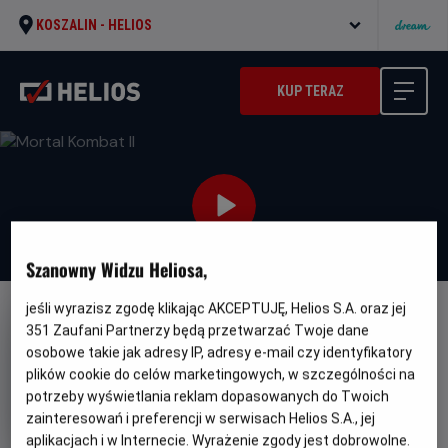
KOSZALIN -
HELIOS
KUP TERAZ
Szanowny Widzu Heliosa,
jeśli wyrazisz zgodę klikając AKCEPTUJĘ, Helios S.A. oraz jej
DUBBING
NAPISY
351
Zaufani Partnerzy będą przetwarzać Twoje dane
osobowe takie jak adresy IP, adresy e-mail czy identyfikatory
Mortal Kombat II
plików cookie do celów marketingowych, w szczególności na
Oryginalny
Gatunek
Minim
Mortal Kombat II
Fantasy / Akcja
Od
potrzeby wyświetlania reklam dopasowanych do Twoich
tytuł
wiek
15 lat
zainteresowań i preferencji w serwisach Helios S.A., jej
Czas
Kraj
116 min
USA (2025)
aplikacjach i w Internecie. Wyrażenie zgody jest dobrowolne.
trwania
i
6.5