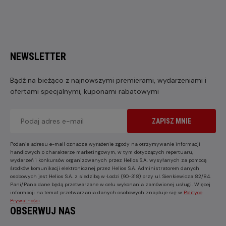
NEWSLETTER
Bądź na bieżąco z najnowszymi premierami, wydarzeniami i
ofertami specjalnymi, kuponami rabatowymi
ZAPISZ MNIE
Podanie adresu e-mail oznacza wyrażenie zgody na otrzymywanie informacji
handlowych o charakterze marketingowym, w tym dotyczących repertuaru,
wydarzeń i konkursów organizowanych przez Helios S.A. wysyłanych za pomocą
środków komunikacji elektronicznej przez Helios S.A. Administratorem danych
osobowych jest Helios S.A. z siedzibą w Łodzi (90-318) przy ul. Sienkiewicza 82/84.
Pani/Pana dane będą przetwarzane w celu wykonania zamówionej usługi. Więcej
informacji na temat przetwarzania danych osobowych znajduje się w
Polityce
Prywatności
.
OBSERWUJ NAS