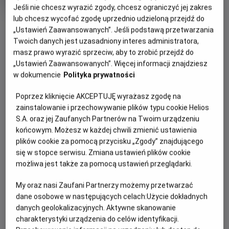
OCENA HELIOS
rok
Jeśli nie chcesz wyrazić zgody, chcesz ograniczyć jej zakres
produkcji
lub chcesz wycofać zgodę uprzednio udzieloną przejdź do
OBSERWUJ
„Ustawień Zaawansowanych”. Jeśli podstawą przetwarzania
Twoich danych jest uzasadniony interes administratora,
masz prawo wyrazić sprzeciw, aby to zrobić przejdź do
WIĘCEJ SZCZEGÓŁÓW
PREMIERA
„Ustawień Zaawansowanych”. Więcej informacji znajdziesz
8 maja 2026
w dokumencie
Polityka prywatności
REŻYSERIA
SCENARIUSZ
OPIS FILMU
Poprzez kliknięcie AKCEPTUJĘ wyrażasz zgodę na
Simon McQuoid
Jeremy Slater, Ed Boon,
zainstalowanie i przechowywanie plików typu cookie Helios
John Tobias
Oczekiwanie prawie dobiega końca! Mortal Kombat II w
S.A. oraz jej Zaufanych Partnerów na Twoim urządzeniu
OBSADA
kinach od 8 maja. New Line Cinema przedstawia najnowszą
końcowym. Możesz w każdej chwili zmienić ustawienia
Hiroyuki Sanada, Karl Urban, Tadanobu Asano
filmową odsłonę kasowej serii gier wideo w całej swej
plików cookie za pomocą przycisku „Zgody” znajdującego
brutalnej chwale - Mortal Kombat II.
się w stopce serwisu. Zmiana ustawień plików cookie
możliwa jest także za pomocą ustawień przeglądarki.
Tym razem ulubieńcy widzów, z udziałem samego
Johnny’ego Cage’a, stają do walki w ostatecznych,
My oraz nasi Zaufani Partnerzy możemy przetwarzać
pozbawionych hamulców krwawych zmaganiach, żeby
dane osobowe w następujących celach:
Użycie dokładnych
obalić mroczne rządy Shao Kahna, zagrażające istnieniu
danych geolokalizacyjnych. Aktywne skanowanie
Ziemi i jej obrońców.
charakterystyki urządzenia do celów identyfikacji.