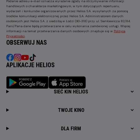
Podanie adresu e-mail oznacza wyrażenie zgody na otrzymywanie informacji
handlowych o charakterze marketingowym, w tym dotyczących repertuaru,
wydarzeń i konkursów organizowanych przez Helios S.A. wysyłanych za pomocą
środków komunikacji elektronicznej przez Helios S.A. Administratorem danych
osobowych jest Helios S.A. z siedzibą w Łodzi (90-318) przy ul. Sienkiewicza 82/84.
Pani/Pana dane będą przetwarzane w celu wykonania zamówionej usługi. Więcej
informacji na temat przetwarzania danych osobowych znajduje się w
Polityce
Prywatności
.
OBSERWUJ NAS
APLIKACJE HELIOS
SIEĆ KIN HELIOS
TWOJE KINO
DLA FIRM