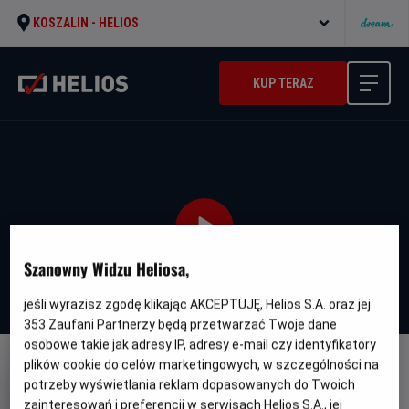
KOSZALIN -
HELIOS
KUP TERAZ
Szanowny Widzu Heliosa,
jeśli wyrazisz zgodę klikając AKCEPTUJĘ, Helios S.A. oraz jej
353
Zaufani Partnerzy będą przetwarzać Twoje dane
osobowe takie jak adresy IP, adresy e-mail czy identyfikatory
plików cookie do celów marketingowych, w szczególności na
WERSJA JĘZYKOWA UA
potrzeby wyświetlania reklam dopasowanych do Twoich
Ostannya Duel' - UA
zainteresowań i preferencji w serwisach Helios S.A., jej