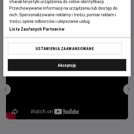
charakterystyki urządzenia do celów identyfikacji.
Франції: між Жаном де Карружем та Жаком Ле Ґрі,
Przechowywanie informacji na urządzeniu lub dostęp do
колишніми друзями, які стали ворогами. Карруж –
nich. Spersonalizowane reklamy i treści, pomiar reklam i
поважний лицар, знаний своєю відвагою та майстерністю
treści, opinie odbiorców i ulepszanie usług.
на полі бою. Ле Ґрі – нормандський сквайр, чий інтелект та
Lista Zaufanych Partnerów
красномовство зробив його одним із найповажніших членів
двору.
USTAWIENIA ZAAWANSOWANE
Akceptuję