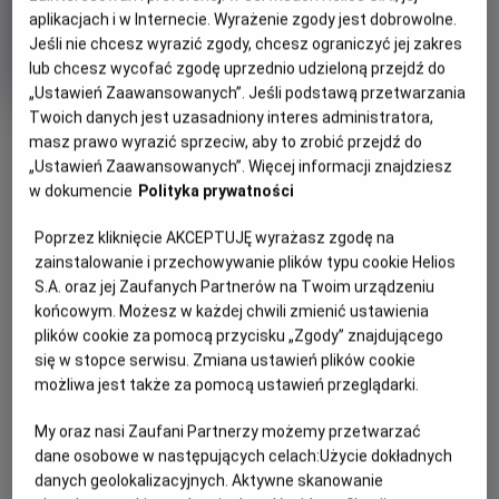
aplikacjach i w Internecie. Wyrażenie zgody jest dobrowolne.
Oryginalny
Gatunek
Minimalny
The Last Duel
Dramat
Od 15 lat
Jeśli nie chcesz wyrazić zgody, chcesz ograniczyć jej zakres
tytuł
Czas
Kraj
wiek
152 min
USA
trwania
i
lub chcesz wycofać zgodę uprzednio udzieloną przejdź do
rok
„Ustawień Zaawansowanych”. Jeśli podstawą przetwarzania
produkcji
Twoich danych jest uzasadniony interes administratora,
OBSERWUJ
masz prawo wyrazić sprzeciw, aby to zrobić przejdź do
„Ustawień Zaawansowanych”. Więcej informacji znajdziesz
w dokumencie
Polityka prywatności
WIĘCEJ SZCZEGÓŁÓW
PREMIERA
Poprzez kliknięcie AKCEPTUJĘ wyrażasz zgodę na
22 października 2021
zainstalowanie i przechowywanie plików typu cookie Helios
REŻYSERIA
SCENARIUSZ
OPIS FILMU
S.A. oraz jej Zaufanych Partnerów na Twoim urządzeniu
Рідлі Скотт
Метт Деймон, Ніколь
końcowym. Możesz w każdej chwili zmienić ustawienia
Голофценер, Бен Аффлек
Епос «Остання дуель» – історична драма, що спонукає до
plików cookie za pomocą przycisku „Zgody” znajdującego
OBSADA
się w stopce serwisu. Zmiana ustawień plików cookie
роздумів. Стрічка розповідає про події, що відбуваються
możliwa jest także za pomocą ustawień przeglądarki.
Метт Деймон, Адам Драйвер, Бен Аффлек
на тлі Столітньої війни, та розкриває безмежну могутність
чоловіків, крихкість правосуддя та відважність однієї
My oraz nasi Zaufani Partnerzy możemy przetwarzać
жінки, яка готова стати проти всіх, щоб правда перемогла.
dane osobowe w następujących celach:
Użycie dokładnych
Фільм, заснований на реальних подіях, проливає світло на
danych geolokalizacyjnych. Aktywne skanowanie
давні припущення про останню санкціоновану дуель