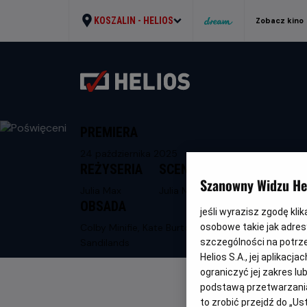
KOSZALIN -
HELIOS
Zobacz kino
PREMIERA
24 października 2025
REŻYSERIA
SCENARIUSZ
Szanowny Widzu Hel
Julia Max
Julia Max
OBSADA
jeśli wyrazisz zgodę kli
Colby Minifie, Kate Burton, Neil
osobowe takie jak adresy
Sandilands
szczególności na potrz
Helios S.A., jej aplikac
ograniczyć jej zakres l
podstawą przetwarzania
to zrobić przejdź do „