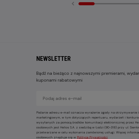
NEWSLETTER
Bądź na bieżąco z najnowszymi premierami, wydarz
kuponami rabatowymi
Podanie adresu e-mail oznacza wyrażenie zgody na otrzymywanie i
marketingowym, w tym dotyczących repertuaru, wydarzeń i konkurs
wysyłanych za pomocą środków komunikacji elektronicznej przez He
osobowych jest Helios S.A. z siedzibą w Łodzi (90-318) przy ul. Sie
przetwarzane w celu wykonania zamówionej usługi. Więcej informa
osobowych znajduje się w
Polityce Prywatności
.