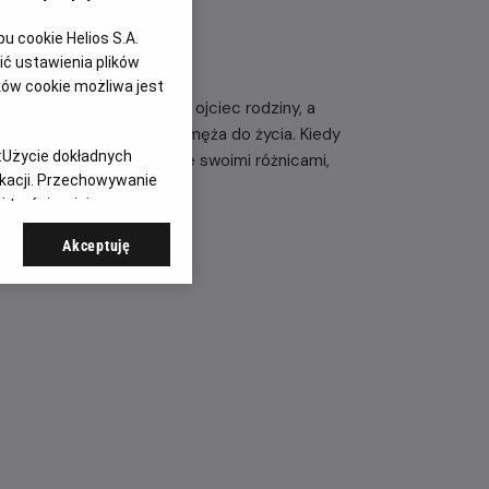
 cookie Helios S.A.
ć ustawienia plików
ków cookie możliwa jest
żającą próbę, gdy umiera ojciec rodziny, a
omego, by przywrócił jej męża do życia. Kiedy
:
Użycie dokładnych
ety muszą zmierzyć się ze swoimi różnicami,
ikacji. Przechowywanie
 treści, opinie
Akceptuję