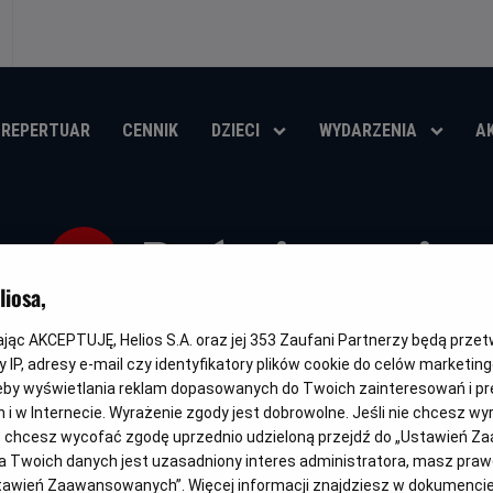
REPERTUAR
CENNIK
DZIECI
WYDARZENIA
A
Poświęceni
iosa,
Oryginalny
Gatunek
Minimalny
Czas
Kraj
The Surrender
Horror
Od 15 lat
95 min
Kanada, U
tytuł
wiek
trwania
i
kając AKCEPTUJĘ, Helios S.A. oraz jej
353
Zaufani Partnerzy będą prze
rok
 IP, adresy e-mail czy identyfikatory plików cookie do celów marketin
OBSERWUJ
produkcji
eby wyświetlania reklam dopasowanych do Twoich zainteresowań i pr
jach i w Internecie. Wyrażenie zgody jest dobrowolne. Jeśli nie chcesz w
ub chcesz wycofać zgodę uprzednio udzieloną przejdź do „Ustawień Z
 Twoich danych jest uzasadniony interes administratora, masz prawo
Ustawień Zaawansowanych”. Więcej informacji znajdziesz w dokumenci
NAPISY