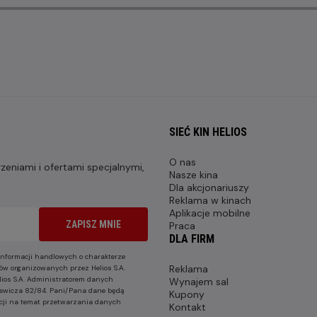
SIEĆ KIN HELIOS
O nas
eniami i ofertami specjalnymi,
Nasze kina
Dla akcjonariuszy
Reklama w kinach
Aplikacje mobilne
ZAPISZ MNIE
Praca
DLA FIRM
nformacji handlowych o charakterze
Reklama
ów organizowanych przez Helios S.A.
lios S.A. Administratorem danych
Wynajem sal
nkiewicza 82/84. Pani/Pana dane będą
Kupony
cji na temat przetwarzania danych
Kontakt