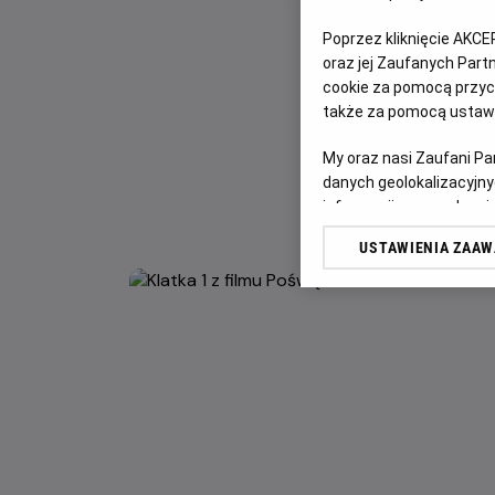
Poprzez kliknięcie AKCE
oraz jej Zaufanych Par
cookie za pomocą przyci
także za pomocą ustawi
My oraz nasi Zaufani P
danych geolokalizacyjny
informacji na urządzeniu
odbiorców i ulepszanie u
USTAWIENIA ZAA
Lista Zaufanych Partn