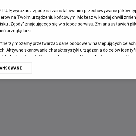
PTUJĘ wyrażasz zgodę na zainstalowanie i przechowywanie plików typu
OPIS FILMU
tnerów na Twoim urządzeniu końcowym. Możesz w każdej chwili zmieni
sku „Zgody” znajdującego się w stopce serwisu. Zmiana ustawień pli
Napięta relacja matki z córką zostaje wystawiona na przera
eń przeglądarki.
pogrążona w żałobie matka zatrudnia tajemniczego nieznaj
artnerzy możemy przetwarzać dane osobowe w następujących celach
brutalne wskrzeszenie wymyka się spod kontroli, obie kobi
ch. Aktywne skanowanie charakterystyki urządzenia do celów identyf
walcząc o życie – i o siebie nawzajem.
 lub dostęp do nich. Spersonalizowane reklamy i treści, pomiar reklam i
sług.
WANSOWANE
erów