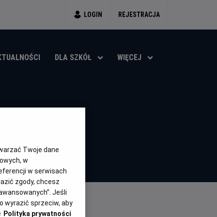
LOGIN
REJESTRACJA
KTUALNOŚCI
DLA SZKÓŁ
WIĘCEJ
SA
twarzać Twoje dane
gowych, w
eferencji w serwisach
yrazić zgody, chcesz
aawansowanych”. Jeśli
 wyrazić sprzeciw, aby
e
Polityka prywatności