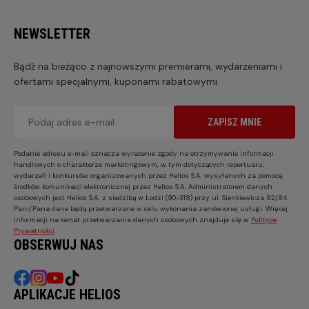
NEWSLETTER
Bądź na bieżąco z najnowszymi premierami, wydarzeniami i
ofertami specjalnymi, kuponami rabatowymi
ZAPISZ MNIE
Podanie adresu e-mail oznacza wyrażenie zgody na otrzymywanie informacji
handlowych o charakterze marketingowym, w tym dotyczących repertuaru,
wydarzeń i konkursów organizowanych przez Helios S.A. wysyłanych za pomocą
środków komunikacji elektronicznej przez Helios S.A. Administratorem danych
osobowych jest Helios S.A. z siedzibą w Łodzi (90-318) przy ul. Sienkiewicza 82/84.
Pani/Pana dane będą przetwarzane w celu wykonania zamówionej usługi. Więcej
informacji na temat przetwarzania danych osobowych znajduje się w
Polityce
Prywatności
.
OBSERWUJ NAS
APLIKACJE HELIOS