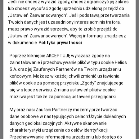
OCENA HELIOS
Jeśli nie chcesz wyrazić zgody, chcesz ograniczyć jej zakres
rok
lub chcesz wycofać zgodę uprzednio udzieloną przejdź do
produkcji
OBSERWUJ
„Ustawień Zaawansowanych”. Jeśli podstawą przetwarzania
Twoich danych jest uzasadniony interes administratora,
masz prawo wyrazić sprzeciw, aby to zrobić przejdź do
WIĘCEJ SZCZEGÓŁÓW
PREMIERA
„Ustawień Zaawansowanych”. Więcej informacji znajdziesz
w dokumencie
Polityka prywatności
1 marca 2024
REŻYSERIA
SCENARIUSZ
OPIS FILMU
Poprzez kliknięcie AKCEPTUJĘ wyrażasz zgodę na
Will Gluck
Will Gluck, Ilana Wolpert
zainstalowanie i przechowywanie plików typu cookie Helios
OBSADA
Nowy fillm ze studia Sony "Tylko nie ty" w reżyserii Willa
S.A. oraz jej Zaufanych Partnerów na Twoim urządzeniu
Glucka. Bea (Sydney Sweeney) i Ben (Glen Powell)
Sydney Sweeney, Glen Powell, Dermot Mulroney
końcowym. Możesz w każdej chwili zmienić ustawienia
wyglądają na idealną parę, ale po niesamowitej pierwszej
plików cookie za pomocą przycisku „Zgody” znajdującego
randce wydarza się coś, co sprawia, że ich ognista atrakcja
się w stopce serwisu. Zmiana ustawień plików cookie
możliwa jest także za pomocą ustawień przeglądarki.
staje się lodowato zimna - aż do momentu, gdy
niespodziewanie spotykają się na weselu w Australii. Robią
My oraz nasi Zaufani Partnerzy możemy przetwarzać
więc to, co zrobiłoby dwoje dorosłych: udają, że są parą.
dane osobowe w następujących celach:
Użycie dokładnych
danych geolokalizacyjnych. Aktywne skanowanie
charakterystyki urządzenia do celów identyfikacji.
Przechowywanie informacji na urządzeniu lub dostęp do