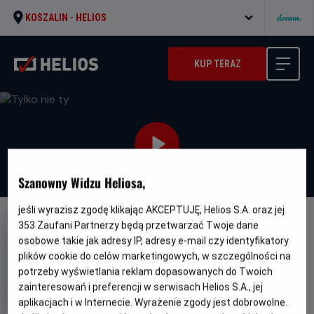
KOSZALIN -
HELIOS
KUP TERAZ
Szanowny Widzu Heliosa,
jeśli wyrazisz zgodę klikając AKCEPTUJĘ, Helios S.A. oraz jej
353
Zaufani Partnerzy będą przetwarzać Twoje dane
NAPISY
osobowe takie jak adresy IP, adresy e-mail czy identyfikatory
Tylko nie ty
plików cookie do celów marketingowych, w szczególności na
Oryginalny
Gatunek
potrzeby wyświetlania reklam dopasowanych do Twoich
Anyone But You
Komedia romantyczna
tytuł
Minimalny
Od 15 lat
zainteresowań i preferencji w serwisach Helios S.A., jej
Czas
wiek
Kraj
104 min
USA (2023)
aplikacjach i w Internecie. Wyrażenie zgody jest dobrowolne.
trwania
i
6.2