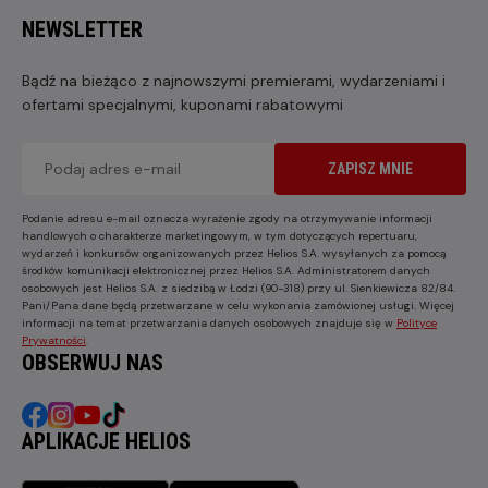
NEWSLETTER
Bądź na bieżąco z najnowszymi premierami, wydarzeniami i
ofertami specjalnymi, kuponami rabatowymi
ZAPISZ MNIE
Podanie adresu e-mail oznacza wyrażenie zgody na otrzymywanie informacji
handlowych o charakterze marketingowym, w tym dotyczących repertuaru,
wydarzeń i konkursów organizowanych przez Helios S.A. wysyłanych za pomocą
środków komunikacji elektronicznej przez Helios S.A. Administratorem danych
osobowych jest Helios S.A. z siedzibą w Łodzi (90-318) przy ul. Sienkiewicza 82/84.
Pani/Pana dane będą przetwarzane w celu wykonania zamówionej usługi. Więcej
informacji na temat przetwarzania danych osobowych znajduje się w
Polityce
Prywatności
.
OBSERWUJ NAS
APLIKACJE HELIOS