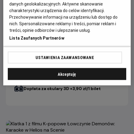
danych geolokalizacyjnych. Aktywne skanowanie
charakterystyki urządzenia do celów identyfikacji.
Przechowywanie informacji na urządzeniu lub dostęp do
CENNIK
nich. Spersonalizowane reklamy i treści, pomiar reklam i
treści, opinie odbiorców i ulepszanie usług.
Lista Zaufanych Partnerów
15 dni +
10-14 dni
2-9 dni
do seansu
do seansu
do seansu
12,90 ZŁ
15,90 ZŁ
17,90 ZŁ
HNS FILM
USTAWIENIA ZAAWANSOWANE
Akceptuję
Dopłata internetowa 1,50 zł/1 bilet
Dopłata do sali dream +9 zł/1 bilet
Dopłata za okulary 3D +3,90 zł/1 bilet