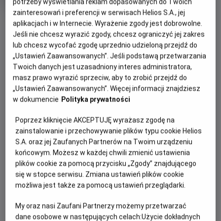
Scenie
potrzeby wyświetlania reklam dopasowanych do Twoich
zainteresowań i preferencji w serwisach Helios S.A., jej
Oryginalny
Gatunek
Mini
K-Pop Demon Hunters
Animowany
OBSERWUJ
aplikacjach i w Internecie. Wyrażenie zgody jest dobrowolne.
tytuł
wiek
Od 10 lat
Jeśli nie chcesz wyrazić zgody, chcesz ograniczyć jej zakres
Czas
106 min
trwania
lub chcesz wycofać zgodę uprzednio udzieloną przejdź do
„Ustawień Zaawansowanych”. Jeśli podstawą przetwarzania
WIĘCEJ SZCZEGÓŁÓW
REŻYSERIA
SCENARIUSZ
Twoich danych jest uzasadniony interes administratora,
OPIS WYDARZENIA
Maggie Kang, Chris
Maggie Kang, Hannah
masz prawo wyrazić sprzeciw, aby to zrobić przejdź do
Appelhans
McMechan, Danya Jimenez
„Ustawień Zaawansowanych”. Więcej informacji znajdziesz
OBSADA
Bo właśnie tak tak tak się wyżej wznieś! W kinach od 10
w dokumencie
Polityka prywatności
czerwca!
Ji-young Yoo, May Hong, Arden Cho
Poprzez kliknięcie AKCEPTUJĘ wyrażasz zgodę na
Domknij Honmoon i zaśpiewaj najlepsze hity z filmu „K-
zainstalowanie i przechowywanie plików typu cookie Helios
popowe łowczynie demonów” razem z HUNTR/X i Saja
S.A. oraz jej Zaufanych Partnerów na Twoim urządzeniu
Boys. Pełna wersja karaoke hitowego filmu Netflixa w kinach
końcowym. Możesz w każdej chwili zmienić ustawienia
tylko od 10 czerwca.
plików cookie za pomocą przycisku „Zgody” znajdującego
się w stopce serwisu. Zmiana ustawień plików cookie
Gwiazdy K-popu Rumi, Mira i Zoey w przerwach między
możliwa jest także za pomocą ustawień przeglądarki.
koncertami na pełnych stadionach bronią fanów przed
nadnaturalnymi zagrożeniami, korzystając ze swoich
My oraz nasi Zaufani Partnerzy możemy przetwarzać
dane osobowe w następujących celach:
Użycie dokładnych
tajemnych mocy.