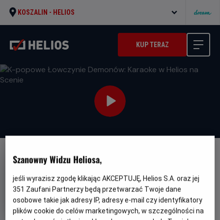
KOSZALIN -
HELIOS
KUP TERAZ
Szanowny Widzu Heliosa,
jeśli wyrazisz zgodę klikając AKCEPTUJĘ, Helios S.A. oraz jej
351
Zaufani Partnerzy będą przetwarzać Twoje dane
K-popowe Łowczynie
osobowe takie jak adresy IP, adresy e-mail czy identyfikatory
Demonów: Karaoke w Helios na
plików cookie do celów marketingowych, w szczególności na