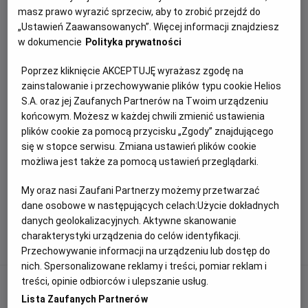
masz prawo wyrazić sprzeciw, aby to zrobić przejdź do
„Ustawień Zaawansowanych”. Więcej informacji znajdziesz
w dokumencie
Polityka prywatności
Poprzez kliknięcie AKCEPTUJĘ wyrażasz zgodę na
zainstalowanie i przechowywanie plików typu cookie Helios
Brak aktualności w danej kategorii
S.A. oraz jej Zaufanych Partnerów na Twoim urządzeniu
końcowym. Możesz w każdej chwili zmienić ustawienia
plików cookie za pomocą przycisku „Zgody” znajdującego
się w stopce serwisu. Zmiana ustawień plików cookie
możliwa jest także za pomocą ustawień przeglądarki.
My oraz nasi Zaufani Partnerzy możemy przetwarzać
dane osobowe w następujących celach:
Użycie dokładnych
1
2
danych geolokalizacyjnych. Aktywne skanowanie
charakterystyki urządzenia do celów identyfikacji.
Przechowywanie informacji na urządzeniu lub dostęp do
nich. Spersonalizowane reklamy i treści, pomiar reklam i
treści, opinie odbiorców i ulepszanie usług.
NEWSLETTER
Lista Zaufanych Partnerów