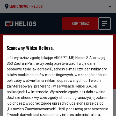
LEGIONOWO -
HELIOS
KUP TERAZ
AKTUALNOŚCI
Szanowny Widzu Heliosa,
jeśli wyrazisz zgodę klikając AKCEPTUJĘ, Helios S.A. oraz jej
Filtruj
353
Zaufani Partnerzy będą przetwarzać Twoje dane
osobowe takie jak adresy IP, adresy e-mail czy identyfikatory
plików cookie do celów marketingowych, w szczególności na
potrzeby wyświetlania reklam dopasowanych do Twoich
zainteresowań i preferencji w serwisach Helios S.A., jej
aplikacjach i w Internecie. Wyrażenie zgody jest dobrowolne.
Jeśli nie chcesz wyrazić zgody, chcesz ograniczyć jej zakres
lub chcesz wycofać zgodę uprzednio udzieloną przejdź do
„Ustawień Zaawansowanych”. Jeśli podstawą przetwarzania
Twoich danych jest uzasadniony interes administratora,