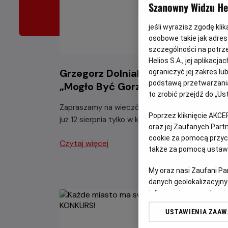
Szanowny Widzu Hel
jeśli wyrazisz zgodę kli
osobowe takie jak adresy
szczególności na potrz
Helios S.A., jej aplikac
Grzegorz Dolniak z programem
ograniczyć jej zakres l
podstawą przetwarzania
„Mogło Być Gorzej”
to zrobić przejdź do „
Zapraszamy na wieczór pełen świetnego humor
Poprzez kliknięcie AKCE
już 12 sierpnia tylko w kinach Helios.
oraz jej Zaufanych Par
cookie za pomocą przyci
Czytaj więcej
także za pomocą ustawi
My oraz nasi Zaufani P
danych geolokalizacyjny
informacji na urządzeniu
odbiorców i ulepszanie u
USTAWIENIA ZAA
Lista Zaufanych Partn