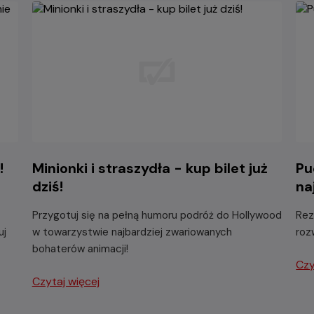
!
Minionki i straszydła - kup bilet już
Pu
dziś!
na
Przygotuj się na pełną humoru podróż do Hollywood
Rez
uj
w towarzystwie najbardziej zwariowanych
roz
bohaterów animacji!
Czy
Czytaj więcej