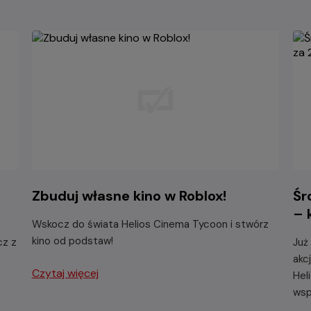
Zbuduj własne kino w Roblox!
Śr
– 
Wskocz do świata Helios Cinema Tycoon i stwórz
kino od podstaw!
cz z
Już
akc
Czytaj więcej
Hel
wsp