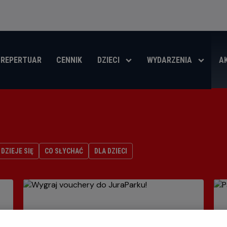
REPERTUAR
CENNIK
DZIECI
WYDARZENIA
A
DZIEJE SIĘ
CO SŁYCHAĆ
DLA DZIECI