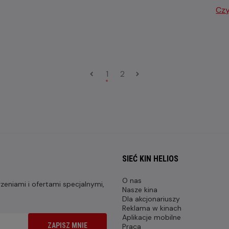
Czy
1
2
SIEĆ KIN HELIOS
O nas
eniami i ofertami specjalnymi,
Nasze kina
Dla akcjonariuszy
Reklama w kinach
Aplikacje mobilne
ZAPISZ MNIE
Praca