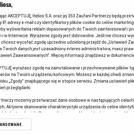
iosa,
kając AKCEPTUJĘ, Helios S.A. oraz jej
353
Zaufani Partnerzy będą prze
 IP, adresy e-mail czy identyfikatory plików cookie do celów marketin
eby wyświetlania reklam dopasowanych do Twoich zainteresowań i pr
jach i w Internecie. Wyrażenie zgody jest dobrowolne. Jeśli nie chcesz w
Wygraj vouchery do JuraParku!
Ps
ub chcesz wycofać zgodę uprzednio udzieloną przejdź do „Ustawień Z
 Twoich danych jest uzasadniony interes administratora, masz prawo
Czy w Twoim domu mieszka fan Psiego Patrolu? Z
Doł
Ustawień Zaawansowanych”. Więcej informacji znajdziesz w dokumenci
okazji premiery filmu „Psi Patrol i Dinozaury”
ich 
u
PTUJĘ wyrażasz zgodę na zainstalowanie i przechowywanie plików typu
zapraszamy do udziału w kreatywnym konkursie.
tnerów na Twoim urządzeniu końcowym. Możesz w każdej chwili zmieni
Czy
sku „Zgody” znajdującego się w stopce serwisu. Zmiana ustawień pli
Czytaj więcej
eń przeglądarki.
artnerzy możemy przetwarzać dane osobowe w następujących celach
ch. Aktywne skanowanie charakterystyki urządzenia do celów identyf
 lub dostęp do nich. Spersonalizowane reklamy i treści, pomiar reklam i
sług.
WANSOWANE
erów