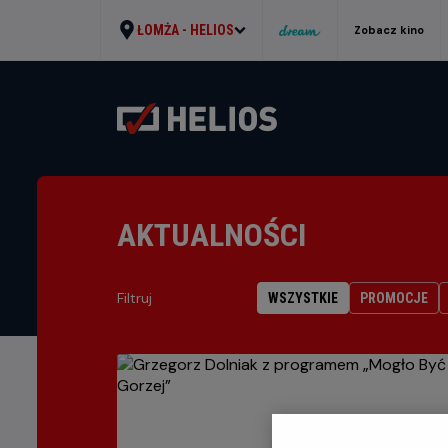
ŁOMŻA -
HELIOS
Zobacz kino
AKTUALNOŚCI
Filtruj
WSZYSTKIE
PROMOCJE