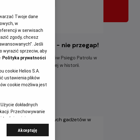
twarzać Twoje dane
gowych, w
eferencji w serwisach
yrazić zgody, chcesz
i Patrol i dinozaury - nie przegap!
aawansowanych”. Jeśli
 wyrazić sprzeciw, aby
ącz do dzielnych bohaterów Psiego Patrolu w
e
Polityka prywatności
największej misji ratunkowej w historii.
 cookie Helios S.A.
ć ustawienia plików
taj więcej
ków cookie możliwa jest
:
Użycie dokładnych
ikacji. Przechowywanie
 treści, opinie
Akceptuję