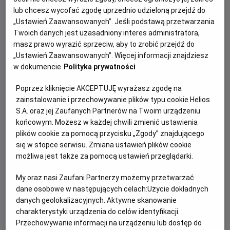
promocyjnymi cenami codziennie!
lub chcesz wycofać zgodę uprzednio udzieloną przejdź do
„Ustawień Zaawansowanych”. Jeśli podstawą przetwarzania
Poza Superwtorkiem, czyli wtorkowymi seansami w
Twoich danych jest uzasadniony interes administratora,
cenie 18,90 zł, w pozostałych dniach czeka na Was
masz prawo wyrazić sprzeciw, aby to zrobić przejdź do
oferta
„Wcześniej kupujesz, więcej zyskujesz”
, w
„Ustawień Zaawansowanych”. Więcej informacji znajdziesz
ramach której najkorzystniejsze ceny biletów są
w dokumencie
Polityka prywatności
dostępne na co najmniej 4 dni przed planowanym
przez Was seansem.
Poprzez kliknięcie AKCEPTUJĘ wyrażasz zgodę na
zainstalowanie i przechowywanie plików typu cookie Helios
To Wy decydujecie jaką kwotę zaoszczędzicie.
Kupując
S.A. oraz jej Zaufanych Partnerów na Twoim urządzeniu
bilet na film 1 dzień wcześniej zapłacicie 1 zł mniej,
końcowym. Możesz w każdej chwili zmienić ustawienia
2 dni wcześniej – 3 zł mniej,
3 dni wcześniej - 5 zł
plików cookie za pomocą przycisku „Zgody” znajdującego
się w stopce serwisu. Zmiana ustawień plików cookie
mniej,
możliwa jest także za pomocą ustawień przeglądarki.
a 4 dni wcześniej - 8 zł
My oraz nasi Zaufani Partnerzy możemy przetwarzać
mniej!
dane osobowe w następujących celach:
Użycie dokładnych
danych geolokalizacyjnych. Aktywne skanowanie
charakterystyki urządzenia do celów identyfikacji.
Zrezygnowaliśmy z rozróżnienia na bilety ulgowe i
Przechowywanie informacji na urządzeniu lub dostęp do