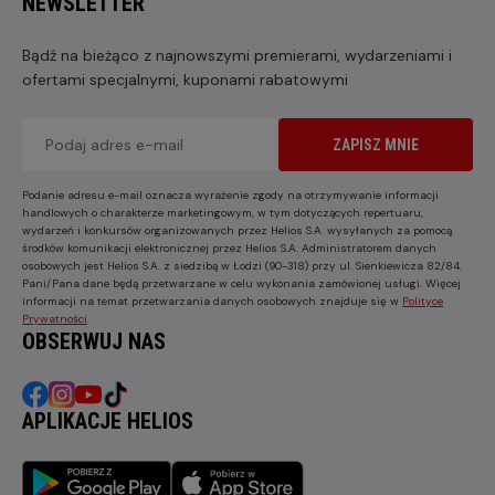
NEWSLETTER
Bądź na bieżąco z najnowszymi premierami, wydarzeniami i
ofertami specjalnymi, kuponami rabatowymi
ZAPISZ MNIE
Podanie adresu e-mail oznacza wyrażenie zgody na otrzymywanie informacji
handlowych o charakterze marketingowym, w tym dotyczących repertuaru,
wydarzeń i konkursów organizowanych przez Helios S.A. wysyłanych za pomocą
środków komunikacji elektronicznej przez Helios S.A. Administratorem danych
osobowych jest Helios S.A. z siedzibą w Łodzi (90-318) przy ul. Sienkiewicza 82/84.
Pani/Pana dane będą przetwarzane w celu wykonania zamówionej usługi. Więcej
informacji na temat przetwarzania danych osobowych znajduje się w
Polityce
Prywatności
.
OBSERWUJ NAS
APLIKACJE HELIOS