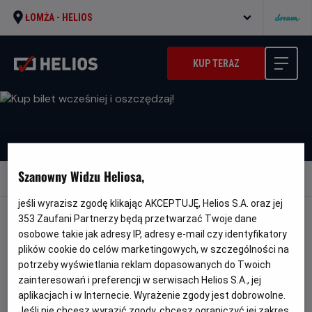
ŁOMŻA -
HELIOS
KUP TERAZ
Szanowny Widzu Heliosa,
Wróć do aktualności
jeśli wyrazisz zgodę klikając AKCEPTUJĘ, Helios S.A. oraz jej
353
Zaufani Partnerzy będą przetwarzać Twoje dane
KUP BILET WCZEŚNIEJ I OSZCZĘDZAJ!
osobowe takie jak adresy IP, adresy e-mail czy identyfikatory
plików cookie do celów marketingowych, w szczególności na
potrzeby wyświetlania reklam dopasowanych do Twoich
Rozpieszczamy cenami! Przygotowaliśmy dla Was
zainteresowań i preferencji w serwisach Helios S.A., jej
aplikacjach i w Internecie. Wyrażenie zgody jest dobrowolne.
nową ofertę, w ramach której możecie cieszyć się
Jeśli nie chcesz wyrazić zgody, chcesz ograniczyć jej zakres