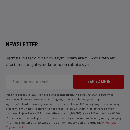
NEWSLETTER
Bądź na bieżąco z najnowszymi premierami, wydarzeniami i
ofertami specjalnymi, kuponami rabatowymi
ZAPISZ MNIE
Podanie adresu e-mail oznacza wyrażenie zgody na otrzymywanie informacji
handlowych o charakterze marketingowym, w tym dotyczących repertuaru,
wydarzeń i konkursów organizowanych przez Helios S.A. wysyłanych za pomocą
środków komunikacji elektronicznej przez Helios S.A. Administratorem danych
osobowych jest Helios S.A. z siedzibą w Łodzi (90-318) przy ul. Sienkiewicza 82/84.
Pani/Pana dane będą przetwarzane w celu wykonania zamówionej usługi. Więcej
informacji na temat przetwarzania danych osobowych znajduje się w
Polityce
Prywatności
.