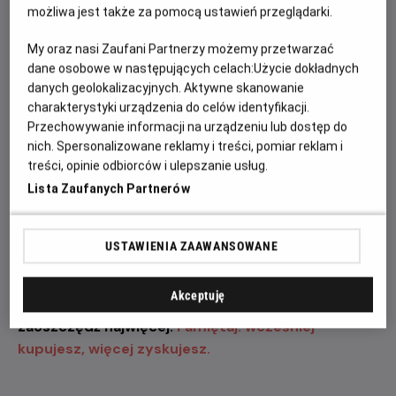
wystawią na próbę jego odwagę, spryt oraz
możliwa jest także za pomocą ustawień przeglądarki.
determinację.
My oraz nasi Zaufani Partnerzy możemy przetwarzać
„Odyseja” przyciąga uwagę także imponującą listą
dane osobowe w następujących celach:
Użycie dokładnych
danych geolokalizacyjnych. Aktywne skanowanie
aktorów i aktorek. W filmie zobaczymy m.in. Matta
charakterystyki urządzenia do celów identyfikacji.
Damona jako Odyseusza, Toma Hollanda w roli
Przechowywanie informacji na urządzeniu lub dostęp do
Telemacha, Anne Hathaway jako Penelopę, Zendayę
nich. Spersonalizowane reklamy i treści, pomiar reklam i
jako Atenę, Roberta Pattinsona jako Antinoosa oraz
treści, opinie odbiorców i ulepszanie usług.
Charlize Theron jako Kirke. To jedno z najbardziej
Lista Zaufanych Partnerów
wyczekiwanych wydarzeń filmowych tego roku, które
połączy epicką opowieść, nowoczesną realizację i
największe gwiazdy światowego kina.
USTAWIENIA ZAAWANSOWANE
Zapraszamy na seanse w naszym kinie. Kup bilet
Akceptuję
już dziś, wybierz najlepsze miejsce w sali i
zaoszczędź najwięcej.
Pamiętaj: wcześniej
kupujesz, więcej zyskujesz.