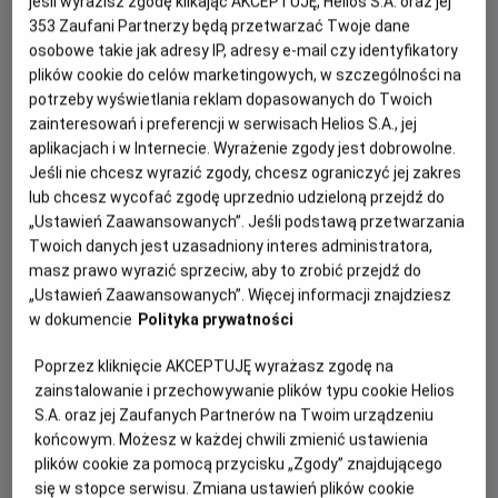
jeśli wyrazisz zgodę klikając AKCEPTUJĘ, Helios S.A. oraz jej
353
Zaufani Partnerzy będą przetwarzać Twoje dane
osobowe takie jak adresy IP, adresy e-mail czy identyfikatory
plików cookie do celów marketingowych, w szczególności na
potrzeby wyświetlania reklam dopasowanych do Twoich
zainteresowań i preferencji w serwisach Helios S.A., jej
aplikacjach i w Internecie. Wyrażenie zgody jest dobrowolne.
Jeśli nie chcesz wyrazić zgody, chcesz ograniczyć jej zakres
lub chcesz wycofać zgodę uprzednio udzieloną przejdź do
Po ogromnym sukcesie „Oppenheimera”, nagrodzonego
„Ustawień Zaawansowanych”. Jeśli podstawą przetwarzania
siedmioma Oscarami®, Christopher Nolan powraca z
Twoich danych jest uzasadniony interes administratora,
kolejnym wielkim widowiskiem. Tym razem jeden z
masz prawo wyrazić sprzeciw, aby to zrobić przejdź do
„Ustawień Zaawansowanych”. Więcej informacji znajdziesz
najbardziej cenionych współczesnych reżyserów sięga
w dokumencie
Polityka prywatności
po „Odyseję” Homera – ponadczasową historię
uznawaną za fundament zachodniej literatury.
Poprzez kliknięcie AKCEPTUJĘ wyrażasz zgodę na
zainstalowanie i przechowywanie plików typu cookie Helios
Film opowie o niezwykłej podróży Odyseusza, króla
S.A. oraz jej Zaufanych Partnerów na Twoim urządzeniu
Itaki, który po zakończeniu wojny trojańskiej podejmuje
końcowym. Możesz w każdej chwili zmienić ustawienia
pełną niebezpieczeństw drogę do domu. Na jego szlaku
plików cookie za pomocą przycisku „Zgody” znajdującego
staną mityczne istoty, bogowie i liczne wyzwania, które
się w stopce serwisu. Zmiana ustawień plików cookie