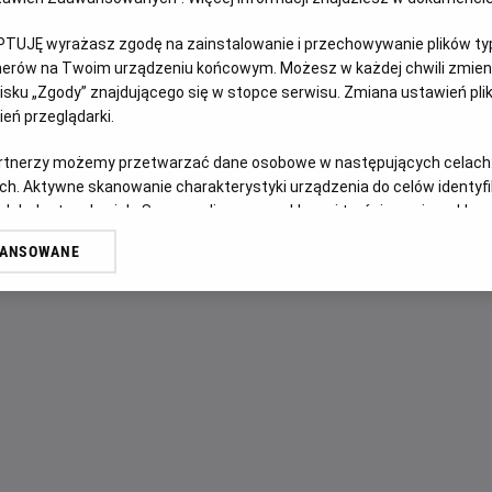
PTUJĘ wyrażasz zgodę na zainstalowanie i przechowywanie plików typu
OPIS FILMU
tnerów na Twoim urządzeniu końcowym. Możesz w każdej chwili zmieni
sku „Zgody” znajdującego się w stopce serwisu. Zmiana ustawień pli
Istniejąca od wieków tajna organizacja OKO zbiera ekipę n
eń przeglądarki.
niezwykłymi umiejętnościami iluzjonistów i powierza im cel,
O grupie robi się głośno po spektaklu, podczas którego rab
artnerzy możemy przetwarzać dane osobowe w następujących celach
miliony przelewają na konta ludzi obecnych na widowni. Tro
ch. Aktywne skanowanie charakterystyki urządzenia do celów identyf
 lub dostęp do nich. Spersonalizowane reklamy i treści, pomiar reklam i
za ich działalnością musi kryć się coś więcej. Nie jest on
sług.
tajemnicę grupy, która przygotowuje się do realizacji be
WANSOWANE
erów