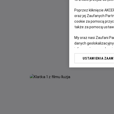
Poprzez kliknięcie AKCE
oraz jej Zaufanych Par
cookie za pomocą przyci
także za pomocą ustawi
My oraz nasi Zaufani P
danych geolokalizacyjny
informacji na urządzeniu
odbiorców i ulepszanie u
USTAWIENIA ZAA
Lista Zaufanych Partn