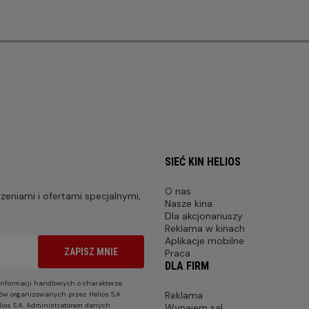
SIEĆ KIN HELIOS
O nas
eniami i ofertami specjalnymi,
Nasze kina
Dla akcjonariuszy
Reklama w kinach
Aplikacje mobilne
ZAPISZ MNIE
Praca
DLA FIRM
nformacji handlowych o charakterze
Reklama
ów organizowanych przez Helios S.A.
lios S.A. Administratorem danych
Wynajem sal