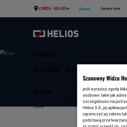
ŁOMŻA -
HELIOS
Zobacz kino
PREMIERA
28 czerwca 2013
REŻYSERIA
SCENARIUSZ
Szanowny Widzu Hel
Louis Leterrier
Edward Ricourt,
Boaz Yakin
jeśli wyrazisz zgodę kli
OBSADA
osobowe takie jak adresy
Jesse Eisenberg, Mark Ruffalo, Michael
szczególności na potrz
Caine
Helios S.A., jej aplikac
ograniczyć jej zakres l
podstawą przetwarzania
to zrobić przejdź do „