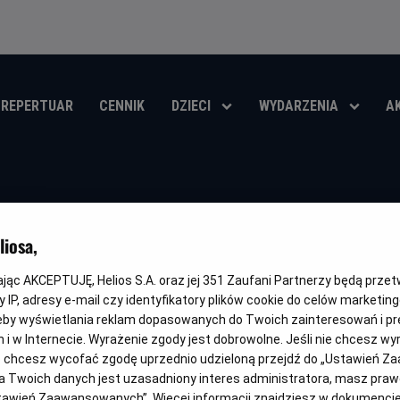
REPERTUAR
CENNIK
DZIECI
WYDARZENIA
A
Iluzja
iosa,
Oryginalny
Gatunek
Minimalny
Czas
Kraj
Now You see Me
Thriller
Od 13 lat
115 min
Francja,
tytuł
wiek
trwania
i
kając AKCEPTUJĘ, Helios S.A. oraz jej
351
Zaufani Partnerzy będą prze
rok
OBSERWUJ
 IP, adresy e-mail czy identyfikatory plików cookie do celów marketin
produkcj
eby wyświetlania reklam dopasowanych do Twoich zainteresowań i pr
jach i w Internecie. Wyrażenie zgody jest dobrowolne. Jeśli nie chcesz w
ub chcesz wycofać zgodę uprzednio udzieloną przejdź do „Ustawień Z
 Twoich danych jest uzasadniony interes administratora, masz prawo
NAPISY
Ustawień Zaawansowanych”. Więcej informacji znajdziesz w dokumenci