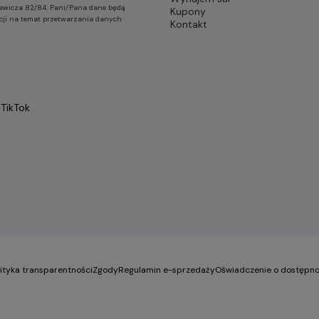
nkiewicza 82/84. Pani/Pana dane będą
Kupony
cji na temat przetwarzania danych
Kontakt
TikTok
lityka transparentności
Zgody
Regulamin e-sprzedaży
Oświadczenie o dostępno