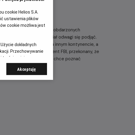
 cookie Helios S.A.
ć ustawienia plików
ków cookie możliwa jest
ajbardziej utalentowanych, obdarzonych
 którego nikt dotąd nie miał odwagi się podjąć.
ują bank znajdujący się na innym kontynencie, a
:
Użycie dokładnych
pem iluzjonistów rusza agent FBI, przekonany, że
ikacji. Przechowywanie
 treści, opinie
 jedynym człowiekiem, który chce poznać
zprecedensowego planu.
Akceptuję