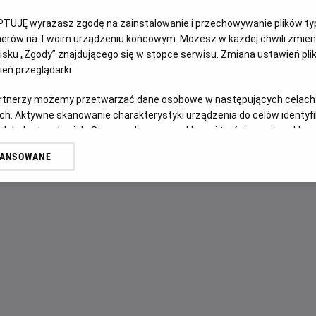
PTUJĘ wyrażasz zgodę na zainstalowanie i przechowywanie plików typu
OPIS FILMU
tnerów na Twoim urządzeniu końcowym. Możesz w każdej chwili zmieni
sku „Zgody” znajdującego się w stopce serwisu. Zmiana ustawień pli
Wskutek tajemniczego wydarzenia ulica Dębowa zostaje od
eń przeglądarki.
nieznane miejsce. Tam, w zupełnie obcej okolicy, rodzina Pl
artnerzy możemy przetwarzać dane osobowe w następujących celach
musi trzymać się razem.
ch. Aktywne skanowanie charakterystyki urządzenia do celów identyf
 lub dostęp do nich. Spersonalizowane reklamy i treści, pomiar reklam i
sług.
WANSOWANE
erów