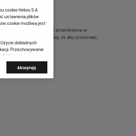
 cookie Helios S.A.
ć ustawienia plików
ków cookie możliwa jest
dzielona od przedmieść i przeniesiona w
attów szybko przekonuje się, że ​​aby przetrwać,
:
Użycie dokładnych
ikacji. Przechowywanie
 treści, opinie
Akceptuję