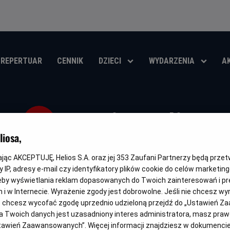
REPERTUAR
CENNIK
DZIECI
WYDARZENIA
A
Koniec ulicy
iosa,
Oryginalny
Gatunek
The End of Oak Street
Thriller / Przygodowy / Akcja / Sci
tytuł
kając AKCEPTUJĘ, Helios S.A. oraz jej
353
Zaufani Partnerzy będą prze
 IP, adresy e-mail czy identyfikatory plików cookie do celów marketin
OBSERWUJ
eby wyświetlania reklam dopasowanych do Twoich zainteresowań i pr
jach i w Internecie. Wyrażenie zgody jest dobrowolne. Jeśli nie chcesz w
ub chcesz wycofać zgodę uprzednio udzieloną przejdź do „Ustawień Z
 Twoich danych jest uzasadniony interes administratora, masz prawo
Ustawień Zaawansowanych”. Więcej informacji znajdziesz w dokumenci
WKRÓTCE