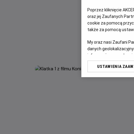
Poprzez kliknięcie AKCE
oraz jej Zaufanych Par
cookie za pomocą przyci
także za pomocą ustawi
My oraz nasi Zaufani P
danych geolokalizacyjny
informacji na urządzeniu
odbiorców i ulepszanie u
USTAWIENIA ZAA
Lista Zaufanych Partn