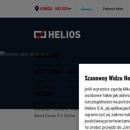
ŁOMŻA -
HELIOS
Zobacz kino
PREMIERA
14 sierpnia 2026
REŻYSERIA
SCENARIUSZ
Szanowny Widzu Hel
David Robert
David Robert
Mitchell
Mitchell
jeśli wyrazisz zgodę kli
OBSADA
osobowe takie jak adresy
szczególności na potrz
Anne Hathaway, Ewan McGregor,
Helios S.A., jej aplikac
Christian Convery , Maisy Stella, Jordan
ograniczyć jej zakres l
Alexa Davis, P.J. Byrne
podstawą przetwarzania
to zrobić przejdź do „