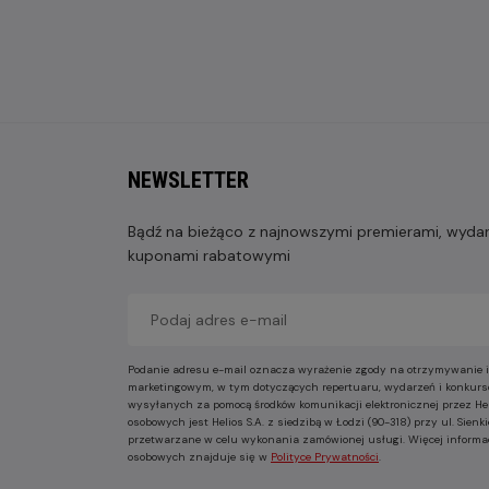
NEWSLETTER
Bądź na bieżąco z najnowszymi premierami, wydarz
kuponami rabatowymi
Podanie adresu e-mail oznacza wyrażenie zgody na otrzymywanie i
marketingowym, w tym dotyczących repertuaru, wydarzeń i konkurs
wysyłanych za pomocą środków komunikacji elektronicznej przez He
osobowych jest Helios S.A. z siedzibą w Łodzi (90-318) przy ul. Sie
przetwarzane w celu wykonania zamówionej usługi. Więcej informa
osobowych znajduje się w
Polityce Prywatności
.