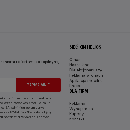
SIEĆ KIN HELIOS
O nas
eniami i ofertami specjalnymi,
Nasze kina
Dla akcjonariuszy
Reklama w kinach
Aplikacje mobilne
ZAPISZ MNIE
Praca
DLA FIRM
nformacji handlowych o charakterze
Reklama
ów organizowanych przez Helios S.A.
lios S.A. Administratorem danych
Wynajem sal
nkiewicza 82/84. Pani/Pana dane będą
Kupony
cji na temat przetwarzania danych
Kontakt