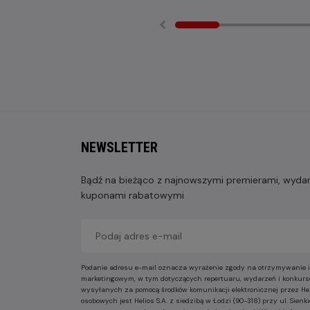
NEWSLETTER
Bądź na bieżąco z najnowszymi premierami, wydarz
kuponami rabatowymi
Podanie adresu e-mail oznacza wyrażenie zgody na otrzymywanie i
marketingowym, w tym dotyczących repertuaru, wydarzeń i konkurs
wysyłanych za pomocą środków komunikacji elektronicznej przez He
osobowych jest Helios S.A. z siedzibą w Łodzi (90-318) przy ul. Sie