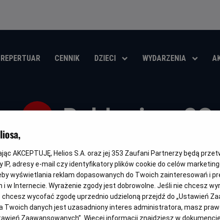
REPERTUAR
CENNIK
DZIECI
WYDARZENIA
A
Pokłosie - 20
iosa,
Oryginalny
Gatunek
Minimalny
Czas
Kraj
Pokłosie
Dramat
Od 15 lat
102 min
Polska
tytuł
wiek
trwania
i
kając AKCEPTUJĘ, Helios S.A. oraz jej
353
Zaufani Partnerzy będą prze
rok
OBSERWUJ
 IP, adresy e-mail czy identyfikatory plików cookie do celów marketin
produkcji
eby wyświetlania reklam dopasowanych do Twoich zainteresowań i pr
jach i w Internecie. Wyrażenie zgody jest dobrowolne. Jeśli nie chcesz w
ub chcesz wycofać zgodę uprzednio udzieloną przejdź do „Ustawień Z
 Twoich danych jest uzasadniony interes administratora, masz prawo
FILM POLSKI
Ustawień Zaawansowanych”. Więcej informacji znajdziesz w dokumenci