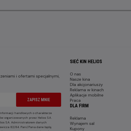
SIEĆ KIN HELIOS
O nas
eniami i ofertami specjalnymi,
Nasze kina
Dla akcjonariuszy
Reklama w kinach
Aplikacje mobilne
ZAPISZ MNIE
Praca
DLA FIRM
nformacji handlowych o charakterze
Reklama
ów organizowanych przez Helios S.A.
lios S.A. Administratorem danych
Wynajem sal
nkiewicza 82/84. Pani/Pana dane będą
Kupony