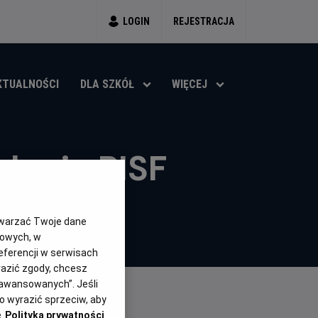
LOGIN
REJESTRACJA
KTUALNOŚCI
DLA SZKÓŁ
WIĘCEJ
-lecie PISF
twarzać Twoje dane
gowych, w
eferencji w serwisach
yrazić zgody, chcesz
aawansowanych”. Jeśli
 wyrazić sprzeciw, aby
e
Polityka prywatności