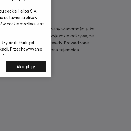
 cookie Helios S.A.
ć ustawienia plików
ków cookie możliwa jest
yjeżdża do Polski, zaalarmowany wiadomością, że
zkańcami swojej wsi. Po przyjeździe odkrywa, że
lat bracia próbują dojść prawdy. Prowadzone
:
Użycie dokładnych
ikacji. Przechowywanie
 w otwartą agresję. Ujawniona tajemnica
 treści, opinie
Akceptuję