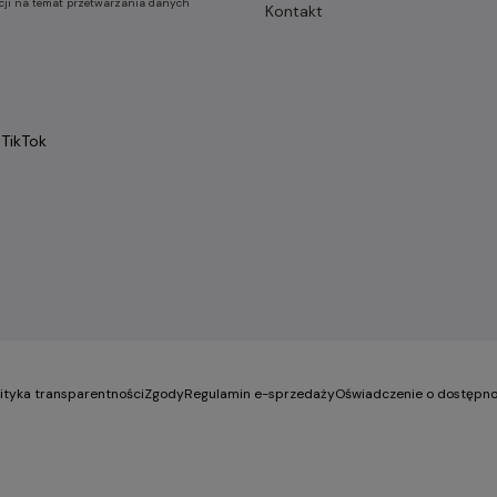
cji na temat przetwarzania danych
Kontakt
TikTok
lityka transparentności
Zgody
Regulamin e-sprzedaży
Oświadczenie o dostępno