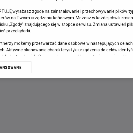
PTUJĘ wyrażasz zgodę na zainstalowanie i przechowywanie plików typu
OPIS FILMU
tnerów na Twoim urządzeniu końcowym. Możesz w każdej chwili zmieni
sku „Zgody” znajdującego się w stopce serwisu. Zmiana ustawień pli
Franciszek Kalina (Ireneusz Czop) po latach emigracji prz
eń przeglądarki.
jego młodszy brat (Maciej Stuhr) popadł w konflikt z mies
przyczyną jest mroczna tajemnica sprzed lat. Skłóceni od 
artnerzy możemy przetwarzać dane osobowe w następujących celach
ch. Aktywne skanowanie charakterystyki urządzenia do celów identyf
przez nich śledztwo zaostrza konflikt, który przeradza się
 lub dostęp do nich. Spersonalizowane reklamy i treści, pomiar reklam i
odciśnie tragiczne piętno na życiu braci i ich sąsiadów.
sług.
WANSOWANE
erów