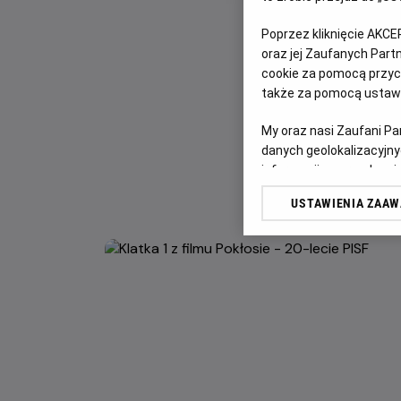
Poprzez kliknięcie AKCE
oraz jej Zaufanych Par
cookie za pomocą przyci
także za pomocą ustawi
My oraz nasi Zaufani P
danych geolokalizacyjny
informacji na urządzeniu
odbiorców i ulepszanie u
USTAWIENIA ZAA
Lista Zaufanych Partn