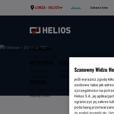
ŁOMŻA -
HELIOS
Zobacz kino
PREMIERA
9 listopada 2012
REŻYSERIA
SCENARIUSZ
Szanowny Widzu Hel
Władysław
Władysław
Pasikowski
Pasikowski
jeśli wyrazisz zgodę kli
OBSADA
osobowe takie jak adresy
Ireneusz Czop, Jerzy Radziwiłowicz,
szczególności na potrz
Maciej Stuhr
Helios S.A., jej aplikac
ograniczyć jej zakres l
podstawą przetwarzania
to zrobić przejdź do „