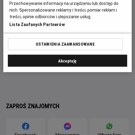
się studiu – Alcala jest właśnie u szczytu swojej krwawej
Przechowywanie informacji na urządzeniu lub dostęp do
„kariery”.
nich. Spersonalizowane reklamy i treści, pomiar reklam i
treści, opinie odbiorców i ulepszanie usług.
Lista Zaufanych Partnerów
USTAWIENIA ZAAWANSOWANE
Akceptuję
ZAPROŚ ZNAJOMYCH
Facebook
Messenger
WhatsApp