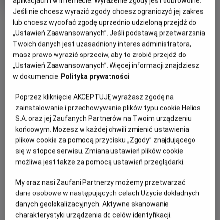
aplikacjach i w Internecie. Wyrażenie zgody jest dobrowolne.
OCENA HELIOS
rok
Jeśli nie chcesz wyrazić zgody, chcesz ograniczyć jej zakres
produkcji
OBSERWUJ
lub chcesz wycofać zgodę uprzednio udzieloną przejdź do
„Ustawień Zaawansowanych”. Jeśli podstawą przetwarzania
Twoich danych jest uzasadniony interes administratora,
WIĘCEJ SZCZEGÓŁÓW
masz prawo wyrazić sprzeciw, aby to zrobić przejdź do
PREMIERA
„Ustawień Zaawansowanych”. Więcej informacji znajdziesz
11 października 2024
w dokumencie
Polityka prywatności
REŻYSERIA
SCENARIUSZ
OPIS FILMU
Anna Kendrick
Ian MacAllister McDonald
Poprzez kliknięcie AKCEPTUJĘ wyrażasz zgodę na
OBSADA
Młoda i obiecująca aktorka Cheryl chce rozkręcić swoją
zainstalowanie i przechowywanie plików typu cookie Helios
karierę, ale póki co jedyną propozycją dla niej jest udział w
S.A. oraz jej Zaufanych Partnerów na Twoim urządzeniu
Anna Kendrick, Tony Hale, Kelley Jakle
końcowym. Możesz w każdej chwili zmienić ustawienia
programie randkowym „The Dating Game”. Z braku innych
plików cookie za pomocą przycisku „Zgody” znajdującego
opcji decyduje się wziąć w nim udział. Jednym z trzech
się w stopce serwisu. Zmiana ustawień plików cookie
uczestników programu jest przystojny Rodney Alcala,
możliwa jest także za pomocą ustawień przeglądarki.
którego ujmujący sposób bycia i inteligentne odpowiedzi
bardzo podobają się Cheryl. Dziewczyna jednak nie wie, że
My oraz nasi Zaufani Partnerzy możemy przetwarzać
atrakcyjny i pozornie łagodny mężczyzna jest tak
dane osobowe w następujących celach:
Użycie dokładnych
naprawdę psychopatycznym mordercą z obsesją na
danych geolokalizacyjnych. Aktywne skanowanie
punkcie młodych i naiwnych kobiet. Kiedy oboje spotykają
charakterystyki urządzenia do celów identyfikacji.