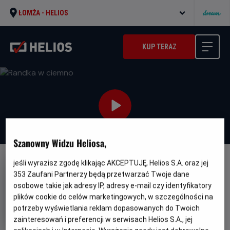
ŁOMŻA -
HELIOS
KUP TERAZ
Szanowny Widzu Heliosa,
jeśli wyrazisz zgodę klikając AKCEPTUJĘ, Helios S.A. oraz jej
NAPISY
353
Zaufani Partnerzy będą przetwarzać Twoje dane
Randka w ciemno
osobowe takie jak adresy IP, adresy e-mail czy identyfikatory
plików cookie do celów marketingowych, w szczególności na
Oryginalny
Gatunek
Woman of the Hour
Dramat / Kryminał
tytuł
Minimalny
potrzeby wyświetlania reklam dopasowanych do Twoich
Od 15 lat
Czas
wiek
Kraj
95 min
USA (2024)
zainteresowań i preferencji w serwisach Helios S.A., jej
trwania
i
6.8