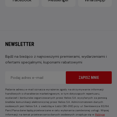
NEWSLETTER
Bądź na bieżąco z najnowszymi premierami, wydarzeniami i
ofertami specjalnymi, kuponami rabatowymi
ZAPISZ MNIE
Podanie adresu e-mail oznacza wyrażenie zgody na otrzymywanie informacji
handlowych o charakterze marketingowym, w tym dotyczących repertuaru,
wydarzeń i konkursów organizowanych przez Helios S.A. wysyłanych za pomocą
środków komunikacji elektronicznej przez Helios S.A. Administratorem danych
osobowych jest Helios S.A. z siedzibą w Łodzi (90-318) przy ul. Sienkiewicza 82/84.
Pani/Pana dane będą przetwarzane w celu wykonania zamówionej usługi. Więcej
informacji na temat przetwarzania danych osobowych znajduje się w
Polityce