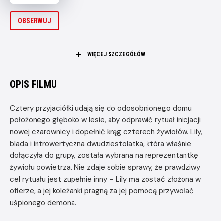
produkcji
OBSERWUJ
WIĘCEJ SZCZEGÓŁÓW
PREMIERA
26 czerwca 2026
REŻYSERIA
OPIS FILMU
Manu Herrera
OBSADA
Cztery przyjaciółki udają się do odosobnionego domu
położonego głęboko w lesie, aby odprawić rytuał inicjacji
Maggie García, Patricia Peñalver, Elena Gallardo, Eve Ryan,
Mike Fajardo
nowej czarownicy i dopełnić krąg czterech żywiołów. Lily,
blada i introwertyczna dwudziestolatka, która właśnie
dołączyła do grupy, została wybrana na reprezentantkę
żywiołu powietrza. Nie zdaje sobie sprawy, że prawdziwy
cel rytuału jest zupełnie inny – Lily ma zostać złożona w
ofierze, a jej koleżanki pragną za jej pomocą przywołać
uśpionego demona.