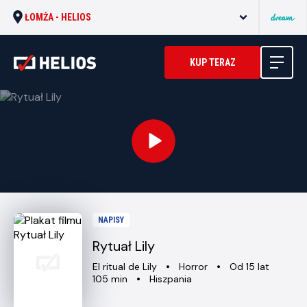
ŁOMŻA -
HELIOS
KUP TERAZ
NAPISY
Rytuał Lily
Oryginalny
Gatunek
Minimalny
El ritual de Lily
Horror
Od 15 lat
tytuł
Czas
Kraj
wiek
105 min
Hiszpania
trwania
i
rok