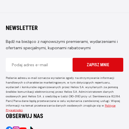
NEWSLETTER
Bądź na bieżąco z najnowszymi premierami, wydarzeniami i
ofertami specjalnymi, kuponami rabatowymi
ZAPISZ MNIE
Podanie adresu e-mail oznacza wyrażenie zgody na otrzymywanie informacji
handlowych o charakterze marketingowym, w tym dotyczących repertuaru,
wydarzeń i konkursów organizowanych przez Helios S.A. wysyłanych za pomocą
środków komunikacji elektronicznej przez Helios S.A. Administratorem danych
osobowych jest Helios S.A. z siedzibą w Łodzi (90-318) przy ul. Sienkiewicza 82/84.
Pani/Pana dane będą przetwarzane w celu wykonania zamówionej usługi. Więcej
informacji na temat przetwarzania danych osobowych znajduje się w
Polityce
Prywatności
.
OBSERWUJ NAS