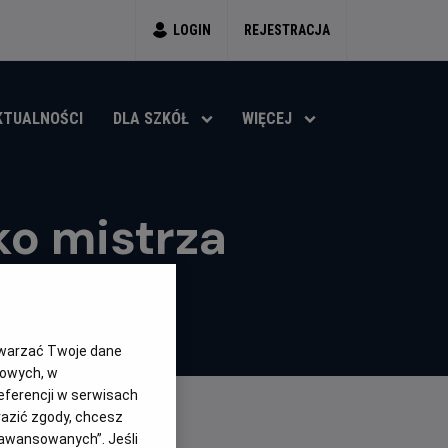
LOGIN
REJESTRACJA
KTUALNOŚCI
DLA SZKÓŁ
WIĘCEJ
ko mistrza
twarzać Twoje dane
gowych, w
eferencji w serwisach
yrazić zgody, chcesz
aawansowanych”. Jeśli