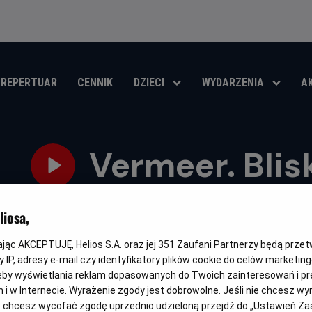
REPERTUAR
CENNIK
DZIECI
WYDARZENIA
A
Vermeer. Blis
Gatunek
Minimalny
Czas
Kraj
Dokumentalny
Od 10 lat
79 min
Dania (2023)
iosa,
wiek
trwania
i
rok
OBSERWUJ
produkcji
kając AKCEPTUJĘ, Helios S.A. oraz jej
351
Zaufani Partnerzy będą prze
 IP, adresy e-mail czy identyfikatory plików cookie do celów marketin
eby wyświetlania reklam dopasowanych do Twoich zainteresowań i pr
jach i w Internecie. Wyrażenie zgody jest dobrowolne. Jeśli nie chcesz w
ub chcesz wycofać zgodę uprzednio udzieloną przejdź do „Ustawień Z
NAPISY