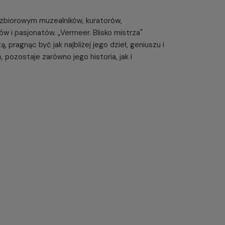
zbiorowym muzealników, kuratorów,
w i pasjonatów. „Vermeer. Blisko mistrza"
, pragnąc być jak najbliżej jego dzieł, geniuszu i
pozostaje zarówno jego historia, jak i