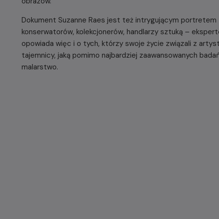
obrazów.
Dokument Suzanne Raes jest też intrygującym portretem 
konserwatorów, kolekcjonerów, handlarzy sztuką – ekspertó
opowiada więc i o tych, którzy swoje życie związali z artystą
tajemnicy, jaką pomimo najbardziej zaawansowanych badań, 
malarstwo.