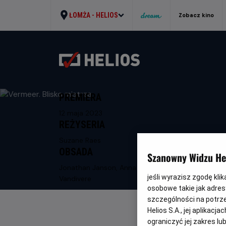
ŁOMŻA -
HELIOS
Zobacz kino
PREMIERA
12 maja 2023
REŻYSERIA
Suzane Raes
OBSADA
Szanowny Widzu Hel
Jonathan Janson, Anna Krekeler, Abbie
jeśli wyrazisz zgodę kli
Vandivere
osobowe takie jak adresy
szczególności na potrz
Helios S.A., jej aplikac
ograniczyć jej zakres l