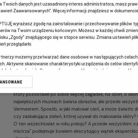
 Twoich danych jest uzasadniony interes administratora, masz prawo
Ustawień Zaawansowanych”. Więcej informacji znajdziesz w dokumenci
OPIS FILMU
PTUJĘ wyrażasz zgodę na zainstalowanie i przechowywanie plików typu
Bohaterem tego fascynującego dokumentu jest człowiek, 
tnerów na Twoim urządzeniu końcowym. Możesz w każdej chwili zmieni
sku „Zgody” znajdującego się w stopce serwisu. Zmiana ustawień pli
pokoju i jak nikt umiał uchwycić i uwiecznić ulotne, intymn
eń przeglądarki.
największych malarzy w historii. Zgodnie z obietnicą w tytu
ścian, wyjmuje z ram i zabiera do laboratorium, by ukazać 
artnerzy możemy przetwarzać dane osobowe w następujących celach
przykład „Dziewczyny z perłą" - i odsłonić ukryte pod far
ch. Aktywne skanowanie charakterystyki urządzenia do celów identyf
kulisy najgłośniejszej wystawy tego roku, na której amst
 lub dostęp do nich. Spersonalizowane reklamy i treści, pomiar reklam i
istniejących 35 obrazów genialnego Holendra.
sług.
WANSOWANE
erów
Nakręcony z iście detektywistyczną pasją film pozwala od
który pozostawił po sobie więcej zagadek, niż dzieł, o sk
największych muzeach świata obrazów, ale przede wszyst
Vermeerem. Sposób, w jaki malował cień, a może światło d
czy zaskakująca zieleń, której używał do malowania skóry?
O ten wszechświat w roku pokoju? A przede wszystkim: c
mistrza" podejmuje bowiem ekscytujący wątek eksperckic