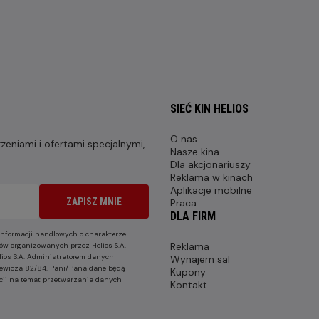
SIEĆ KIN HELIOS
O nas
eniami i ofertami specjalnymi,
Nasze kina
Dla akcjonariuszy
Reklama w kinach
Aplikacje mobilne
ZAPISZ MNIE
Praca
DLA FIRM
nformacji handlowych o charakterze
Reklama
ów organizowanych przez Helios S.A.
lios S.A. Administratorem danych
Wynajem sal
nkiewicza 82/84. Pani/Pana dane będą
Kupony
cji na temat przetwarzania danych
Kontakt