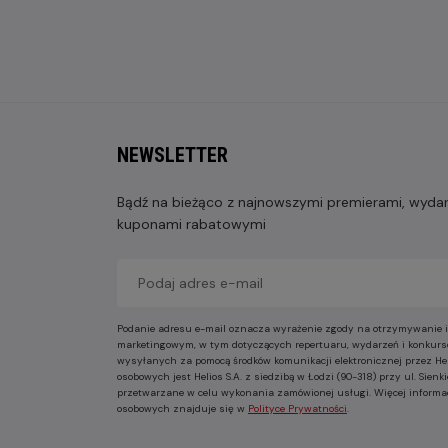
NEWSLETTER
Bądź na bieżąco z najnowszymi premierami, wydarz
kuponami rabatowymi
Podanie adresu e-mail oznacza wyrażenie zgody na otrzymywanie i
marketingowym, w tym dotyczących repertuaru, wydarzeń i konkurs
wysyłanych za pomocą środków komunikacji elektronicznej przez He
osobowych jest Helios S.A. z siedzibą w Łodzi (90-318) przy ul. Sie
przetwarzane w celu wykonania zamówionej usługi. Więcej informa
osobowych znajduje się w
Polityce Prywatności
.