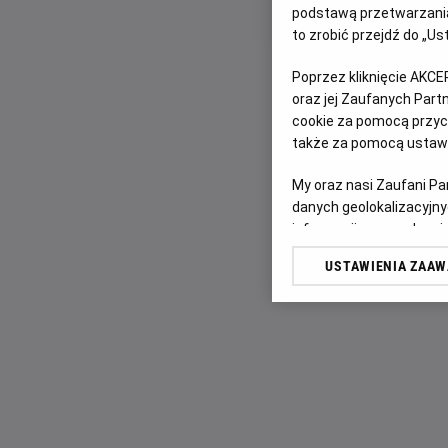
podstawą przetwarzania
to zrobić przejdź do „
Poprzez kliknięcie AKCE
oraz jej Zaufanych Par
cookie za pomocą przyci
także za pomocą ustawi
My oraz nasi Zaufani P
danych geolokalizacyjny
informacji na urządzeniu
odbiorców i ulepszanie u
USTAWIENIA ZAA
Lista Zaufanych Partn