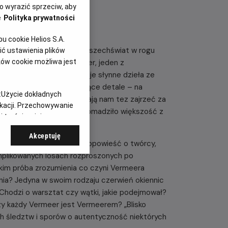
 wyrazić sprzeciw, aby
e
Polityka prywatności
 cookie Helios S.A.
który potrafił stworzyć wszechświat w rogu
ć ustawienia plików
ków cookie możliwa jest
e chwile - Johannes Vermeer, jeden z
le, „Blisko mistrza" zdejmuje słynne dzieła ze
nam w zbliżeniu oszałamiające detale – na
:
Użycie dokładnych
bą warstwy. Twórcy pozwalają nam tez zajrzeć za
ikacji. Przechowywanie
erdamskie Rijksmuseum zgromadziło większość z
 treści, opinie
Akceptuję
kryć mistrza na nowo. To opowieść o twórcy,
omplikowanych losach rozproszonych po
kim próba zrozumienia co czyni Vermeera
nia? Jedyna w swoim rodzaju czerwień okiennic
 Chodzi o warsztat czy wątki, jakie podejmował?
zy każdy Vermeer jest Vermeerem? „Blisko
h śledztw i sporów o autentyczność niektórych