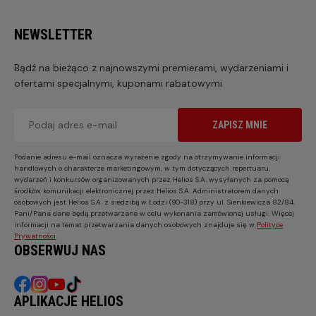
NEWSLETTER
Bądź na bieżąco z najnowszymi premierami, wydarzeniami i
ofertami specjalnymi, kuponami rabatowymi
ZAPISZ MNIE
Podanie adresu e-mail oznacza wyrażenie zgody na otrzymywanie informacji
handlowych o charakterze marketingowym, w tym dotyczących repertuaru,
wydarzeń i konkursów organizowanych przez Helios S.A. wysyłanych za pomocą
środków komunikacji elektronicznej przez Helios S.A. Administratorem danych
osobowych jest Helios S.A. z siedzibą w Łodzi (90-318) przy ul. Sienkiewicza 82/84.
Pani/Pana dane będą przetwarzane w celu wykonania zamówionej usługi. Więcej
informacji na temat przetwarzania danych osobowych znajduje się w
Polityce
Prywatności
.
OBSERWUJ NAS
APLIKACJE HELIOS