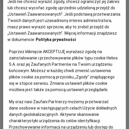
Czas
wiek
Kraj
130 min
Japonia
Jeśli nie chcesz wyrazić zgody, chcesz ograniczyć jej zakres
trwania
i
lub chcesz wycofać zgodę uprzednio udzieloną przejdź do
rok
OBSERWUJ
„Ustawień Zaawansowanych”. Jeśli podstawą przetwarzania
produkcji
Twoich danych jest uzasadniony interes administratora,
masz prawo wyrazić sprzeciw, aby to zrobić przejdź do
WIĘCEJ SZCZEGÓŁÓW
PREMIERA
„Ustawień Zaawansowanych”. Więcej informacji znajdziesz
w dokumencie
Polityka prywatności
23 kwietnia 2016
REŻYSERIA
SCENARIUSZ
OPIS FILMU
Poprzez kliknięcie AKCEPTUJĘ wyrażasz zgodę na
Satoshi Kuwabara
Satoshi Kuwabara, Masahiro
zainstalowanie i przechowywanie plików typu cookie Helios
Hikokubo, Kenjiro Tsuda
Gdy rok szkolny dobiega końca, Yugi i jego przyjaciele
S.A. oraz jej Zaufanych Partnerów na Twoim urządzeniu
OBSADA
wracają do liceum. Wśród uczniów pojawia się Aigami –
końcowym. Możesz w każdej chwili zmienić ustawienia
Shunsuke Kazama, Gregory Abbey
tajemniczy i niepokojący chłopak, którego zachowanie
plików cookie za pomocą przycisku „Zgody” znajdującego
wzbudza narastający niepokój. Tymczasem Kaiba
się w stopce serwisu. Zmiana ustawień plików cookie
możliwa jest także za pomocą ustawień przeglądarki.
kontynuuje swoją obsesyjną próbę odbudowy Milenijnej
Układanki, wierząc, że uda mu się przywrócić Atema do
My oraz nasi Zaufani Partnerzy możemy przetwarzać
życia i stanąć z nim do ostatecznego pojedynku…
dane osobowe w następujących celach:
Użycie dokładnych
danych geolokalizacyjnych. Aktywne skanowanie
charakterystyki urządzenia do celów identyfikacji.
Przechowywanie informacji na urządzeniu lub dostęp do