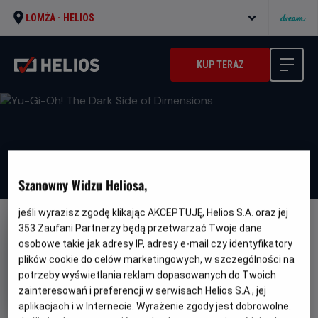
ŁOMŻA -
HELIOS
KUP TERAZ
Szanowny Widzu Heliosa,
jeśli wyrazisz zgodę klikając AKCEPTUJĘ, Helios S.A. oraz jej
353
Zaufani Partnerzy będą przetwarzać Twoje dane
NAPISY
osobowe takie jak adresy IP, adresy e-mail czy identyfikatory
Yu-Gi-Oh! The Dark Side of
plików cookie do celów marketingowych, w szczególności na
Dimensions
potrzeby wyświetlania reklam dopasowanych do Twoich
zainteresowań i preferencji w serwisach Helios S.A., jej
Oryginalny
Yu-Gi-Oh! The Dark Side of Dimensions
tytuł
Gatunek
Minimalny
aplikacjach i w Internecie. Wyrażenie zgody jest dobrowolne.
Anime
Od 12 lat