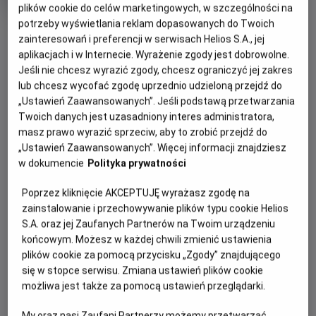
Oryginalny
Gatunek
Minimalny
All You Need Is Kill
Anime
Od 10 lat
plików cookie do celów marketingowych, w szczególności na
tytuł
Czas
wiek
93 min
potrzeby wyświetlania reklam dopasowanych do Twoich
OBSERWUJ
trwania
zainteresowań i preferencji w serwisach Helios S.A., jej
aplikacjach i w Internecie. Wyrażenie zgody jest dobrowolne.
Jeśli nie chcesz wyrazić zgody, chcesz ograniczyć jej zakres
WIĘCEJ SZCZEGÓŁÓW
REŻYSERIA
SCENARIUSZ
lub chcesz wycofać zgodę uprzednio udzieloną przejdź do
OPIS WYDARZENIA
„Ustawień Zaawansowanych”. Jeśli podstawą przetwarzania
Ken'ichirô Akimoto
Yûichirô Kido, Hiroshi
Twoich danych jest uzasadniony interes administratora,
Sakurazaka
OBSADA
ALL YOU NEED IS KILL opowiada historię Rity, młodej
masz prawo wyrazić sprzeciw, aby to zrobić przejdź do
„Ustawień Zaawansowanych”. Więcej informacji znajdziesz
kobiety z 20XX roku pomagającej w odbudowie Japonii, po
Natsuki Hanae, Ai Mikami, Hiccorohee, Kana Hanazawa, Mô
w dokumencie
Polityka prywatności
tym, jak pojawił się tajemniczy, ogromny kwiat pochodzenia
Chûgakusei
pozaziemskiego, nazywany „Darol”.
Poprzez kliknięcie AKCEPTUJĘ wyrażasz zgodę na
zainstalowanie i przechowywanie plików typu cookie Helios
Kiedy kwiat niespodziewanie zakwita i uwalnia przerażające
S.A. oraz jej Zaufanych Partnerów na Twoim urządzeniu
stworzenia mordujące wszystkich ludzi na swojej drodze,
końcowym. Możesz w każdej chwili zmienić ustawienia
Rita staje się jedną z ofiar. Niespodziewanie jednak budzi
plików cookie za pomocą przycisku „Zgody” znajdującego
się, powtarzając ten sądny dzień. I znowu. Uwięziona w
się w stopce serwisu. Zmiana ustawień plików cookie
pętli czasu Rita próbuje radzić sobie z traumatycznymi
możliwa jest także za pomocą ustawień przeglądarki.
przeżyciami, aż spotyka nieśmiałego Kenjiego, który
również został uwięziony w pętli czasu. Razem próbują
My oraz nasi Zaufani Partnerzy możemy przetwarzać