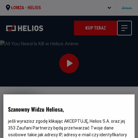
ŁOMŻA -
HELIOS
KUP TERAZ
Szanowny Widzu Heliosa,
jeśli wyrazisz zgodę klikając AKCEPTUJĘ, Helios S.A. oraz jej
All You Need Is Kill w Helios
353
Zaufani Partnerzy będą przetwarzać Twoje dane
Anime
osobowe takie jak adresy IP, adresy e-mail czy identyfikatory