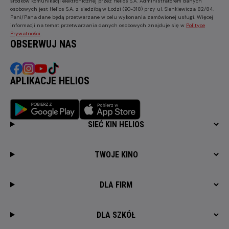
środków komunikacji elektronicznej przez Helios S.A. Administratorem danych
osobowych jest Helios S.A. z siedzibą w Łodzi (90-318) przy ul. Sienkiewicza 82/84.
Pani/Pana dane będą przetwarzane w celu wykonania zamówionej usługi. Więcej
informacji na temat przetwarzania danych osobowych znajduje się w
Polityce
Prywatności
.
OBSERWUJ NAS
APLIKACJE HELIOS
SIEĆ KIN HELIOS
TWOJE KINO
DLA FIRM
DLA SZKÓŁ