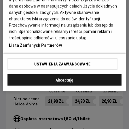
wyrwać się z pułapki i odnaleźć cel w otaczającym ich
dane osobowe w następujących celach:
Użycie dokładnych
chaosie.
danych geolokalizacyjnych. Aktywne skanowanie
charakterystyki urządzenia do celów identyfikacji.
WIDZOWIE POKAZÓW W RAMACH PROJEKTU HELIOS
Przechowywanie informacji na urządzeniu lub dostęp do
ANIME OTRZYMAJĄ SPECJALNĄ POCZTÓWKĘ Z KADREM
nich. Spersonalizowane reklamy i treści, pomiar reklam i
FILMOWYM. OFERTA WAŻNA DO WYCZERPANIA
treści, opinie odbiorców i ulepszanie usług.
ZAPASÓW!
Lista Zaufanych Partnerów
USTAWIENIA ZAAWANSOWANE
CENNIK
Akceptuję
14 dni +
8-13 dni
4-7 dni
do seansu
do seansu
do seansu
Bilet na seans
21,90 ZŁ
24,90 ZŁ
26,90 ZŁ
Helios Anime
Dopłata internetowa 1,50 zł/1 bilet