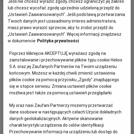
Jeśli nie chcesz wyrazić zgody, chcesz ograniczyć jej zakres
Oryginalny
Gatunek
Back to the Future Part III
Przygodowy /
lub chcesz wycofać zgodę uprzednio udzieloną przejdź do
tytuł
Minimalny
Akcja
Od 13 lat
OBSERWUJ
Czas
wiek
128 min
„Ustawień Zaawansowanych”. Jeśli podstawą przetwarzania
trwania
Twoich danych jest uzasadniony interes administratora,
masz prawo wyrazić sprzeciw, aby to zrobić przejdź do
WIĘCEJ SZCZEGÓŁÓW
„Ustawień Zaawansowanych”. Więcej informacji znajdziesz
REŻYSERIA
SCENARIUSZ
w dokumencie
Polityka prywatności
OPIS WYDARZENIA
Robert Zemeckis
Robert Zemeckis, Bob Gale
OBSADA
Poprzez kliknięcie AKCEPTUJĘ wyrażasz zgodę na
W trzeciej części serii „Powrót do przyszłości” bohater
Christopher Lloyd, Michael J. Fox, Mary Steenburgen
zainstalowanie i przechowywanie plików typu cookie Helios
Marty McFly (Michael J. Fox) musi cofnąć się w czasie do
S.A. oraz jej Zaufanych Partnerów na Twoim urządzeniu
Dzikiego Zachodu z 1885 roku, aby uratować swojego
końcowym. Możesz w każdej chwili zmienić ustawienia
przyjaciela, doktora Browna (Christopher Lloyd), który, jak
plików cookie za pomocą przycisku „Zgody” znajdującego
się dowiedział, czeka na śmiertelny pojedynek z jednym z
się w stopce serwisu. Zmiana ustawień plików cookie
okrutnych przodków złoczyńcy Biffa. Tymczasem doktor
możliwa jest także za pomocą ustawień przeglądarki.
Brown zakochał się w nowo przybyłej nauczycielce (Mary
My oraz nasi Zaufani Partnerzy możemy przetwarzać
Steenburgen).
dane osobowe w następujących celach:
Użycie dokładnych
danych geolokalizacyjnych. Aktywne skanowanie
charakterystyki urządzenia do celów identyfikacji.
Przechowywanie informacji na urządzeniu lub dostęp do