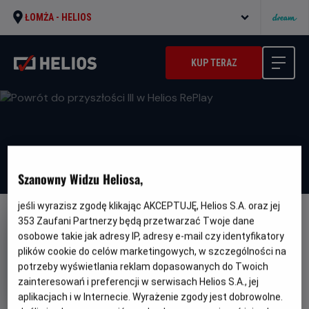
ŁOMŻA -
HELIOS
KUP TERAZ
Szanowny Widzu Heliosa,
jeśli wyrazisz zgodę klikając AKCEPTUJĘ, Helios S.A. oraz jej
353
Zaufani Partnerzy będą przetwarzać Twoje dane
osobowe takie jak adresy IP, adresy e-mail czy identyfikatory
plików cookie do celów marketingowych, w szczególności na
potrzeby wyświetlania reklam dopasowanych do Twoich
Powrót do przyszłości III w
zainteresowań i preferencji w serwisach Helios S.A., jej
Helios RePlay
aplikacjach i w Internecie. Wyrażenie zgody jest dobrowolne.