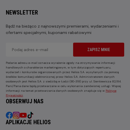
NEWSLETTER
Bądź na bieżąco z najnowszymi premierami, wydarzeniami i
ofertami specjalnymi, kuponami rabatowymi
ZAPISZ MNIE
Podanie adresu e-mail oznacza wyrażenie zgody na otrzymywanie informacji
handlowych o charakterze marketingowym, w tym dotyczących repertuaru,
wydarzeń i konkursów organizowanych przez Helios S.A. wysyłanych za pomocą
środków komunikacji elektronicznej przez Helios S.A. Administratorem danych
osobowych jest Helios S.A. z siedzibą w Łodzi (90-318) przy ul. Sienkiewicza 82/84.
Pani/Pana dane będą przetwarzane w celu wykonania zamówionej usługi. Więcej
informacji na temat przetwarzania danych osobowych znajduje się w
Polityce
Prywatności
.
OBSERWUJ NAS
APLIKACJE HELIOS