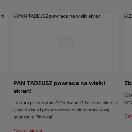
PAN TADEUSZ powraca na wielki
Zb
ekran!
Wsk
kin
Lektura przeczytana? Omówiona? To teraz skocz z
klasą do kina i pokaż swoim uczniom brawurową
Czy
adaptację filmową!
Czytaj więcej