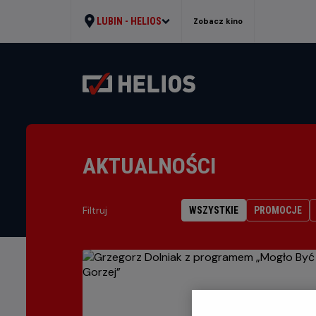
LUBIN -
HELIOS
Zobacz kino
AKTUALNOŚCI
Filtruj
WSZYSTKIE
PROMOCJE