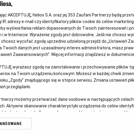
iosa,
kając AKCEPTUJĘ, Helios S.A. oraz jej
353
Zaufani Partnerzy będą prze
 IP, adresy e-mail czy identyfikatory plików cookie do celów marketin
eby wyświetlania reklam dopasowanych do Twoich zainteresowań i pr
jach i w Internecie. Wyrażenie zgody jest dobrowolne. Jeśli nie chcesz w
ub chcesz wycofać zgodę uprzednio udzieloną przejdź do „Ustawień Z
Wygraj vouchery do JuraParku!
Ps
 Twoich danych jest uzasadniony interes administratora, masz prawo
Ustawień Zaawansowanych”. Więcej informacji znajdziesz w dokumenci
Czy w Twoim domu mieszka fan Psiego Patrolu? Z
Doł
okazji premiery filmu „Psi Patrol i Dinozaury”
ich 
u
PTUJĘ wyrażasz zgodę na zainstalowanie i przechowywanie plików typu
zapraszamy do udziału w kreatywnym konkursie.
tnerów na Twoim urządzeniu końcowym. Możesz w każdej chwili zmieni
Czy
sku „Zgody” znajdującego się w stopce serwisu. Zmiana ustawień pli
Czytaj więcej
eń przeglądarki.
artnerzy możemy przetwarzać dane osobowe w następujących celach
ch. Aktywne skanowanie charakterystyki urządzenia do celów identyf
 lub dostęp do nich. Spersonalizowane reklamy i treści, pomiar reklam i
sług.
WANSOWANE
erów