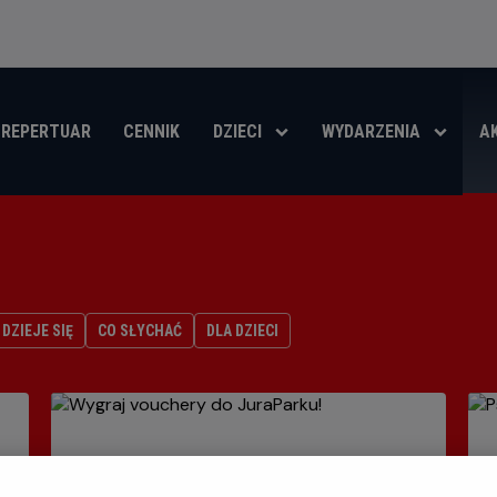
REPERTUAR
CENNIK
DZIECI
WYDARZENIA
A
DZIEJE SIĘ
CO SŁYCHAĆ
DLA DZIECI