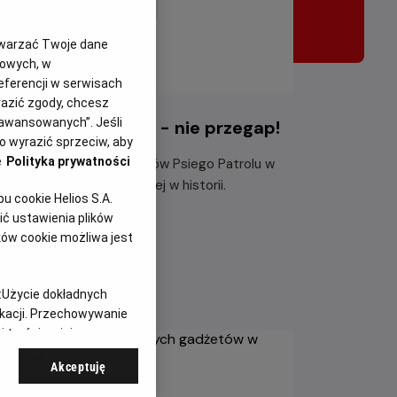
twarzać Twoje dane
gowych, w
eferencji w serwisach
yrazić zgody, chcesz
aawansowanych”. Jeśli
i Patrol i dinozaury - nie przegap!
 wyrazić sprzeciw, aby
e
Polityka prywatności
ącz do dzielnych bohaterów Psiego Patrolu w
największej misji ratunkowej w historii.
 cookie Helios S.A.
ć ustawienia plików
taj więcej
ków cookie możliwa jest
:
Użycie dokładnych
ikacji. Przechowywanie
 treści, opinie
Akceptuję