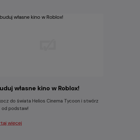
uduj własne kino w Roblox!
ocz do świata Helios Cinema Tycoon i stwórz
o od podstaw!
taj więcej