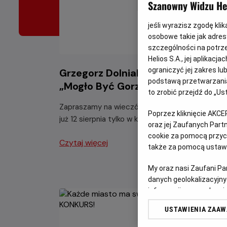
Szanowny Widzu Hel
jeśli wyrazisz zgodę kli
osobowe takie jak adresy
szczególności na potrz
Helios S.A., jej aplikac
ograniczyć jej zakres l
Grzegorz Dolniak z programem
podstawą przetwarzania
„Mogło Być Gorzej”
to zrobić przejdź do „
Zapraszamy na wieczór pełen świetnego humor
Poprzez kliknięcie AKCE
już 12 sierpnia tylko w kinach Helios.
oraz jej Zaufanych Par
cookie za pomocą przyci
Czytaj więcej
także za pomocą ustawi
My oraz nasi Zaufani P
danych geolokalizacyjny
informacji na urządzeniu
odbiorców i ulepszanie u
USTAWIENIA ZAA
Lista Zaufanych Partn