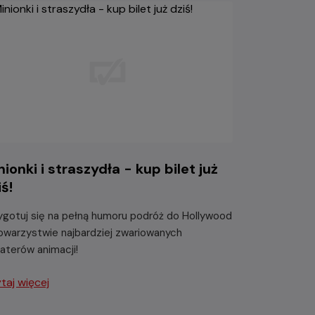
nionki i straszydła - kup bilet już
iś!
ygotuj się na pełną humoru podróż do Hollywood
owarzystwie najbardziej zwariowanych
aterów animacji!
taj więcej