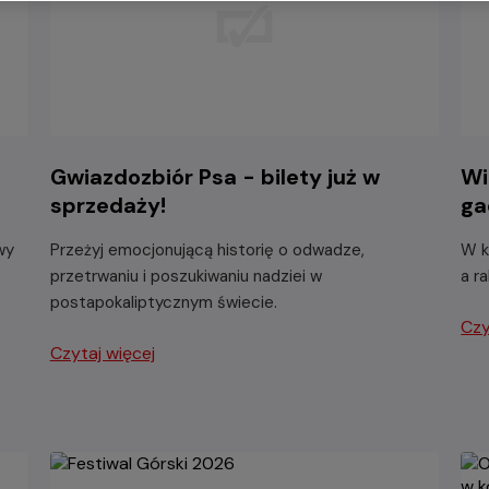
-
Gwiazdozbiór Psa - bilety już w
Wi
sprzedaży!
ga
wy
Przeżyj emocjonującą historię o odwadze,
W k
przetrwaniu i poszukiwaniu nadziei w
a r
postapokaliptycznym świecie.
Czy
Czytaj więcej