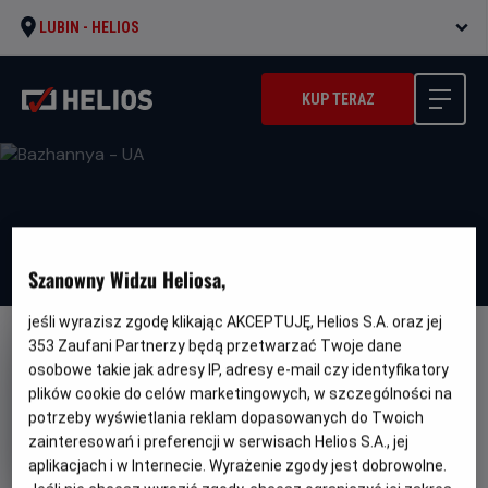
LUBIN -
HELIOS
KUP TERAZ
Szanowny Widzu Heliosa,
jeśli wyrazisz zgodę klikając AKCEPTUJĘ, Helios S.A. oraz jej
353
Zaufani Partnerzy będą przetwarzać Twoje dane
DUBBING
WERSJA JĘZYKOWA UA
osobowe takie jak adresy IP, adresy e-mail czy identyfikatory
Bazhannya - UA
plików cookie do celów marketingowych, w szczególności na
potrzeby wyświetlania reklam dopasowanych do Twoich
Oryginalny
Gatunek
Minima
Wish
Animowany / Przygodowy
Od
tytuł
wiek
zainteresowań i preferencji w serwisach Helios S.A., jej
6 lat
Czas
Kraj
95 min
USA (2023)
aplikacjach i w Internecie. Wyrażenie zgody jest dobrowolne.
trwania
i