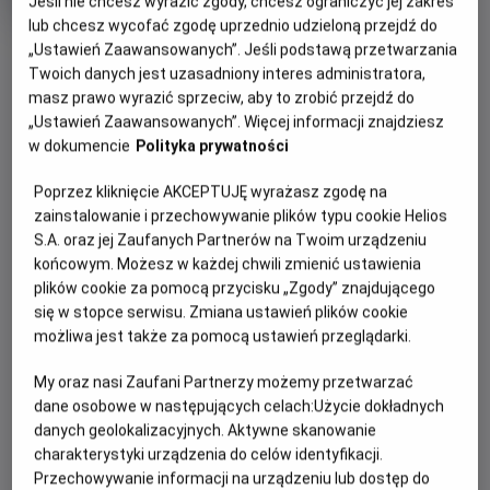
Jeśli nie chcesz wyrazić zgody, chcesz ograniczyć jej zakres
rok
lub chcesz wycofać zgodę uprzednio udzieloną przejdź do
produkcji
OBSERWUJ
„Ustawień Zaawansowanych”. Jeśli podstawą przetwarzania
Twoich danych jest uzasadniony interes administratora,
masz prawo wyrazić sprzeciw, aby to zrobić przejdź do
WIĘCEJ SZCZEGÓŁÓW
„Ustawień Zaawansowanych”. Więcej informacji znajdziesz
PREMIERA
w dokumencie
Polityka prywatności
24 listopada 2023
REŻYSERIA
SCENARIUSZ
OPIS FILMU
Poprzez kliknięcie AKCEPTUJĘ wyrażasz zgodę na
Кріс Бак
Кріс Бак
zainstalowanie i przechowywanie plików typu cookie Helios
OBSADA
Історія розповідає про кмітливу дівчину-ідеалістку, яка
S.A. oraz jej Zaufanych Partnerów na Twoim urządzeniu
загадує настільки сильне бажання, що на нього
Кріс Пайн, Алан Тудик, Аріана Дебос
końcowym. Możesz w każdej chwili zmienić ustawienia
plików cookie za pomocą przycisku „Zgody” znajdującego
відгукується космічна сила - маленька кулька безмежної
się w stopce serwisu. Zmiana ustawień plików cookie
енергії. Щоб врятувати свій народ, вони протистоять
możliwa jest także za pomocą ustawień przeglądarki.
лихому королю. Адже коли воля однієї сміливої людини
поєднується з магією, можуть відбуватися дивовижні речі...
My oraz nasi Zaufani Partnerzy możemy przetwarzać
dane osobowe w następujących celach:
Użycie dokładnych
danych geolokalizacyjnych. Aktywne skanowanie
charakterystyki urządzenia do celów identyfikacji.
Przechowywanie informacji na urządzeniu lub dostęp do