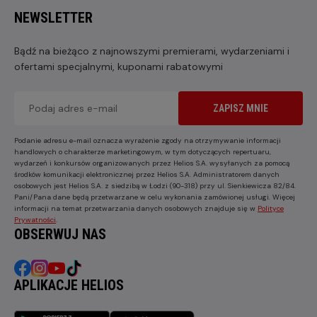
NEWSLETTER
Bądź na bieżąco z najnowszymi premierami, wydarzeniami i
ofertami specjalnymi, kuponami rabatowymi
ZAPISZ MNIE
Podanie adresu e-mail oznacza wyrażenie zgody na otrzymywanie informacji
handlowych o charakterze marketingowym, w tym dotyczących repertuaru,
wydarzeń i konkursów organizowanych przez Helios S.A. wysyłanych za pomocą
środków komunikacji elektronicznej przez Helios S.A. Administratorem danych
osobowych jest Helios S.A. z siedzibą w Łodzi (90-318) przy ul. Sienkiewicza 82/84.
Pani/Pana dane będą przetwarzane w celu wykonania zamówionej usługi. Więcej
informacji na temat przetwarzania danych osobowych znajduje się w
Polityce
Prywatności
.
OBSERWUJ NAS
APLIKACJE HELIOS