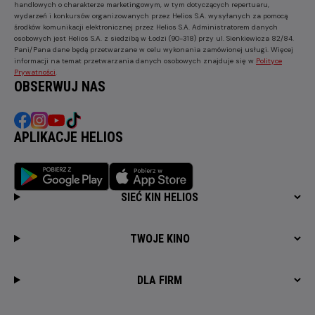
handlowych o charakterze marketingowym, w tym dotyczących repertuaru,
wydarzeń i konkursów organizowanych przez Helios S.A. wysyłanych za pomocą
środków komunikacji elektronicznej przez Helios S.A. Administratorem danych
osobowych jest Helios S.A. z siedzibą w Łodzi (90-318) przy ul. Sienkiewicza 82/84.
Pani/Pana dane będą przetwarzane w celu wykonania zamówionej usługi. Więcej
informacji na temat przetwarzania danych osobowych znajduje się w
Polityce
Prywatności
.
OBSERWUJ NAS
APLIKACJE HELIOS
SIEĆ KIN HELIOS
TWOJE KINO
DLA FIRM