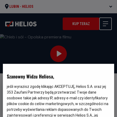
LUBIN -
HELIOS
KUP TERAZ
Szanowny Widzu Heliosa,
FILM POLSKI
jeśli wyrazisz zgodę klikając AKCEPTUJĘ, Helios S.A. oraz jej
353
Zaufani Partnerzy będą przetwarzać Twoje dane
Chleb i sól - Opolska premiera
osobowe takie jak adresy IP, adresy e-mail czy identyfikatory
filmu
plików cookie do celów marketingowych, w szczególności na
Gatunek
Minimalny
Dramat
Od 15 lat
potrzeby wyświetlania reklam dopasowanych do Twoich
Czas
Kraj
wiek
110 min
Polska (2022)
zainteresowań i preferencji w serwisach Helios S.A., jej