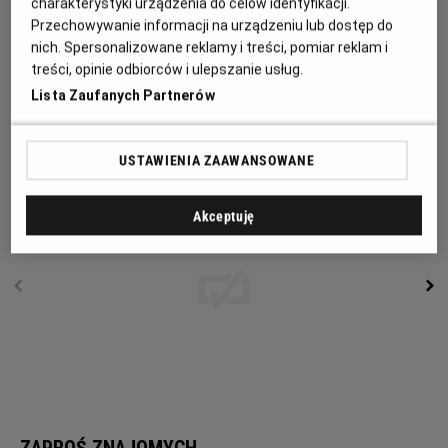
charakterystyki urządzenia do celów identyfikacji.
wystarczy, aby poznał centralny punkt spotkań lokalnej
Przechowywanie informacji na urządzeniu lub dostęp do
młodzieży jakim jest nowo powstały bar z kebabem.
nich. Spersonalizowane reklamy i treści, pomiar reklam i
Chłopaki z osiedla dobrze żyją z obcokrajowcami, ale są
treści, opinie odbiorców i ulepszanie usług.
drobne wyjątki. Z czasem konflikt zaostrza się. Spirala
Lista Zaufanych Partnerów
strachu i zagrożenia zaczyna się nakręcać, a Tymek
znajdzie się w samym jej centrum.
USTAWIENIA ZAAWANSOWANE
Akceptuję
ZAPROŚ ZNAJOMYCH