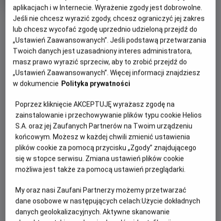
trwania
i
aplikacjach i w Internecie. Wyrażenie zgody jest dobrowolne.
rok
produkcji
Jeśli nie chcesz wyrazić zgody, chcesz ograniczyć jej zakres
OBSERWUJ
lub chcesz wycofać zgodę uprzednio udzieloną przejdź do
„Ustawień Zaawansowanych”. Jeśli podstawą przetwarzania
Twoich danych jest uzasadniony interes administratora,
WIĘCEJ SZCZEGÓŁÓW
PREMIERA
masz prawo wyrazić sprzeciw, aby to zrobić przejdź do
27 stycznia 2023
„Ustawień Zaawansowanych”. Więcej informacji znajdziesz
REŻYSERIA
SCENARIUSZ
OPIS FILMU
w dokumencie
Polityka prywatności
Damian Kocur
Damian Kocur
Poprzez kliknięcie AKCEPTUJĘ wyrażasz zgodę na
OBSADA
Upalne lato, leniwie płynący czas, hip-hopowy freestyle,
zainstalowanie i przechowywanie plików typu cookie Helios
chłopaki z tatuażami i zalotne dziewczyny, z którymi lepiej
Tymoteusz Bies, Jacek Bies, Dawid Piejko
S.A. oraz jej Zaufanych Partnerów na Twoim urządzeniu
nie zadzierać. Tak właśnie wygląda miejsce z czasów
końcowym. Możesz w każdej chwili zmienić ustawienia
młodości, do którego wraca Tymek – student
plików cookie za pomocą przycisku „Zgody” znajdującego
warszawskiej Akademii Muzycznej przygotowujący się do
się w stopce serwisu. Zmiana ustawień plików cookie
rozpoczęcia światowej kariery jako pianista. Jest tu też
możliwa jest także za pomocą ustawień przeglądarki.
jego matka oraz brat Jacek i koledzy z dawnych dni
przesiadujący na osiedlu. Tymek pojawia się tu jednak tylko
My oraz nasi Zaufani Partnerzy możemy przetwarzać
dane osobowe w następujących celach:
Użycie dokładnych
na chwilę – po wakacjach rusza na zachód Europy, gdzie
danych geolokalizacyjnych. Aktywne skanowanie
otrzymał stypendium. Ta krótka wizyta w zupełności