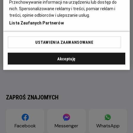
Przechowywanie informacji na urządzeniu lub dostęp do
realizacji bezprecedensowego planu.
nich. Spersonalizowane reklamy i treści, pomiar reklam i
treści, opinie odbiorców i ulepszanie usług.
Lista Zaufanych Partnerów
USTAWIENIA ZAAWANSOWANE
Akceptuję
ZAPROŚ ZNAJOMYCH
Facebook
Messenger
WhatsApp