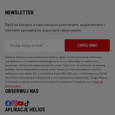
NEWSLETTER
Bądź na bieżąco z najnowszymi premierami, wydarzeniami i
ofertami specjalnymi, kuponami rabatowymi
ZAPISZ MNIE
Podanie adresu e-mail oznacza wyrażenie zgody na otrzymywanie informacji
handlowych o charakterze marketingowym, w tym dotyczących repertuaru,
wydarzeń i konkursów organizowanych przez Helios S.A. wysyłanych za pomocą
środków komunikacji elektronicznej przez Helios S.A. Administratorem danych
osobowych jest Helios S.A. z siedzibą w Łodzi (90-318) przy ul. Sienkiewicza 82/84.
Pani/Pana dane będą przetwarzane w celu wykonania zamówionej usługi. Więcej
informacji na temat przetwarzania danych osobowych znajduje się w
Polityce
Prywatności
.
OBSERWUJ NAS
APLIKACJE HELIOS