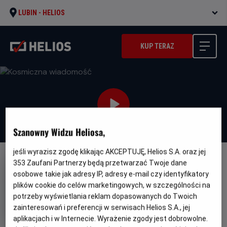
LUBIN -
HELIOS
KUP TERAZ
Szanowny Widzu Heliosa,
jeśli wyrazisz zgodę klikając AKCEPTUJĘ, Helios S.A. oraz jej
353
Zaufani Partnerzy będą przetwarzać Twoje dane
DUBBING
osobowe takie jak adresy IP, adresy e-mail czy identyfikatory
Kosmiczna wiadomość
plików cookie do celów marketingowych, w szczególności na
Gatunek
Minimalny
potrzeby wyświetlania reklam dopasowanych do Twoich
Fantasy / Przygodowy / Familijny
Od 8
wiek
lat
zainteresowań i preferencji w serwisach Helios S.A., jej
Czas
Kraj
103 min
Niemcy
aplikacjach i w Internecie. Wyrażenie zgody jest dobrowolne.
trwania
i