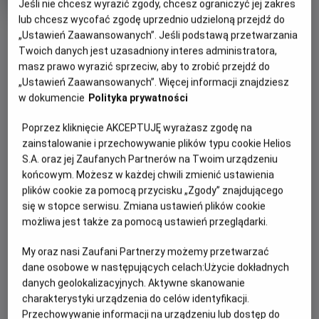
Jeśli nie chcesz wyrazić zgody, chcesz ograniczyć jej zakres
rok
lub chcesz wycofać zgodę uprzednio udzieloną przejdź do
produkcji
OBSERWUJ
„Ustawień Zaawansowanych”. Jeśli podstawą przetwarzania
Twoich danych jest uzasadniony interes administratora,
masz prawo wyrazić sprzeciw, aby to zrobić przejdź do
WIĘCEJ SZCZEGÓŁÓW
PREMIERA
„Ustawień Zaawansowanych”. Więcej informacji znajdziesz
w dokumencie
Polityka prywatności
13 grudnia 2024
REŻYSERIA
SCENARIUSZ
OPIS FILMU
Poprzez kliknięcie AKCEPTUJĘ wyrażasz zgodę na
Felix Binder
Marc Meyer
zainstalowanie i przechowywanie plików typu cookie Helios
OBSADA
11 letni przyjaciele, Annabelle i Dino, są przekonani, że
S.A. oraz jej Zaufanych Partnerów na Twoim urządzeniu
otrzymali sygnały z kosmosu. Nikt im jednak nie wierzy.
Ava-Elizabeth Awe, Felix Nolle, Ronald Zehrfeld
końcowym. Możesz w każdej chwili zmienić ustawienia
Podczas wizyty w porcie kosmicznym ESA chowają się w
plików cookie za pomocą przycisku „Zgody” znajdującego
jednej z rakiet, która zostaje wysłana w przestrzeń
się w stopce serwisu. Zmiana ustawień plików cookie
możliwa jest także za pomocą ustawień przeglądarki.
kosmiczną. Rozpoczynają swoją misję, której celem jest
znalezienie kosmitów. To będzie zapierająca dech w
My oraz nasi Zaufani Partnerzy możemy przetwarzać
piersiach przygoda...
dane osobowe w następujących celach:
Użycie dokładnych
danych geolokalizacyjnych. Aktywne skanowanie
charakterystyki urządzenia do celów identyfikacji.
Przechowywanie informacji na urządzeniu lub dostęp do