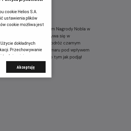
 cookie Helios S.A.
ć ustawienia plików
ków cookie możliwa jest
Hanns Zischler), laureatem Nagrody Nobla w
torką i pisarką. Akcja rozgrywa się w
ą w trudną, pełną emocji podróż czarnym
:
Użycie dokładnych
ntrolą amerykańską do Weimaru pod wpływem
ikacji. Przechowywanie
 treści, opinie
ca do swojej ojczyzny, po tym jak podjął
onych.
Akceptuję