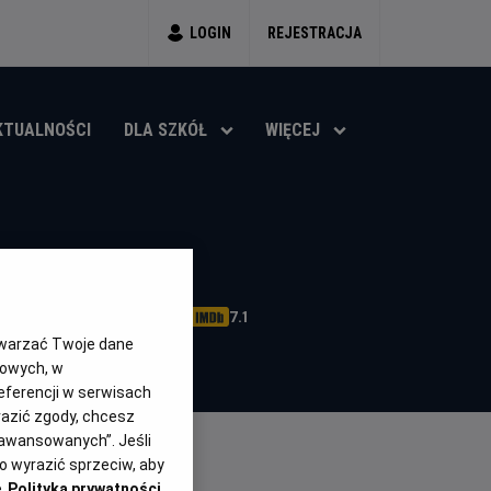
LOGIN
REJESTRACJA
KTUALNOŚCI
DLA SZKÓŁ
WIĘCEJ
cja, Włochy, Polska (2026)
7.1
OCENA HELIOS
twarzać Twoje dane
gowych, w
eferencji w serwisach
yrazić zgody, chcesz
aawansowanych”. Jeśli
 wyrazić sprzeciw, aby
e
Polityka prywatności