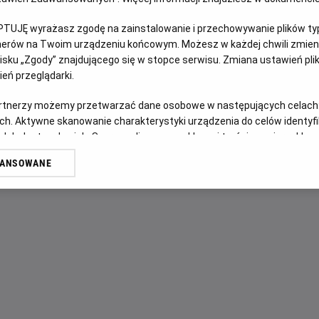
PTUJĘ wyrażasz zgodę na zainstalowanie i przechowywanie plików typu
OPIS FILMU
tnerów na Twoim urządzeniu końcowym. Możesz w każdej chwili zmieni
sku „Zgody” znajdującego się w stopce serwisu. Zmiana ustawień pli
„Ojczyzna" opowiada o relacji między Thomasem Mannem (
eń przeglądarki.
dziedzinie literatury, a jego córką Eriką (Sandra Hüller) – ak
szczytowym okresie zimnej wojny. Ojciec i córka wyruszaj
artnerzy możemy przetwarzać dane osobowe w następujących celach
Buickiem przez zrujnowane Niemcy – z Frankfurtu pod ko
ch. Aktywne skanowanie charakterystyki urządzenia do celów identyf
 lub dostęp do nich. Spersonalizowane reklamy i treści, pomiar reklam i
sowieckim. Po raz pierwszy od zakończenia wojny Mann wra
sług.
wcześniej trudną decyzję o emigracji do Stanów Zjednocz
WANSOWANE
erów