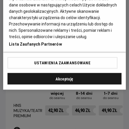
dane osobowe w następujących celach:
Użycie dokładnych
fragmenty występów będzie można zobaczyć także
danych geolokalizacyjnych. Aktywne skanowanie
podczas projekcji.
charakterystyki urządzenia do celów identyfikacji.
Przygotuj się ponad 100 minut doskonałej
Przechowywanie informacji na urządzeniu lub dostęp do
zabawy!
Tylko w kinach Helios.
nich. Spersonalizowane reklamy i treści, pomiar reklam i
treści, opinie odbiorców i ulepszanie usług.
Czas trwania: 105 minut
Lista Zaufanych Partnerów
CENNIK
USTAWIENIA ZAAWANSOWANE
Akceptuję
15 dni i
więcej
8-14 dni
1-7 dni
do seansu
do seansu
do seansu
HNS
42,90 ZŁ
46,90 ZŁ
49,90 ZŁ
MUZYKA/TEATR
PREMIUM