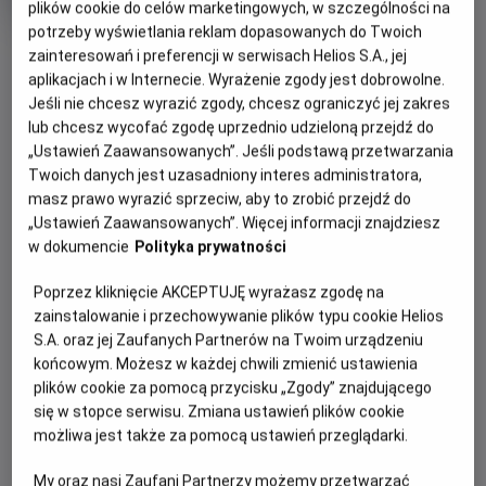
plików cookie do celów marketingowych, w szczególności na
Oryginalny
Gatunek
Abelard Giza "Wentyl" STAND UP
Stand-
tytuł
Minimalny
up
Od 15 lat
potrzeby wyświetlania reklam dopasowanych do Twoich
OBSERWUJ
Czas
wiek
115 min
zainteresowań i preferencji w serwisach Helios S.A., jej
trwania
aplikacjach i w Internecie. Wyrażenie zgody jest dobrowolne.
Jeśli nie chcesz wyrazić zgody, chcesz ograniczyć jej zakres
WIĘCEJ SZCZEGÓŁÓW
REŻYSERIA
SCENARIUSZ
lub chcesz wycofać zgodę uprzednio udzieloną przejdź do
OPIS WYDARZENIA
„Ustawień Zaawansowanych”. Jeśli podstawą przetwarzania
Sebastian Filipkowski
Abelard Giza
Twoich danych jest uzasadniony interes administratora,
OBSADA
masz prawo wyrazić sprzeciw, aby to zrobić przejdź do
WENTYL to siódmy solowy program stand-upowy
Abelard Giza, Janusz Pietruszka, Kuba Śliwka
„Ustawień Zaawansowanych”. Więcej informacji znajdziesz
Abelarda Gizy. Występy na żywo odbywały się od sierpnia
w dokumencie
Polityka prywatności
2024 roku do maja 2026 roku. Dziesięć lat po wydaniu
swojego pierwszego programu „Proteus Vulgaris”,
Poprzez kliknięcie AKCEPTUJĘ wyrażasz zgodę na
zarejestrowanego w warszawskiej Harendzie, Abelard
zainstalowanie i przechowywanie plików typu cookie Helios
postanowił wrócić na scenę kameralnego, klimatycznego
S.A. oraz jej Zaufanych Partnerów na Twoim urządzeniu
miejsca. Wybór padł na legendarny KIJ w Łodzi.
końcowym. Możesz w każdej chwili zmienić ustawienia
plików cookie za pomocą przycisku „Zgody” znajdującego
Nagranie programu odbyło się w pierwszej lokalizacji tego
się w stopce serwisu. Zmiana ustawień plików cookie
klubu. Podobnie jak podczas dwóch poprzednich tras,
możliwa jest także za pomocą ustawień przeglądarki.
również tym razem Abelardowi towarzyszyli znakomici
komicy – Kuba Śliwka i Janusz Pietruszka, których
My oraz nasi Zaufani Partnerzy możemy przetwarzać