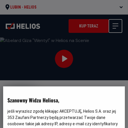
LUBIN -
HELIOS
KUP TERAZ
Szanowny Widzu Heliosa,
jeśli wyrazisz zgodę klikając AKCEPTUJĘ, Helios S.A. oraz jej
Abelard Giza "Wentyl" w Helios
353
Zaufani Partnerzy będą przetwarzać Twoje dane
na Scenie
osobowe takie jak adresy IP, adresy e-mail czy identyfikatory