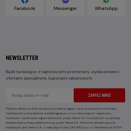
Facebook
Messenger
WhatsApp
NEWSLETTER
Bądź na bieżąco z najnowszymi premierami, wydarzeniami i
ofertami specjalnymi, kuponami rabatowymi
ZAPISZ MNIE
Podanie adresu e-mail oznacza wyrażenie zgody na otrzymywanie informacji
handlowych o charakterze marketingowym, w tym dotyczących repertuaru,
wydarzeń i konkursów organizowanych przez Helios S.A. wysyłanych za pomocą
środków komunikacji elektronicznej przez Helios S.A. Administratorem danych
osobowych jest Helios S.A. z siedzibą w Łodzi (90-318) przy ul. Sienkiewicza 82/84.