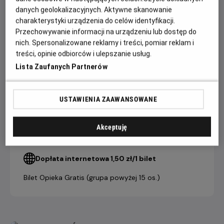
nawzajem. Ta niezwykła podróż stanie się dla nich drogą ku
danych geolokalizacyjnych. Aktywne skanowanie
wolności, miłości i nowemu początkowi.
charakterystyki urządzenia do celów identyfikacji.
Przechowywanie informacji na urządzeniu lub dostęp do
nich. Spersonalizowane reklamy i treści, pomiar reklam i
CENNIK
treści, opinie odbiorców i ulepszanie usług.
Lista Zaufanych Partnerów
bilet
grupowy
USTAWIENIA ZAAWANSOWANE
bilet
(powyżej 15
indywidualny
osób)
Akceptuję
21,90 ZŁ
19,90 ZŁ
Salon Kultury Helios
Dopłata internetowa 1,50 zł/1 bilet
Bilet Opieka Gratis (grupa powyżej 15 os.)