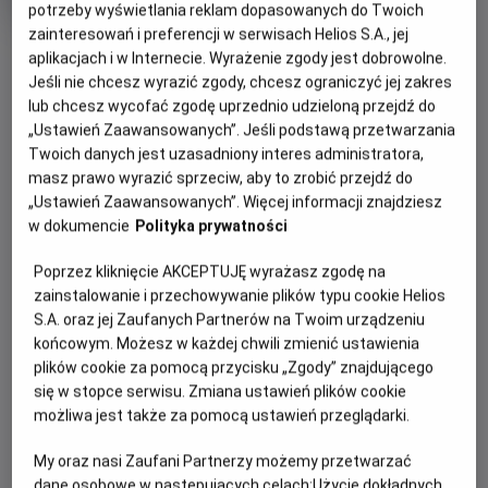
potrzeby wyświetlania reklam dopasowanych do Twoich
Oryginalny
Gatunek
Minimalny
The Salt Path
Dramat
Od 15 lat
tytuł
Czas
wiek
146 min
zainteresowań i preferencji w serwisach Helios S.A., jej
OBSERWUJ
trwania
6.7
aplikacjach i w Internecie. Wyrażenie zgody jest dobrowolne.
OCENA HELIOS
Jeśli nie chcesz wyrazić zgody, chcesz ograniczyć jej zakres
lub chcesz wycofać zgodę uprzednio udzieloną przejdź do
WIĘCEJ SZCZEGÓŁÓW
REŻYSERIA
SCENARIUSZ
„Ustawień Zaawansowanych”. Jeśli podstawą przetwarzania
OPIS WYDARZENIA
Twoich danych jest uzasadniony interes administratora,
Marianne Elliott
Rebecca Lenkiewicz, Raynor
masz prawo wyrazić sprzeciw, aby to zrobić przejdź do
Winn
„Ustawień Zaawansowanych”. Więcej informacji znajdziesz
OBSADA
Raynor (Gillian Anderson) i Moth (Jason Isaacs),
w dokumencie
Polityka prywatności
małżeństwo z wieloletnim stażem, w jednej chwili tracą
Jason Isaacs, Gillian Anderson, Denis Lill
niemal wszystko – dom, bezpieczeństwo, dotychczasowe
Poprzez kliknięcie AKCEPTUJĘ wyrażasz zgodę na
życie. Zamiast się poddać, robią coś, co dla wielu byłoby
zainstalowanie i przechowywanie plików typu cookie Helios
szaleństwem: wyruszają w pieszą wędrówkę – ponad
S.A. oraz jej Zaufanych Partnerów na Twoim urządzeniu
tysiąc kilometrów wzdłuż dzikiego, angielskiego wybrzeża.
końcowym. Możesz w każdej chwili zmienić ustawienia
Z pustym kontem bankowym, namiotem i garścią
plików cookie za pomocą przycisku „Zgody” znajdującego
najpotrzebniejszych rzeczy idą przed siebie, krok za
się w stopce serwisu. Zmiana ustawień plików cookie
krokiem, szukając ukojenia w wietrze, ciszy i otaczającej ich
możliwa jest także za pomocą ustawień przeglądarki.
przyrodzie. Wkrótce odkryją, że mimo przeszkód, które los
My oraz nasi Zaufani Partnerzy możemy przetwarzać
rzucił im pod nogi, wciąż mają najważniejsze – siebie
dane osobowe w następujących celach:
Użycie dokładnych