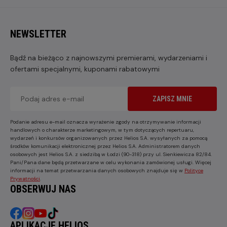
NEWSLETTER
Bądź na bieżąco z najnowszymi premierami, wydarzeniami i
ofertami specjalnymi, kuponami rabatowymi
ZAPISZ MNIE
Podanie adresu e-mail oznacza wyrażenie zgody na otrzymywanie informacji
handlowych o charakterze marketingowym, w tym dotyczących repertuaru,
wydarzeń i konkursów organizowanych przez Helios S.A. wysyłanych za pomocą
środków komunikacji elektronicznej przez Helios S.A. Administratorem danych
osobowych jest Helios S.A. z siedzibą w Łodzi (90-318) przy ul. Sienkiewicza 82/84.
Pani/Pana dane będą przetwarzane w celu wykonania zamówionej usługi. Więcej
informacji na temat przetwarzania danych osobowych znajduje się w
Polityce
Prywatności
.
OBSERWUJ NAS
APLIKACJE HELIOS