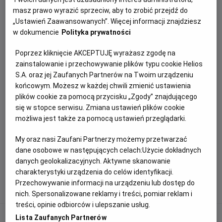
filmu
Supergirl
zostało zakończone.
masz prawo wyrazić sprzeciw, aby to zrobić przejdź do
„Ustawień Zaawansowanych”. Więcej informacji znajdziesz
Dziękujemy za inspirujące historie i udział w zabawie.
w dokumencie
Polityka prywatności
Zgodnie z regulaminem konkursu zwycięzca zostanie
wyłoniony przez Komisję Konkursową i poinformowany
Poprzez kliknięcie AKCEPTUJĘ wyrażasz zgodę na
o wygranej w wiadomości prywatnej na Instagramie.
zainstalowanie i przechowywanie plików typu cookie Helios
S.A. oraz jej Zaufanych Partnerów na Twoim urządzeniu
Zapraszamy do śledzenia naszych kolejnych
końcowym. Możesz w każdej chwili zmienić ustawienia
konkursów i wydarzeń.
plików cookie za pomocą przycisku „Zgody” znajdującego
się w stopce serwisu. Zmiana ustawień plików cookie
możliwa jest także za pomocą ustawień przeglądarki.
ZAŁĄCZNIKI
My oraz nasi Zaufani Partnerzy możemy przetwarzać
dane osobowe w następujących celach:
Użycie dokładnych
Regulamin konkursu „NIE KAŻDA SUPERGIRL NOSI
danych geolokalizacyjnych. Aktywne skanowanie
PELERYNĘ”
Format
PDF
, rozmiar pliku 1.68Kb
charakterystyki urządzenia do celów identyfikacji.
Przechowywanie informacji na urządzeniu lub dostęp do
nich. Spersonalizowane reklamy i treści, pomiar reklam i
treści, opinie odbiorców i ulepszanie usług.
Lista Zaufanych Partnerów