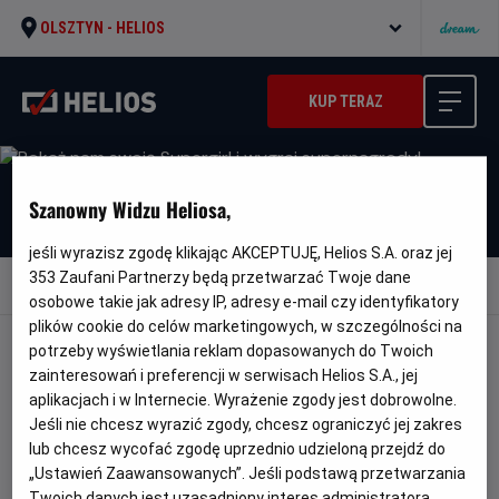
OLSZTYN -
HELIOS
KUP TERAZ
Szanowny Widzu Heliosa,
jeśli wyrazisz zgodę klikając AKCEPTUJĘ, Helios S.A. oraz jej
353
Zaufani Partnerzy będą przetwarzać Twoje dane
Wróć do aktualności
osobowe takie jak adresy IP, adresy e-mail czy identyfikatory
plików cookie do celów marketingowych, w szczególności na
potrzeby wyświetlania reklam dopasowanych do Twoich
POKAŻ NAM SWOJĄ SUPERGIRL I
zainteresowań i preferencji w serwisach Helios S.A., jej
WYGRAJ SUPERNAGRODY!
aplikacjach i w Internecie. Wyrażenie zgody jest dobrowolne.
Jeśli nie chcesz wyrazić zgody, chcesz ograniczyć jej zakres
lub chcesz wycofać zgodę uprzednio udzieloną przejdź do
„Ustawień Zaawansowanych”. Jeśli podstawą przetwarzania
Przyjmowanie zgłoszeń do konkursu z okazji premiery
Twoich danych jest uzasadniony interes administratora,