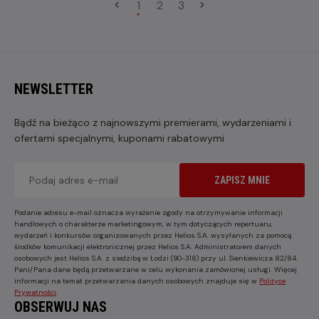
1
2
3
NEWSLETTER
Bądź na bieżąco z najnowszymi premierami, wydarzeniami i
ofertami specjalnymi, kuponami rabatowymi
ZAPISZ MNIE
Podanie adresu e-mail oznacza wyrażenie zgody na otrzymywanie informacji
handlowych o charakterze marketingowym, w tym dotyczących repertuaru,
wydarzeń i konkursów organizowanych przez Helios S.A. wysyłanych za pomocą
środków komunikacji elektronicznej przez Helios S.A. Administratorem danych
osobowych jest Helios S.A. z siedzibą w Łodzi (90-318) przy ul. Sienkiewicza 82/84.
Pani/Pana dane będą przetwarzane w celu wykonania zamówionej usługi. Więcej
informacji na temat przetwarzania danych osobowych znajduje się w
Polityce
Prywatności
.
OBSERWUJ NAS