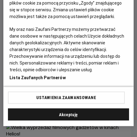
plików cookie za pomocą przycisku „Zgody” znajdującego
się w stopce serwisu. Zmiana ustawień plików cookie
możliwa jest także za pomocą ustawień przeglądarki.
My oraz nasi Zaufani Partnerzy możemy przetwarzać
dane osobowe w następujących celach:
Użycie dokładnych
danych geolokalizacyjnych. Aktywne skanowanie
charakterystyki urządzenia do celów identyfikacji.
Przechowywanie informacji na urządzeniu lub dostęp do
nich. Spersonalizowane reklamy i treści, pomiar reklam i
Gwiazdozbiór Psa - bilety już w
treści, opinie odbiorców i ulepszanie usług.
sprzedaży!
Lista Zaufanych Partnerów
Przeżyj emocjonującą historię o odwadze, przetrwaniu i
poszukiwaniu nadziei w postapokaliptycznym świecie.
USTAWIENIA ZAAWANSOWANE
Czytaj więcej
Akceptuję