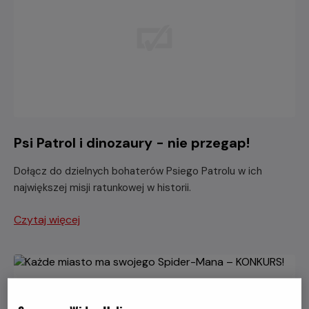
Psi Patrol i dinozaury - nie przegap!
Dołącz do dzielnych bohaterów Psiego Patrolu w ich
największej misji ratunkowej w historii.
Czytaj więcej