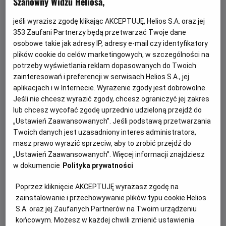
Szanowny Widzu Heliosa,
jeśli wyrazisz zgodę klikając AKCEPTUJĘ, Helios S.A. oraz jej
353
Zaufani Partnerzy będą przetwarzać Twoje dane
osobowe takie jak adresy IP, adresy e-mail czy identyfikatory
plików cookie do celów marketingowych, w szczególności na
potrzeby wyświetlania reklam dopasowanych do Twoich
zainteresowań i preferencji w serwisach Helios S.A., jej
aplikacjach i w Internecie. Wyrażenie zgody jest dobrowolne.
Każde miasto ma swojego Spider-Mana –
Jeśli nie chcesz wyrazić zgody, chcesz ograniczyć jej zakres
KONKURS!
lub chcesz wycofać zgodę uprzednio udzieloną przejdź do
„Ustawień Zaawansowanych”. Jeśli podstawą przetwarzania
Z okazji premiery filmu „Spider-Man: Całkiem nowy dzień”
Twoich danych jest uzasadniony interes administratora,
chcemy udowodnić, że każdy z nas może zostać Spider-
masz prawo wyrazić sprzeciw, aby to zrobić przejdź do
Manem w swoim otoczeniu.
„Ustawień Zaawansowanych”. Więcej informacji znajdziesz
w dokumencie
Polityka prywatności
Czytaj więcej
Poprzez kliknięcie AKCEPTUJĘ wyrażasz zgodę na
zainstalowanie i przechowywanie plików typu cookie Helios
S.A. oraz jej Zaufanych Partnerów na Twoim urządzeniu
końcowym. Możesz w każdej chwili zmienić ustawienia