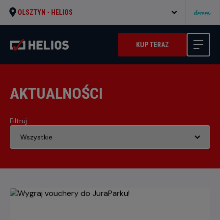
OLSZTYN -
HELIOS
KUP TERAZ
AKTUALNOŚCI
Filtruj