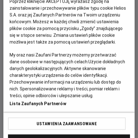
Poprzez kliknięcie AKCEPTUJĘ wyrażasz zgodę na
1 sierpnia – „Lśnienie”
zainstalowanie i przechowywanie plików typu cookie Helios
8 sierpnia – „
Łowca androidów
”
S.A. oraz jej Zaufanych Partnerów na Twoim urządzeniu
15 sierpnia – „Bodyguard”
końcowym. Możesz w każdej chwili zmienić ustawienia
22 sierpnia – „Skazani na Shawshank”
plików cookie za pomocą przycisku „Zgody” znajdującego
się w stopce serwisu. Zmiana ustawień plików cookie
Romantyczna klasyka, widowiskowe kino sztuk walki,
możliwa jest także za pomocą ustawień przeglądarki.
mistrzowski horror, przełomowe science fiction,
My oraz nasi Zaufani Partnerzy możemy przetwarzać
niezapomniany melodramat i jeden z najwyżej
dane osobowe w następujących celach:
Użycie dokładnych
ocenianych filmów wszech czasów – każdy z tych
danych geolokalizacyjnych. Aktywne skanowanie
tytułów na trwałe wpłynął na rozwój kina i zdobył
charakterystyki urządzenia do celów identyfikacji.
status legendy.
Przechowywanie informacji na urządzeniu lub dostęp do
nich. Spersonalizowane reklamy i treści, pomiar reklam i
Nie przegap okazji, by zobaczyć te wyjątkowe
treści, opinie odbiorców i ulepszanie usług.
produkcje tak, jak zostały stworzone do oglądania – na
Lista Zaufanych Partnerów
dużym ekranie, z doskonałym obrazem i dźwiękiem.
Spędź wakacyjne wieczory z największymi filmowymi
klasykami w ramach cyklu
Helios RePlay: Legendy
USTAWIENIA ZAAWANSOWANE
Warner Bros.