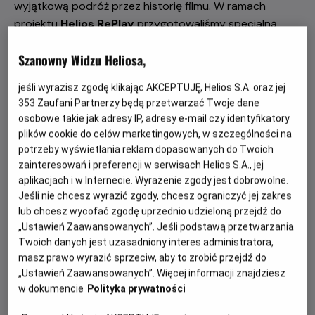
wyjątkową podróż przez historię filmu. W ramach
projektu
Helios RePlay
przygotowaliśmy specjalną
wakacyjną odsłonę pod hasłem
„Legendy Warner
Szanowny Widzu Heliosa,
Bros.”
.
W lipcu i sierpniu na ekranach kin Helios zagości
sześć ponadczasowych produkcji, które na stałe
jeśli wyrazisz zgodę klikając AKCEPTUJĘ, Helios S.A. oraz jej
zapisały się w historii światowej kinematografii.
353
Zaufani Partnerzy będą przetwarzać Twoje dane
osobowe takie jak adresy IP, adresy e-mail czy identyfikatory
To niepowtarzalna okazja, by ponownie przeżyć emocje
plików cookie do celów marketingowych, w szczególności na
towarzyszące kultowym seansom lub odkryć je po raz
potrzeby wyświetlania reklam dopasowanych do Twoich
pierwszy w najlepszym możliwym wydaniu – na wielkim
zainteresowań i preferencji w serwisach Helios S.A., jej
kinowym ekranie. Co więcej, część prezentowanych
aplikacjach i w Internecie. Wyrażenie zgody jest dobrowolne.
tytułów nigdy wcześniej nie była szeroko dostępna w
Jeśli nie chcesz wyrazić zgody, chcesz ograniczyć jej zakres
polskich kinach, dlatego dla wielu widzów będzie to
lub chcesz wycofać zgodę uprzednio udzieloną przejdź do
„Ustawień Zaawansowanych”. Jeśli podstawą przetwarzania
pierwsza szansa, aby zobaczyć je właśnie w kinie. W
Twoich danych jest uzasadniony interes administratora,
repertuarze wakacyjnego cyklu „Legendy Warner Bros.”
masz prawo wyrazić sprzeciw, aby to zrobić przejdź do
znalazły się:
„Ustawień Zaawansowanych”. Więcej informacji znajdziesz
w dokumencie
Polityka prywatności
18 lipca – „Casablanca”
25 lipca – „Wejście smoka”