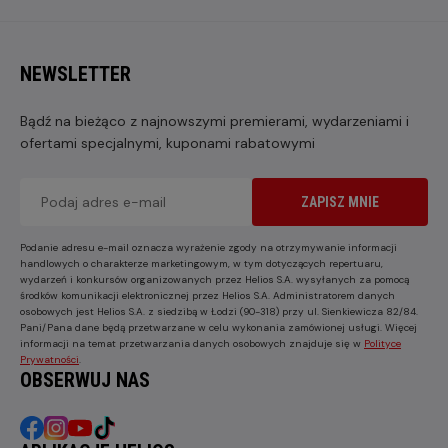
NEWSLETTER
Bądź na bieżąco z najnowszymi premierami, wydarzeniami i
ofertami specjalnymi, kuponami rabatowymi
ZAPISZ MNIE
Podanie adresu e-mail oznacza wyrażenie zgody na otrzymywanie informacji
handlowych o charakterze marketingowym, w tym dotyczących repertuaru,
wydarzeń i konkursów organizowanych przez Helios S.A. wysyłanych za pomocą
środków komunikacji elektronicznej przez Helios S.A. Administratorem danych
osobowych jest Helios S.A. z siedzibą w Łodzi (90-318) przy ul. Sienkiewicza 82/84.
Pani/Pana dane będą przetwarzane w celu wykonania zamówionej usługi. Więcej
informacji na temat przetwarzania danych osobowych znajduje się w
Polityce
Prywatności
.
OBSERWUJ NAS