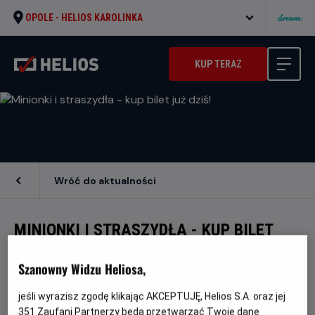
OPOLE -
HELIOS KAROLINKA
KUP TERAZ
Wróć do aktualności
MINIONKI I STRASZYDŁA - KUP BILET
JUŻ DZIŚ!
Szanowny Widzu Heliosa,
jeśli wyrazisz zgodę klikając AKCEPTUJĘ, Helios S.A. oraz jej
Przygotuj się na pełną humoru podróż do
351
Zaufani Partnerzy będą przetwarzać Twoje dane