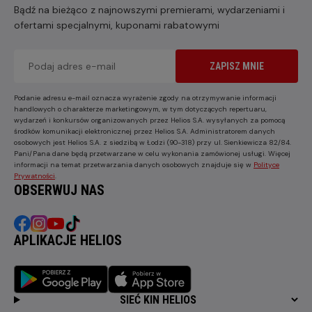
Bądź na bieżąco z najnowszymi premierami, wydarzeniami i
ofertami specjalnymi, kuponami rabatowymi
ZAPISZ MNIE
Podanie adresu e-mail oznacza wyrażenie zgody na otrzymywanie informacji
handlowych o charakterze marketingowym, w tym dotyczących repertuaru,
wydarzeń i konkursów organizowanych przez Helios S.A. wysyłanych za pomocą
środków komunikacji elektronicznej przez Helios S.A. Administratorem danych
osobowych jest Helios S.A. z siedzibą w Łodzi (90-318) przy ul. Sienkiewicza 82/84.
Pani/Pana dane będą przetwarzane w celu wykonania zamówionej usługi. Więcej
informacji na temat przetwarzania danych osobowych znajduje się w
Polityce
Prywatności
.
OBSERWUJ NAS
APLIKACJE HELIOS
SIEĆ KIN HELIOS