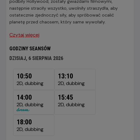
podbiły Hollywood, zostały gwiazdami filmowymi,
następnie straciły wszystko, uwolniły straszydła, aby
ostatecznie zjednoczyć siły, aby spróbować ocalić
planetę przed chaosem, który same wywołały.
Czytaj więcej
GODZINY SEANSÓW
DZISIAJ, 6 SIERPNIA 2026
DZISIAJ,
6
10:50
13:10
SIERPNIA
2D, dubbing
2D, dubbing
2026
14:00
15:45
2D, dubbing
2D, dubbing
18:00
2D, dubbing