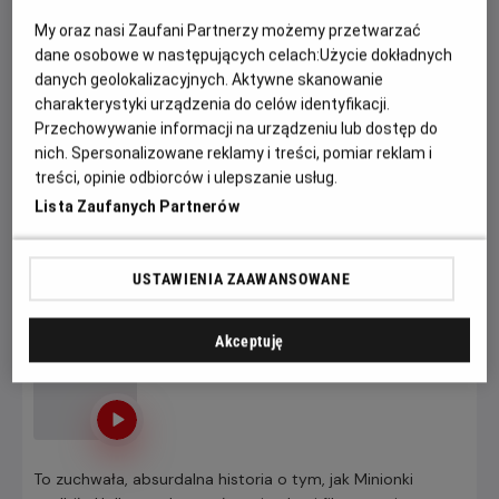
wspólnego celu warto pokonać każdą przeszkodę.
My oraz nasi Zaufani Partnerzy możemy przetwarzać
dane osobowe w następujących celach:
Użycie dokładnych
Zapraszamy na seanse w naszym kinie. Kup bilet
danych geolokalizacyjnych. Aktywne skanowanie
już dziś, wybierz najlepsze miejsce w sali i
charakterystyki urządzenia do celów identyfikacji.
zaoszczędź najwięcej.
Pamiętaj: wcześniej
Przechowywanie informacji na urządzeniu lub dostęp do
nich. Spersonalizowane reklamy i treści, pomiar reklam i
kupujesz, więcej zyskujesz.
treści, opinie odbiorców i ulepszanie usług.
Lista Zaufanych Partnerów
KUP BILET
USTAWIENIA ZAAWANSOWANE
Minionki i straszydła
Od 7 lat, 85 min, Animowany / Komedia /
Akceptuję
Przygodowy
To zuchwała, absurdalna historia o tym, jak Minionki