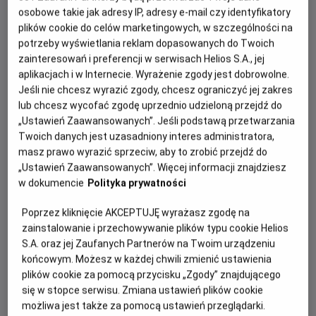
Hollywood w towarzystwie najbardziej
osobowe takie jak adresy IP, adresy e-mail czy identyfikatory
zwariowanych bohaterów animacji!
plików cookie do celów marketingowych, w szczególności na
potrzeby wyświetlania reklam dopasowanych do Twoich
zainteresowań i preferencji w serwisach Helios S.A., jej
aplikacjach i w Internecie. Wyrażenie zgody jest dobrowolne.
Jeśli nie chcesz wyrazić zgody, chcesz ograniczyć jej zakres
lub chcesz wycofać zgodę uprzednio udzieloną przejdź do
„Ustawień Zaawansowanych”. Jeśli podstawą przetwarzania
Twoich danych jest uzasadniony interes administratora,
masz prawo wyrazić sprzeciw, aby to zrobić przejdź do
„Ustawień Zaawansowanych”. Więcej informacji znajdziesz
Animacja
„Minionki i straszydła”
opowiada o szalonej
w dokumencie
Polityka prywatności
przygodzie Minionków, które postanawiają podbić
Hollywood i zostać gwiazdami kina. Ich plany szybko
Poprzez kliknięcie AKCEPTUJĘ wyrażasz zgodę na
wymykają się spod kontroli, gdy przez przypadek
zainstalowanie i przechowywanie plików typu cookie Helios
uwalniają potwory i wywołują chaos na całym świecie.
S.A. oraz jej Zaufanych Partnerów na Twoim urządzeniu
końcowym. Możesz w każdej chwili zmienić ustawienia
Bohaterowie muszą połączyć siły, aby naprawić własne
plików cookie za pomocą przycisku „Zgody” znajdującego
błędy i uratować świat przed katastrofą. To zabawna
się w stopce serwisu. Zmiana ustawień plików cookie
historia o kreatywności, chaosie i wielkich ambicjach
możliwa jest także za pomocą ustawień przeglądarki.
małych rozrabiaków, które udowadniają, że dla