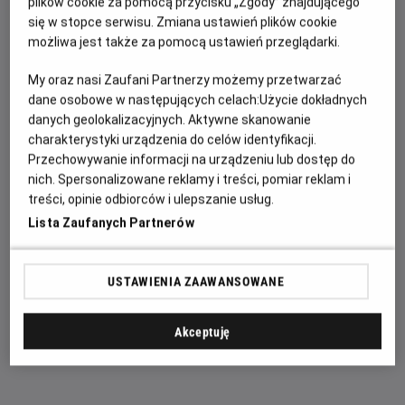
plików cookie za pomocą przycisku „Zgody” znajdującego
wywołuje zaskakującą fizyczną przemianę, która
się w stopce serwisu. Zmiana ustawień plików cookie
możliwa jest także za pomocą ustawień przeglądarki.
zagraża jego istnieniu, podczas gdy nowy, niepokojący
schemat zbrodni prowadzi do pojawienia się jednego z
My oraz nasi Zaufani Partnerzy możemy przetwarzać
najpotężniejszych przeciwników, z jakimi kiedykolwiek
dane osobowe w następujących celach:
Użycie dokładnych
się zmierzył.
danych geolokalizacyjnych. Aktywne skanowanie
charakterystyki urządzenia do celów identyfikacji.
W tytułowej roli powróci Tom Holland, któremu będzie
Przechowywanie informacji na urządzeniu lub dostęp do
towarzyszyła Zendaya jako MJ, jak również Jon
nich. Spersonalizowane reklamy i treści, pomiar reklam i
Bernthal, Sadie Sink oraz Mark Ruffalo, zapowiadając
treści, opinie odbiorców i ulepszanie usług.
kolejne emocjonujące spotkanie z bohaterami znanymi
Lista Zaufanych Partnerów
z filmowego uniwersum Marvela.
Zapraszamy na seanse w naszym kinie. Kup bilet
USTAWIENIA ZAAWANSOWANE
już dziś, wybierz najlepsze miejsce w sali i
zaoszczędź najwięcej.
Pamiętaj: wcześniej
Akceptuję
kupujesz, więcej zyskujesz.