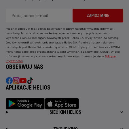
ZAPISZ MNIE
Podanie adresu e-mail oznacza wyrażenie zgody na otrzymywanie informacji
handlowych o charakterze marketingowym, w tym dotyczących repertuaru,
wydarzeń i konkursów organizowanych przez Helios S.A. wysyłanych za pomocą
środków komunikacji elektronicznej przez Helios S.A. Administratorem danych
osobowych jest Helios S.A. z siedzibą w Łodzi (90-318) przy ul. Sienkiewicza 82/84.
Pani/Pana dane będą przetwarzane w celu wykonania zamówionej usługi. Więcej
informacji na temat przetwarzania danych osobowych znajduje się w
Polityce
Prywatności
.
OBSERWUJ NAS
APLIKACJE HELIOS
SIEĆ KIN HELIOS