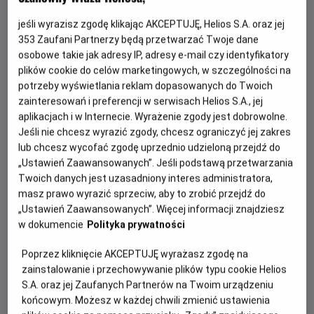
osobistej walce i kup bilet na wyczekiwaną
kontynuację z Tomem Hollandem w roli głównej.
jeśli wyrazisz zgodę klikając AKCEPTUJĘ, Helios S.A. oraz jej
353
Zaufani Partnerzy będą przetwarzać Twoje dane
osobowe takie jak adresy IP, adresy e-mail czy identyfikatory
plików cookie do celów marketingowych, w szczególności na
potrzeby wyświetlania reklam dopasowanych do Twoich
zainteresowań i preferencji w serwisach Helios S.A., jej
aplikacjach i w Internecie. Wyrażenie zgody jest dobrowolne.
Jeśli nie chcesz wyrazić zgody, chcesz ograniczyć jej zakres
lub chcesz wycofać zgodę uprzednio udzieloną przejdź do
„Ustawień Zaawansowanych”. Jeśli podstawą przetwarzania
Po światowym sukcesie „Spider-Man: Bez drogi do
Twoich danych jest uzasadniony interes administratora,
domu”, film „Spider-Man: Całkiem nowy dzień” otwiera
masz prawo wyrazić sprzeciw, aby to zrobić przejdź do
zupełnie nowy rozdział w życiu Petera Parkera i Spider-
„Ustawień Zaawansowanych”. Więcej informacji znajdziesz
Mana. Peter jest teraz dorosłym mężczyzną żyjącym
w dokumencie
Polityka prywatności
samotnie - od czasu, gdy z własnej woli wymazał się z
Poprzez kliknięcie AKCEPTUJĘ wyrażasz zgodę na
życia i pamięci tych, których kochał. Walcząc z
zainstalowanie i przechowywanie plików typu cookie Helios
przestępczością w Nowym Jorku, który nie zna już jego
S.A. oraz jej Zaufanych Partnerów na Twoim urządzeniu
imienia, w pełni poświęcił się ochronie miasta. Gdy
końcowym. Możesz w każdej chwili zmienić ustawienia
rosnące wymagania zaczynają go przytłaczać, presja