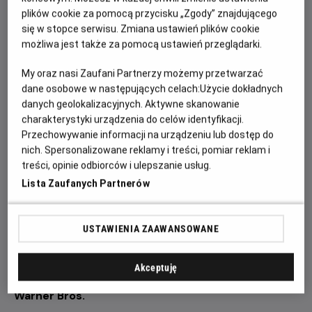
1 sierpnia – „Lśnienie”
plików cookie za pomocą przycisku „Zgody” znajdującego
8 sierpnia – „
Łowca androidów
”
się w stopce serwisu. Zmiana ustawień plików cookie
możliwa jest także za pomocą ustawień przeglądarki.
15 sierpnia – „Bodyguard”
22 sierpnia – „Skazani na Shawshank”
My oraz nasi Zaufani Partnerzy możemy przetwarzać
dane osobowe w następujących celach:
Użycie dokładnych
Romantyczna klasyka, widowiskowe kino sztuk walki,
danych geolokalizacyjnych. Aktywne skanowanie
mistrzowski horror, przełomowe science fiction,
charakterystyki urządzenia do celów identyfikacji.
niezapomniany melodramat i jeden z najwyżej
Przechowywanie informacji na urządzeniu lub dostęp do
ocenianych filmów wszech czasów – każdy z tych
nich. Spersonalizowane reklamy i treści, pomiar reklam i
tytułów na trwałe wpłynął na rozwój kina i zdobył
treści, opinie odbiorców i ulepszanie usług.
status legendy.
Lista Zaufanych Partnerów
Nie przegap okazji, by zobaczyć te wyjątkowe
produkcje tak, jak zostały stworzone do oglądania – na
USTAWIENIA ZAAWANSOWANE
dużym ekranie, z doskonałym obrazem i dźwiękiem.
Spędź wakacyjne wieczory z największymi filmowymi
Akceptuję
klasykami w ramach cyklu
Helios RePlay: Legendy
Warner Bros.