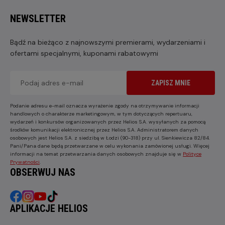
NEWSLETTER
Bądź na bieżąco z najnowszymi premierami, wydarzeniami i
ofertami specjalnymi, kuponami rabatowymi
ZAPISZ MNIE
Podanie adresu e-mail oznacza wyrażenie zgody na otrzymywanie informacji
handlowych o charakterze marketingowym, w tym dotyczących repertuaru,
wydarzeń i konkursów organizowanych przez Helios S.A. wysyłanych za pomocą
środków komunikacji elektronicznej przez Helios S.A. Administratorem danych
osobowych jest Helios S.A. z siedzibą w Łodzi (90-318) przy ul. Sienkiewicza 82/84.
Pani/Pana dane będą przetwarzane w celu wykonania zamówionej usługi. Więcej
informacji na temat przetwarzania danych osobowych znajduje się w
Polityce
Prywatności
.
OBSERWUJ NAS
APLIKACJE HELIOS