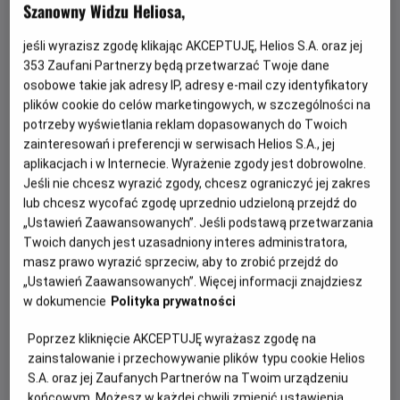
wyjątkową podróż przez historię filmu. W ramach
Szanowny Widzu Heliosa,
projektu
Helios RePlay
przygotowaliśmy specjalną
jeśli wyrazisz zgodę klikając AKCEPTUJĘ, Helios S.A. oraz jej
wakacyjną odsłonę pod hasłem
„Legendy Warner
353
Zaufani Partnerzy będą przetwarzać Twoje dane
Bros.”
.
W lipcu i sierpniu na ekranach kin Helios zagości
osobowe takie jak adresy IP, adresy e-mail czy identyfikatory
sześć ponadczasowych produkcji, które na stałe
plików cookie do celów marketingowych, w szczególności na
zapisały się w historii światowej kinematografii.
potrzeby wyświetlania reklam dopasowanych do Twoich
zainteresowań i preferencji w serwisach Helios S.A., jej
To niepowtarzalna okazja, by ponownie przeżyć emocje
aplikacjach i w Internecie. Wyrażenie zgody jest dobrowolne.
towarzyszące kultowym seansom lub odkryć je po raz
Jeśli nie chcesz wyrazić zgody, chcesz ograniczyć jej zakres
pierwszy w najlepszym możliwym wydaniu – na wielkim
lub chcesz wycofać zgodę uprzednio udzieloną przejdź do
kinowym ekranie. Co więcej, część prezentowanych
„Ustawień Zaawansowanych”. Jeśli podstawą przetwarzania
Twoich danych jest uzasadniony interes administratora,
tytułów nigdy wcześniej nie była szeroko dostępna w
masz prawo wyrazić sprzeciw, aby to zrobić przejdź do
polskich kinach, dlatego dla wielu widzów będzie to
„Ustawień Zaawansowanych”. Więcej informacji znajdziesz
pierwsza szansa, aby zobaczyć je właśnie w kinie. W
w dokumencie
Polityka prywatności
repertuarze wakacyjnego cyklu „Legendy Warner Bros.”
znalazły się:
Poprzez kliknięcie AKCEPTUJĘ wyrażasz zgodę na
zainstalowanie i przechowywanie plików typu cookie Helios
18 lipca – „Casablanca”
S.A. oraz jej Zaufanych Partnerów na Twoim urządzeniu
25 lipca – „Wejście smoka”
końcowym. Możesz w każdej chwili zmienić ustawienia