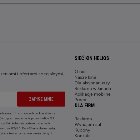
SIEĆ KIN HELIOS
O nas
eniami i ofertami specjalnymi,
Nasze kina
Dla akcjonariuszy
Reklama w kinach
Aplikacje mobilne
ZAPISZ MNIE
Praca
DLA FIRM
nformacji handlowych o charakterze
Reklama
ów organizowanych przez Helios S.A.
lios S.A. Administratorem danych
Wynajem sal
nkiewicza 82/84. Pani/Pana dane będą
Kupony
cji na temat przetwarzania danych
Kontakt