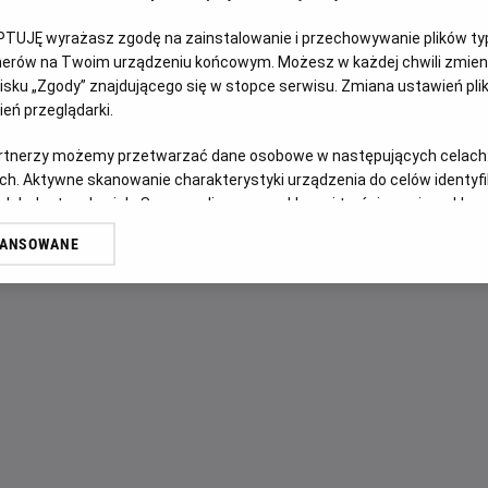
PTUJĘ wyrażasz zgodę na zainstalowanie i przechowywanie plików typu
OPIS FILMU
tnerów na Twoim urządzeniu końcowym. Możesz w każdej chwili zmieni
sku „Zgody” znajdującego się w stopce serwisu. Zmiana ustawień pli
Історія розповідає про кмітливу дівчину-ідеалістку, яка з
eń przeglądarki.
відгукується космічна сила - маленька кулька безмежної е
artnerzy możemy przetwarzać dane osobowe w następujących celach
протистоять лихому королю. Адже коли воля однієї сміли
ch. Aktywne skanowanie charakterystyki urządzenia do celów identyf
відбуватися дивовижні речі...
 lub dostęp do nich. Spersonalizowane reklamy i treści, pomiar reklam i
sług.
WANSOWANE
erów