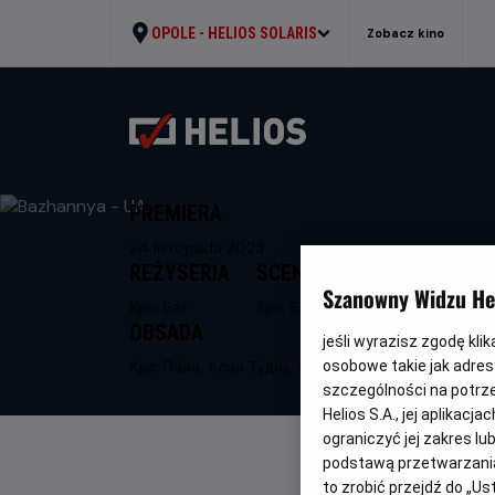
OPOLE -
HELIOS SOLARIS
Zobacz kino
PREMIERA
24 listopada 2023
REŻYSERIA
SCENARIUSZ
Szanowny Widzu Hel
Кріс Бак
Кріс Бак
OBSADA
jeśli wyrazisz zgodę kli
Кріс Пайн, Алан Тудик, Аріана Дебос
osobowe takie jak adresy
szczególności na potrz
Helios S.A., jej aplikac
ograniczyć jej zakres l
podstawą przetwarzania
to zrobić przejdź do „