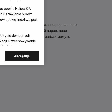
 cookie Helios S.A.
ć ustawienia plików
ków cookie możliwa jest
агадує настільки сильне бажання, що на нього
нергії. Щоб врятувати свій народ, вони
:
Użycie dokładnych
вої людини поєднується з магією, можуть
ikacji. Przechowywanie
 treści, opinie
Akceptuję