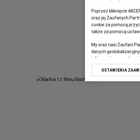
Poprzez kliknięcie AKCE
oraz jej Zaufanych Par
cookie za pomocą przyci
także za pomocą ustawi
My oraz nasi Zaufani P
danych geolokalizacyjny
informacji na urządzeniu
odbiorców i ulepszanie u
USTAWIENIA ZAA
Lista Zaufanych Partn