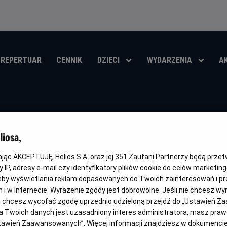
REPERTUAR
CENNIK
DZIECI
WYDARZENIA
A
Bazhannya - UA
iosa,
Oryginalny
Gatunek
Minimalny
Czas
Wish
Animowany / Przygodowy
Od 6 lat
95 min
tytuł
wiek
trwania
i
kając AKCEPTUJĘ, Helios S.A. oraz jej
351
Zaufani Partnerzy będą prze
 IP, adresy e-mail czy identyfikatory plików cookie do celów marketin
OBSERWUJ
eby wyświetlania reklam dopasowanych do Twoich zainteresowań i pr
jach i w Internecie. Wyrażenie zgody jest dobrowolne. Jeśli nie chcesz w
ub chcesz wycofać zgodę uprzednio udzieloną przejdź do „Ustawień Z
 Twoich danych jest uzasadniony interes administratora, masz prawo
Ustawień Zaawansowanych”. Więcej informacji znajdziesz w dokumenci
DUBBING
WERSJA JĘZYKOWA UA