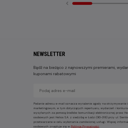
NEWSLETTER
Bądź na bieżąco z najnowszymi premierami, wydarz
kuponami rabatowymi
Podanie adresu e-mail oznacza wyrażenie zgody na otrzymywanie i
marketingowym, w tym dotyczących repertuaru, wydarzeń i konkurs
wysyłanych za pomocą środków komunikacji elektronicznej przez He
osobowych jest Helios S.A. z siedzibą w Łodzi (90-318) przy ul. Sie
przetwarzane w celu wykonania zamówionej usługi. Więcej informa
osobowych znajduje się w
Polityce Prywatności
.