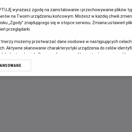
PTUJĘ wyrażasz zgodę na zainstalowanie i przechowywanie plików typu
OPIS FILMU
tnerów na Twoim urządzeniu końcowym. Możesz w każdej chwili zmieni
sku „Zgody” znajdującego się w stopce serwisu. Zmiana ustawień pli
Wskutek tajemniczego wydarzenia ulica Dębowa zostaje od
eń przeglądarki.
nieznane miejsce. Tam, w zupełnie obcej okolicy, rodzina Pl
artnerzy możemy przetwarzać dane osobowe w następujących celach
musi trzymać się razem.
ch. Aktywne skanowanie charakterystyki urządzenia do celów identyf
 lub dostęp do nich. Spersonalizowane reklamy i treści, pomiar reklam i
sług.
WANSOWANE
erów