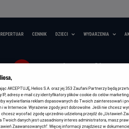
REPERTUAR
CENNIK
DZIECI
WYDARZENIA
A
Koniec ulicy
iosa,
Oryginalny
Gatunek
The End of Oak Street
Thriller / Przygodowy / Akcja / Sci
tytuł
kając AKCEPTUJĘ, Helios S.A. oraz jej
353
Zaufani Partnerzy będą prze
 IP, adresy e-mail czy identyfikatory plików cookie do celów marketin
OBSERWUJ
eby wyświetlania reklam dopasowanych do Twoich zainteresowań i pr
jach i w Internecie. Wyrażenie zgody jest dobrowolne. Jeśli nie chcesz w
ub chcesz wycofać zgodę uprzednio udzieloną przejdź do „Ustawień Z
 Twoich danych jest uzasadniony interes administratora, masz prawo
Ustawień Zaawansowanych”. Więcej informacji znajdziesz w dokumenci
WKRÓTCE