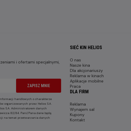
SIEĆ KIN HELIOS
O nas
eniami i ofertami specjalnymi,
Nasze kina
Dla akcjonariuszy
Reklama w kinach
Aplikacje mobilne
ZAPISZ MNIE
Praca
DLA FIRM
nformacji handlowych o charakterze
Reklama
ów organizowanych przez Helios S.A.
lios S.A. Administratorem danych
Wynajem sal
nkiewicza 82/84. Pani/Pana dane będą
Kupony
cji na temat przetwarzania danych
Kontakt