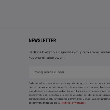
NEWSLETTER
Bądź na bieżąco z najnowszymi premierami, wydarz
kuponami rabatowymi
Podanie adresu e-mail oznacza wyrażenie zgody na otrzymywanie i
marketingowym, w tym dotyczących repertuaru, wydarzeń i konkurs
wysyłanych za pomocą środków komunikacji elektronicznej przez He
osobowych jest Helios S.A. z siedzibą w Łodzi (90-318) przy ul. Sie
przetwarzane w celu wykonania zamówionej usługi. Więcej informa
osobowych znajduje się w
Polityce Prywatności
.