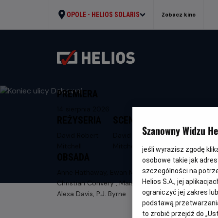
OPOLE -
HELIOS SOLARIS
Zobacz kino
PREMIERA
14 sierpnia 2026
REŻYSERIA
SCENARIUSZ
Szanowny Widzu Hel
David Robert
David Robert
Mitchell
Mitchell
jeśli wyrazisz zgodę kli
OBSADA
osobowe takie jak adresy
szczególności na potrz
Anne Hathaway, Ewan McGregor,
Helios S.A., jej aplikac
Christian Convery , Maisy Stella, Jordan
ograniczyć jej zakres l
Alexa Davis, P.J. Byrne
podstawą przetwarzania
to zrobić przejdź do „