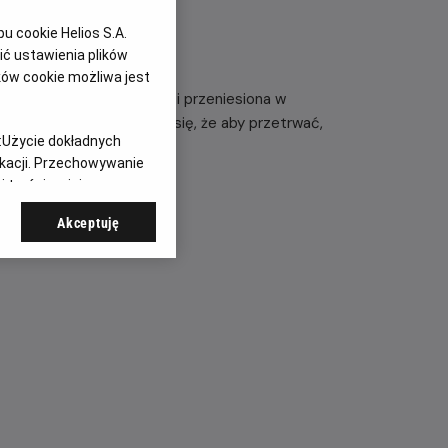
 cookie Helios S.A.
ć ustawienia plików
ków cookie możliwa jest
dzielona od przedmieść i przeniesiona w
attów szybko przekonuje się, że ​​aby przetrwać,
:
Użycie dokładnych
ikacji. Przechowywanie
 treści, opinie
Akceptuję