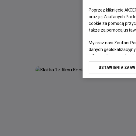
Poprzez kliknięcie AKCE
oraz jej Zaufanych Par
cookie za pomocą przyci
także za pomocą ustawi
My oraz nasi Zaufani P
danych geolokalizacyjny
informacji na urządzeniu
odbiorców i ulepszanie u
USTAWIENIA ZAA
Lista Zaufanych Partn