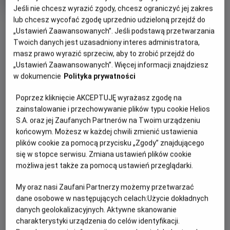
produkcji
Jeśli nie chcesz wyrazić zgody, chcesz ograniczyć jej zakres
lub chcesz wycofać zgodę uprzednio udzieloną przejdź do
OBSERWUJ
„Ustawień Zaawansowanych”. Jeśli podstawą przetwarzania
Twoich danych jest uzasadniony interes administratora,
masz prawo wyrazić sprzeciw, aby to zrobić przejdź do
WIĘCEJ SZCZEGÓŁÓW
PREMIERA
„Ustawień Zaawansowanych”. Więcej informacji znajdziesz
26 czerwca 2026
w dokumencie
Polityka prywatności
REŻYSERIA
OPIS FILMU
Poprzez kliknięcie AKCEPTUJĘ wyrażasz zgodę na
Rod Blackhurst
zainstalowanie i przechowywanie plików typu cookie Helios
OBSADA
Macy udaje się na leśną wędrówkę ze swoim chłopakiem.
S.A. oraz jej Zaufanych Partnerów na Twoim urządzeniu
W środku lasu para odkrywa upiorną kolekcję lalek i ich
Fabianne Therese, Seann William Scott, Michalina Scorzelli,
końcowym. Możesz w każdej chwili zmienić ustawienia
Russ Tiller
równie dziwaczną właścicielkę – ubraną w porcelanową
plików cookie za pomocą przycisku „Zgody” znajdującego
maskę kobietę uzbrojoną w łopatę. Macy zostaje porwana i
się w stopce serwisu. Zmiana ustawień plików cookie
budzi się w drewnianym domu na odludziu. Od tej pory
możliwa jest także za pomocą ustawień przeglądarki.
będzie musiała walczyć o życie z psychopatką, która
traktuje ją jak swoją lalkę. Nakręcony na taśmie analogowej
My oraz nasi Zaufani Partnerzy możemy przetwarzać
horror „Lalka” to przerażający, ultrabrutalny i krwawy hołd
dane osobowe w następujących celach:
Użycie dokładnych
danych geolokalizacyjnych. Aktywne skanowanie
dla amerykańskiego horroru lat siedemdziesiątych – z
charakterystyki urządzenia do celów identyfikacji.
„Teksańską masakrą piłą mechaniczną” na czele.