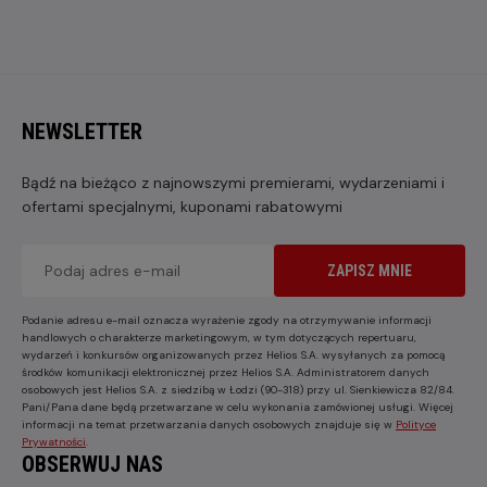
NEWSLETTER
Bądź na bieżąco z najnowszymi premierami, wydarzeniami i
ofertami specjalnymi, kuponami rabatowymi
ZAPISZ MNIE
Podanie adresu e-mail oznacza wyrażenie zgody na otrzymywanie informacji
handlowych o charakterze marketingowym, w tym dotyczących repertuaru,
wydarzeń i konkursów organizowanych przez Helios S.A. wysyłanych za pomocą
środków komunikacji elektronicznej przez Helios S.A. Administratorem danych
osobowych jest Helios S.A. z siedzibą w Łodzi (90-318) przy ul. Sienkiewicza 82/84.
Pani/Pana dane będą przetwarzane w celu wykonania zamówionej usługi. Więcej
informacji na temat przetwarzania danych osobowych znajduje się w
Polityce
Prywatności
.
OBSERWUJ NAS