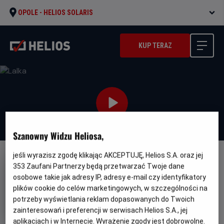
OPOLE -
HELIOS SOLARIS
KUP TERAZ
Szanowny Widzu Heliosa,
jeśli wyrazisz zgodę klikając AKCEPTUJĘ, Helios S.A. oraz jej
NAPISY
353
Zaufani Partnerzy będą przetwarzać Twoje dane
Lalka
osobowe takie jak adresy IP, adresy e-mail czy identyfikatory
plików cookie do celów marketingowych, w szczególności na
Oryginalny
Gatunek
Minimalny
Dolly
Horror
Od 15 lat
potrzeby wyświetlania reklam dopasowanych do Twoich
tytuł
Czas
Kraj
wiek
83 min
USA
zainteresowań i preferencji w serwisach Helios S.A., jej
trwania
i
rok
aplikacjach i w Internecie. Wyrażenie zgody jest dobrowolne.