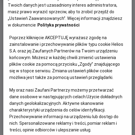
trwania
i
Twoich danych jest uzasadniony interes administratora,
rok
produkcji
masz prawo wyrazić sprzeciw, aby to zrobić przejdź do
OBSERWUJ
„Ustawień Zaawansowanych”. Więcej informacji znajdziesz
w dokumencie
Polityka prywatności
WIĘCEJ SZCZEGÓŁÓW
PREMIERA
Poprzez kliknięcie AKCEPTUJĘ wyrażasz zgodę na
30 kwietnia 2026
zainstalowanie i przechowywanie plików typu cookie Helios
OPIS FILMU
S.A. oraz jej Zaufanych Partnerów na Twoim urządzeniu
końcowym. Możesz w każdej chwili zmienić ustawienia
plików cookie za pomocą przycisku „Zgody” znajdującego
Transmisja meczu Szachtar Donieck - Crystal Palace w
się w stopce serwisu. Zmiana ustawień plików cookie
ramach rozgrywek Ligi Konferencji UEFA.
możliwa jest także za pomocą ustawień przeglądarki.
My oraz nasi Zaufani Partnerzy możemy przetwarzać
ZAPROŚ ZNAJOMYCH
dane osobowe w następujących celach:
Użycie dokładnych
danych geolokalizacyjnych. Aktywne skanowanie
charakterystyki urządzenia do celów identyfikacji.
Przechowywanie informacji na urządzeniu lub dostęp do
nich. Spersonalizowane reklamy i treści, pomiar reklam i
Facebook
Messenger
WhatsApp
treści, opinie odbiorców i ulepszanie usług.