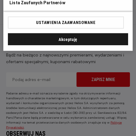
Lista Zaufanych Partnerów
USTAWIENIA ZAAWANSOWANE
NEWSLETTER
Akceptuję
Bądź na bieżąco z najnowszymi premierami, wydarzeniami i
ofertami specjalnymi, kuponami rabatowymi
ZAPISZ MNIE
Podanie adresu e-mail oznacza wyrażenie zgody na otrzymywanie informacji
handlowych o charakterze marketingowym, w tym dotyczących repertuaru,
wydarzeń i konkursów organizowanych przez Helios S.A. wysyłanych za pomocą
środków komunikacji elektronicznej przez Helios S.A. Administratorem danych
osobowych jest Helios S.A. z siedzibą w Łodzi (90-318) przy ul. Sienkiewicza 82/84.
Pani/Pana dane będą przetwarzane w celu wykonania zamówionej usługi. Więcej
informacji na temat przetwarzania danych osobowych znajduje się w
Polityce
Prywatności
.
OBSERWUJ NAS