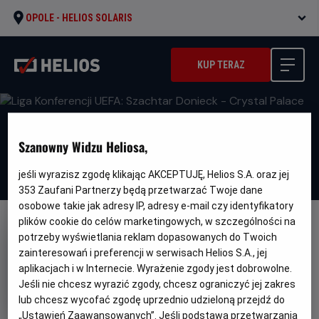
OPOLE -
HELIOS SOLARIS
KUP TERAZ
Szanowny Widzu Heliosa,
jeśli wyrazisz zgodę klikając AKCEPTUJĘ, Helios S.A. oraz jej
353
Zaufani Partnerzy będą przetwarzać Twoje dane
osobowe takie jak adresy IP, adresy e-mail czy identyfikatory
plików cookie do celów marketingowych, w szczególności na
FILM POLSKI
potrzeby wyświetlania reklam dopasowanych do Twoich
Liga Konferencji UEFA: Szachtar
zainteresowań i preferencji w serwisach Helios S.A., jej
aplikacjach i w Internecie. Wyrażenie zgody jest dobrowolne.
Donieck - Crystal Palace
Jeśli nie chcesz wyrazić zgody, chcesz ograniczyć jej zakres
Gatunek
Sportowy
lub chcesz wycofać zgodę uprzednio udzieloną przejdź do
Czas
Kraj
150 min
Polska
„Ustawień Zaawansowanych”. Jeśli podstawą przetwarzania