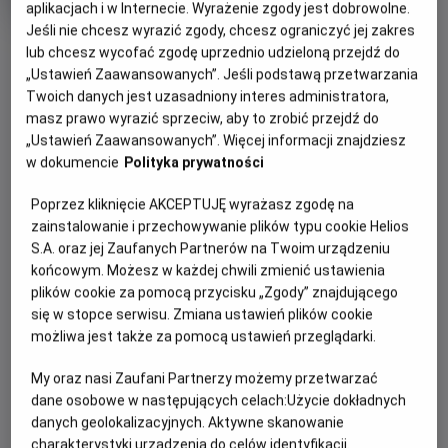
Czas
Kraj
89 min
Australia, Niemcy (2021)
aplikacjach i w Internecie. Wyrażenie zgody jest dobrowolne.
trwania
i
Jeśli nie chcesz wyrazić zgody, chcesz ograniczyć jej zakres
rok
OBSERWUJ
lub chcesz wycofać zgodę uprzednio udzieloną przejdź do
produkcji
„Ustawień Zaawansowanych”. Jeśli podstawą przetwarzania
Twoich danych jest uzasadniony interes administratora,
WIĘCEJ SZCZEGÓŁÓW
PREMIERA
masz prawo wyrazić sprzeciw, aby to zrobić przejdź do
„Ustawień Zaawansowanych”. Więcej informacji znajdziesz
11 listopada 2021
w dokumencie
Polityka prywatności
REŻYSERIA
SCENARIUSZ
OPIS FILMU
Noel Cleary
Adrian Bickenbach, Fin
Poprzez kliknięcie AKCEPTUJĘ wyrażasz zgodę na
Edquist
Wiosna nie zdążyła się jeszcze na dobre rozpocząć, a Maja
zainstalowanie i przechowywanie plików typu cookie Helios
i Gucio już wyruszają z ula w poszukiwaniu przygody.
S.A. oraz jej Zaufanych Partnerów na Twoim urządzeniu
Napotkany na łące tajemniczy wędrowiec powierza im
końcowym. Możesz w każdej chwili zmienić ustawienia
opiekę nad magiczną złotą pestką, którą mają dostarczyć
plików cookie za pomocą przycisku „Zgody” znajdującego
do pałacu na Sekretnym Wzgórzu. W tak niebezpieczną
się w stopce serwisu. Zmiana ustawień plików cookie
możliwa jest także za pomocą ustawień przeglądarki.
misję najlepiej zabrać zaufanych kompanów. Maja i Gucio
proszą więc o pomoc nieustraszonych mrówczych
My oraz nasi Zaufani Partnerzy możemy przetwarzać
wojowników Zenka i Gienka. Dzielna drużyna rusza w drogę,
dane osobowe w następujących celach:
Użycie dokładnych
nie mając pojęcia, że ich tropem podąża cały wachlarz
danych geolokalizacyjnych. Aktywne skanowanie
typów spod ciemnej gwiazdy: chciwi łowcy nagród, tajni
charakterystyki urządzenia do celów identyfikacji.