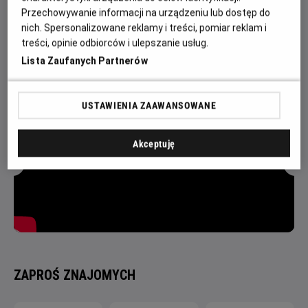
wysłannicy obcych łąk i zwykłe skrzydlate opryszki. Na
Przechowywanie informacji na urządzeniu lub dostęp do
dodatek wkrótce okaże się, że pestka tak naprawdę jest
nich. Spersonalizowane reklamy i treści, pomiar reklam i
jajkiem, z którego wykluje się mała sympatyczna, ale nieco
treści, opinie odbiorców i ulepszanie usług.
nieogarnięta mrówka.
Lista Zaufanych Partnerów
USTAWIENIA ZAAWANSOWANE
Akceptuję
ZAPROŚ ZNAJOMYCH