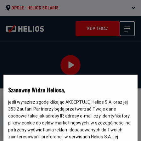
OPOLE -
HELIOS SOLARIS
KUP TERAZ
Szanowny Widzu Heliosa,
DUBBING
jeśli wyrazisz zgodę klikając AKCEPTUJĘ, Helios S.A. oraz jej
353
Zaufani Partnerzy będą przetwarzać Twoje dane
Pszczółka Maja: Mały wielki
osobowe takie jak adresy IP, adresy e-mail czy identyfikatory
skarb
plików cookie do celów marketingowych, w szczególności na
potrzeby wyświetlania reklam dopasowanych do Twoich
Oryginalny
Gatunek
Maya the Bee 3: The Golden Orb
tytuł
Animowany
zainteresowań i preferencji w serwisach Helios S.A., jej