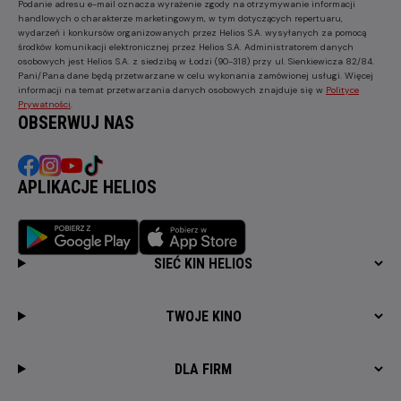
Podanie adresu e-mail oznacza wyrażenie zgody na otrzymywanie informacji
handlowych o charakterze marketingowym, w tym dotyczących repertuaru,
wydarzeń i konkursów organizowanych przez Helios S.A. wysyłanych za pomocą
środków komunikacji elektronicznej przez Helios S.A. Administratorem danych
osobowych jest Helios S.A. z siedzibą w Łodzi (90-318) przy ul. Sienkiewicza 82/84.
Pani/Pana dane będą przetwarzane w celu wykonania zamówionej usługi. Więcej
informacji na temat przetwarzania danych osobowych znajduje się w
Polityce
Prywatności
.
OBSERWUJ NAS
APLIKACJE HELIOS
SIEĆ KIN HELIOS
TWOJE KINO
DLA FIRM