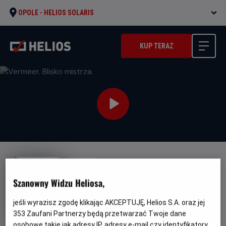
OPOLE -
HELIOS SOLARIS
KUP TERAZ
NAPISY
Vermeer. Blisko mistrza
Szanowny Widzu Heliosa,
Gatunek
Minimalny
Dokumentalny
Od 10 lat
jeśli wyrazisz zgodę klikając AKCEPTUJĘ, Helios S.A. oraz jej
Czas
Kraj
wiek
79 min
Dania (2023)
trwania
i
353
Zaufani Partnerzy będą przetwarzać Twoje dane
rok
osobowe takie jak adresy IP, adresy e-mail czy identyfikatory