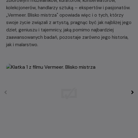
zbiorowym muzealników, kuratorów, konserwatorów,
kolekcjonerów, handlarzy sztuką – ekspertów i pasjonatów.
„Vermeer. Blisko mistrza" opowiada więc i o tych, którzy
swoje życie związali z artystą, pragnąc być jak najbliżej jego
dzieł, geniuszu i tajemnicy, jaką pomimo najbardziej
zaawansowanych badań, pozostaje zarówno jego historia,
jak i malarstwo.