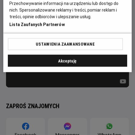
всі перешкоди та небезпеки на своєму шляху, довести, що
Przechowywanie informacji na urządzeniu lub dostęp do
справжня любов – сильніша за магію.
nich. Spersonalizowane reklamy i treści, pomiar reklam i
treści, opinie odbiorców i ulepszanie usług.
Lista Zaufanych Partnerów
USTAWIENIA ZAAWANSOWANE
Akceptuję
ZAPROŚ ZNAJOMYCH
Facebook
Messenger
WhatsApp