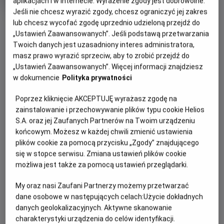
Czas
Kraj
wiek
aplikacjach i w Internecie. Wyrażenie zgody jest dobrowolne.
91 min
Ukraina (2018)
trwania
i
Jeśli nie chcesz wyrazić zgody, chcesz ograniczyć jej zakres
rok
OBSERWUJ
lub chcesz wycofać zgodę uprzednio udzieloną przejdź do
produkcji
„Ustawień Zaawansowanych”. Jeśli podstawą przetwarzania
Twoich danych jest uzasadniony interes administratora,
WIĘCEJ SZCZEGÓŁÓW
masz prawo wyrazić sprzeciw, aby to zrobić przejdź do
PREMIERA
„Ustawień Zaawansowanych”. Więcej informacji znajdziesz
22 czerwca 2018
w dokumencie
Polityka prywatności
REŻYSERIA
SCENARIUSZ
OPIS FILMU
Олег Маламуж
Ярослав Войцешек
Poprzez kliknięcie AKCEPTUJĘ wyrażasz zgodę na
Ця дивовижна історія трапилась у чарівному місті Києві –
zainstalowanie i przechowywanie plików typu cookie Helios
за часів відважних воїнів, прекрасних принцес і могутніх
S.A. oraz jej Zaufanych Partnerów na Twoim urządzeniu
końcowym. Możesz w każdej chwili zmienić ustawienia
чаклунів. Мандрівний артист Руслан, який мріє стати
plików cookie za pomocą przycisku „Zgody” znajdującego
лицарем, зустрів прекрасну Мілу і закохався в неї, навіть
się w stopce serwisu. Zmiana ustawień plików cookie
не підозрюючи, що дівчина - донька київського князя. Але
możliwa jest także za pomocą ustawień przeglądarki.
щастю закоханих не судилося тривати вічно: злий чаклун
Чорномор з’явився в магічному вихорі і на очах Руслана
My oraz nasi Zaufani Partnerzy możemy przetwarzać
викрав кохану, прагнучи перетворити силу її кохання на
dane osobowe w następujących celach:
Użycie dokładnych
власну чаклунську могутність. Не роздумуючи, Руслан
danych geolokalizacyjnych. Aktywne skanowanie
рушив у погоню за викраденою принцесою, щоб, здолавши
charakterystyki urządzenia do celów identyfikacji.