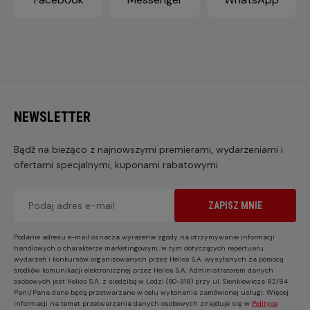
NEWSLETTER
Bądź na bieżąco z najnowszymi premierami, wydarzeniami i
ofertami specjalnymi, kuponami rabatowymi
ZAPISZ MNIE
Podanie adresu e-mail oznacza wyrażenie zgody na otrzymywanie informacji
handlowych o charakterze marketingowym, w tym dotyczących repertuaru,
wydarzeń i konkursów organizowanych przez Helios S.A. wysyłanych za pomocą
środków komunikacji elektronicznej przez Helios S.A. Administratorem danych
osobowych jest Helios S.A. z siedzibą w Łodzi (90-318) przy ul. Sienkiewicza 82/84.
Pani/Pana dane będą przetwarzane w celu wykonania zamówionej usługi. Więcej
informacji na temat przetwarzania danych osobowych znajduje się w
Polityce