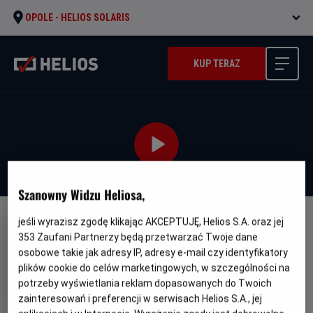
OPOLE -
HELIOS SOLARIS
KUP TERAZ
Szanowny Widzu Heliosa,
jeśli wyrazisz zgodę klikając AKCEPTUJĘ, Helios S.A. oraz jej
WERSJA JĘZYKOWA UA
353
Zaufani Partnerzy będą przetwarzać Twoje dane
Vykradena pryntsesa: Ruslan i
osobowe takie jak adresy IP, adresy e-mail czy identyfikatory
Liudmyla - UA
plików cookie do celów marketingowych, w szczególności na
potrzeby wyświetlania reklam dopasowanych do Twoich
Oryginalny
Gat
Vykradena pryntsesa: Ruslan i Liudmyla
zainteresowań i preferencji w serwisach Helios S.A., jej
tytuł
Minimalny
Animowany
Od 7 lat