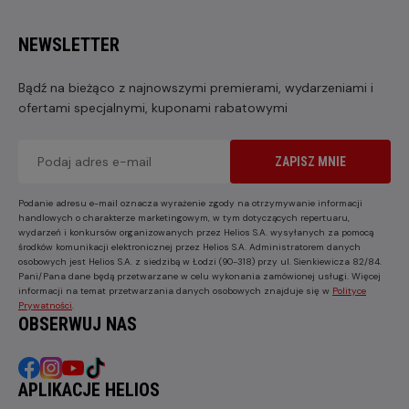
NEWSLETTER
Bądź na bieżąco z najnowszymi premierami, wydarzeniami i
ofertami specjalnymi, kuponami rabatowymi
ZAPISZ MNIE
Podanie adresu e-mail oznacza wyrażenie zgody na otrzymywanie informacji
handlowych o charakterze marketingowym, w tym dotyczących repertuaru,
wydarzeń i konkursów organizowanych przez Helios S.A. wysyłanych za pomocą
środków komunikacji elektronicznej przez Helios S.A. Administratorem danych
osobowych jest Helios S.A. z siedzibą w Łodzi (90-318) przy ul. Sienkiewicza 82/84.
Pani/Pana dane będą przetwarzane w celu wykonania zamówionej usługi. Więcej
informacji na temat przetwarzania danych osobowych znajduje się w
Polityce
Prywatności
.
OBSERWUJ NAS
APLIKACJE HELIOS