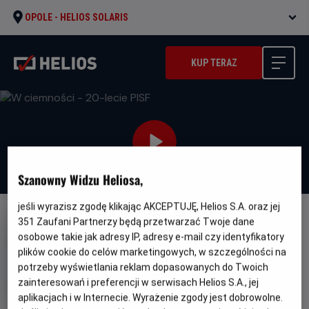
OPOLE -
HELIOS SOLARIS
KUP TERAZ
Szanowny Widzu Heliosa,
jeśli wyrazisz zgodę klikając AKCEPTUJĘ, Helios S.A. oraz jej
351
Zaufani Partnerzy będą przetwarzać Twoje dane
FILM POLSKI
osobowe takie jak adresy IP, adresy e-mail czy identyfikatory
W ciemności - 20-lecie PISF
plików cookie do celów marketingowych, w szczególności na
Oryginalny
Gatunek
Minimal
potrzeby wyświetlania reklam dopasowanych do Twoich
In Darkness
Wojenny / Dramat
Od
tytuł
wiek
13 lat
zainteresowań i preferencji w serwisach Helios S.A., jej
Czas
Kraj
145 min
Kanada, Niemcy, Polska
aplikacjach i w Internecie. Wyrażenie zgody jest dobrowolne.
trwania
i