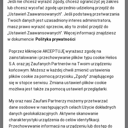
Jeśli nie chcesz wyrazić zgody, chcesz ograniczyć jej zakres
rok
lub chcesz wycofać zgodę uprzednio udzieloną przejdź do
produkcji
OBSERWUJ
„Ustawień Zaawansowanych”. Jeśli podstawą przetwarzania
Twoich danych jest uzasadniony interes administratora,
masz prawo wyrazić sprzeciw, aby to zrobić przejdź do
WIĘCEJ SZCZEGÓŁÓW
PREMIERA
„Ustawień Zaawansowanych”. Więcej informacji znajdziesz
w dokumencie
Polityka prywatności
5 stycznia 2012
REŻYSERIA
SCENARIUSZ
OPIS FILMU
Poprzez kliknięcie AKCEPTUJĘ wyrażasz zgodę na
Agnieszka Holland
David F. Shamoon
zainstalowanie i przechowywanie plików typu cookie Helios
OBSADA
Katolik… grzesznik... drobny złodziejaszek… Leopold Socha,
S.A. oraz jej Zaufanych Partnerów na Twoim urządzeniu
Polak ze Lwowa - przez ponad rok pomagał i dawał
Robert Więckiewicz, Benno Furmann, Agnieszka Grochowska
końcowym. Możesz w każdej chwili zmienić ustawienia
schronienie ukrywającej się w kanałach grupie uciekinierów
plików cookie za pomocą przycisku „Zgody” znajdującego
z getta. Za pieniądze. Jednak to, co wydawało się okazją
się w stopce serwisu. Zmiana ustawień plików cookie
możliwa jest także za pomocą ustawień przeglądarki.
do zarobku, doprowadziło do powstania głębokiej więzi
emocjonalnej pomiędzy Sochą a uciekinierami, ewoluując w
My oraz nasi Zaufani Partnerzy możemy przetwarzać
heroiczną walkę o ich życie.
dane osobowe w następujących celach:
Użycie dokładnych
danych geolokalizacyjnych. Aktywne skanowanie
charakterystyki urządzenia do celów identyfikacji.
Przechowywanie informacji na urządzeniu lub dostęp do