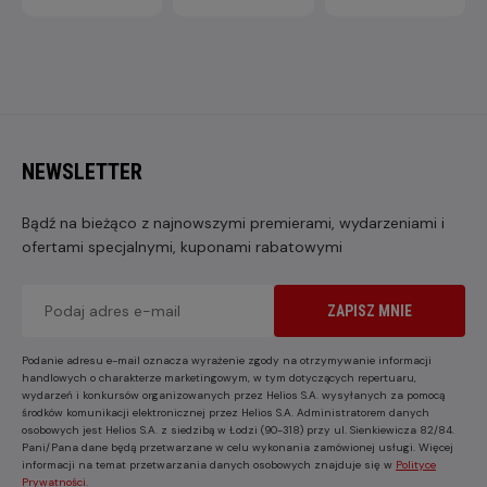
NEWSLETTER
Bądź na bieżąco z najnowszymi premierami, wydarzeniami i
ofertami specjalnymi, kuponami rabatowymi
ZAPISZ MNIE
Podanie adresu e-mail oznacza wyrażenie zgody na otrzymywanie informacji
handlowych o charakterze marketingowym, w tym dotyczących repertuaru,
wydarzeń i konkursów organizowanych przez Helios S.A. wysyłanych za pomocą
środków komunikacji elektronicznej przez Helios S.A. Administratorem danych
osobowych jest Helios S.A. z siedzibą w Łodzi (90-318) przy ul. Sienkiewicza 82/84.
Pani/Pana dane będą przetwarzane w celu wykonania zamówionej usługi. Więcej
informacji na temat przetwarzania danych osobowych znajduje się w
Polityce
Prywatności
.