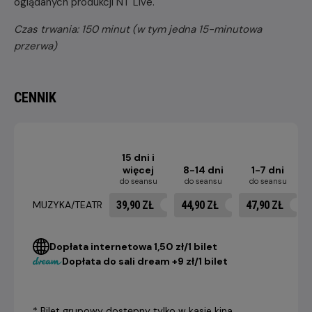
oglądanych produkcji NT Live.
Czas trwania: 150 minut (w tym jedna 15-minutowa
przerwa)
CENNIK
15 dni i
więcej
8-14 dni
1-7 dni
do seansu
do seansu
do seansu
39,90 ZŁ
44,90 ZŁ
47,90 ZŁ
MUZYKA/TEATR
Dopłata internetowa 1,50 zł/1 bilet
Dopłata do sali dream +9 zł/1 bilet
* Bilet grupowy dostępny tylko w kasie kina.