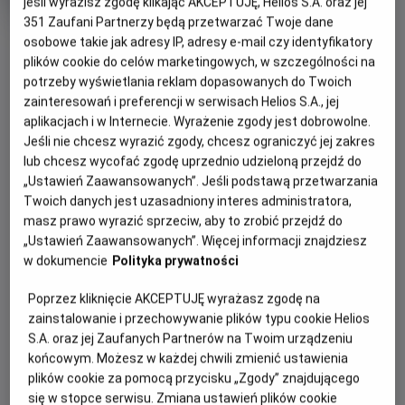
trwania
jeśli wyrazisz zgodę klikając AKCEPTUJĘ, Helios S.A. oraz jej
351
Zaufani Partnerzy będą przetwarzać Twoje dane
OBSERWUJ
osobowe takie jak adresy IP, adresy e-mail czy identyfikatory
plików cookie do celów marketingowych, w szczególności na
potrzeby wyświetlania reklam dopasowanych do Twoich
WIĘCEJ SZCZEGÓŁÓW
zainteresowań i preferencji w serwisach Helios S.A., jej
REŻYSERIA
SCENARIUSZ
aplikacjach i w Internecie. Wyrażenie zgody jest dobrowolne.
Stephen Daldry
Peter Morgan
Jeśli nie chcesz wyrazić zgody, chcesz ograniczyć jej zakres
OBSADA
GODZINY SEANSÓW
lub chcesz wycofać zgodę uprzednio udzieloną przejdź do
Helen Mirren
„Ustawień Zaawansowanych”. Jeśli podstawą przetwarzania
NIEDZIELA, 16 SIERPNIA 2026
Twoich danych jest uzasadniony interes administratora,
NIEDZIELA,
masz prawo wyrazić sprzeciw, aby to zrobić przejdź do
16
15:00
*
„Ustawień Zaawansowanych”. Więcej informacji znajdziesz
SIERPNIA
2D, napisy
w dokumencie
Polityka prywatności
2026
Poprzez kliknięcie AKCEPTUJĘ wyrażasz zgodę na
*
nie obowiązują kupony i zaproszenia
zainstalowanie i przechowywanie plików typu cookie Helios
S.A. oraz jej Zaufanych Partnerów na Twoim urządzeniu
końcowym. Możesz w każdej chwili zmienić ustawienia
OPIS WYDARZENIA
plików cookie za pomocą przycisku „Zgody” znajdującego
się w stopce serwisu. Zmiana ustawień plików cookie