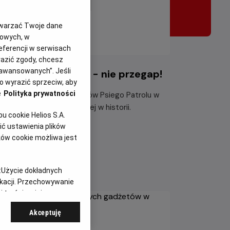
twarzać Twoje dane
gowych, w
eferencji w serwisach
yrazić zgody, chcesz
aawansowanych”. Jeśli
i Patrol i dinozaury - nie przegap!
 wyrazić sprzeciw, aby
e
Polityka prywatności
ącz do dzielnych bohaterów Psiego Patrolu w
największej misji ratunkowej w historii.
 cookie Helios S.A.
ć ustawienia plików
taj więcej
ków cookie możliwa jest
:
Użycie dokładnych
ikacji. Przechowywanie
 treści, opinie
Akceptuję