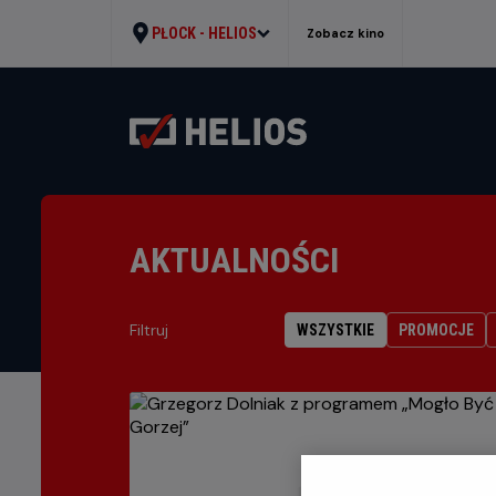
PŁOCK -
HELIOS
Zobacz kino
AKTUALNOŚCI
Filtruj
WSZYSTKIE
PROMOCJE