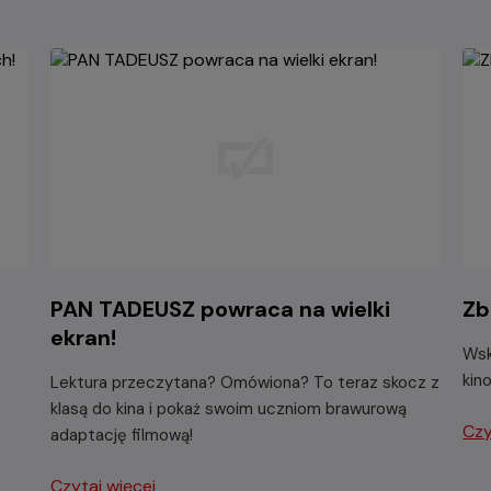
PAN TADEUSZ powraca na wielki
Zb
ekran!
Wsk
kin
Lektura przeczytana? Omówiona? To teraz skocz z
klasą do kina i pokaż swoim uczniom brawurową
Czy
adaptację filmową!
Czytaj więcej