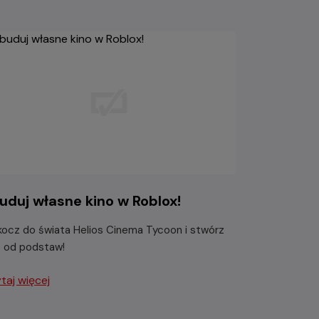
uduj własne kino w Roblox!
ocz do świata Helios Cinema Tycoon i stwórz
o od podstaw!
taj więcej