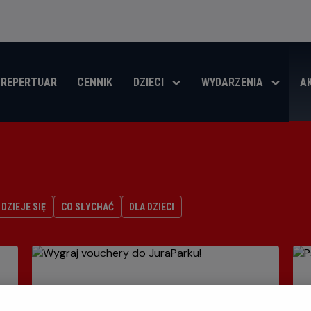
REPERTUAR
CENNIK
DZIECI
WYDARZENIA
A
DZIEJE SIĘ
CO SŁYCHAĆ
DLA DZIECI