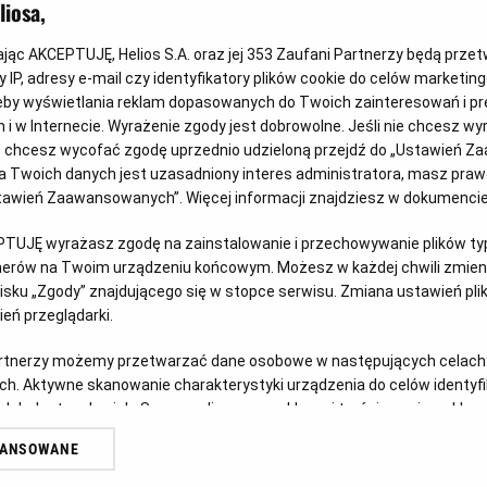
iosa,
kając AKCEPTUJĘ, Helios S.A. oraz jej
353
Zaufani Partnerzy będą prze
 IP, adresy e-mail czy identyfikatory plików cookie do celów marketin
eby wyświetlania reklam dopasowanych do Twoich zainteresowań i pr
jach i w Internecie. Wyrażenie zgody jest dobrowolne. Jeśli nie chcesz w
ub chcesz wycofać zgodę uprzednio udzieloną przejdź do „Ustawień Z
Wygraj vouchery do JuraParku!
Ps
 Twoich danych jest uzasadniony interes administratora, masz prawo
Ustawień Zaawansowanych”. Więcej informacji znajdziesz w dokumenci
Czy w Twoim domu mieszka fan Psiego Patrolu? Z
Doł
okazji premiery filmu „Psi Patrol i Dinozaury”
ich 
u
PTUJĘ wyrażasz zgodę na zainstalowanie i przechowywanie plików typu
zapraszamy do udziału w kreatywnym konkursie.
tnerów na Twoim urządzeniu końcowym. Możesz w każdej chwili zmieni
Czy
sku „Zgody” znajdującego się w stopce serwisu. Zmiana ustawień pli
Czytaj więcej
eń przeglądarki.
artnerzy możemy przetwarzać dane osobowe w następujących celach
ch. Aktywne skanowanie charakterystyki urządzenia do celów identyf
 lub dostęp do nich. Spersonalizowane reklamy i treści, pomiar reklam i
sług.
WANSOWANE
erów