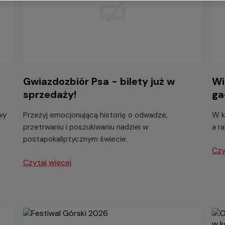
-
Gwiazdozbiór Psa - bilety już w
Wi
sprzedaży!
ga
wy
Przeżyj emocjonującą historię o odwadze,
W k
przetrwaniu i poszukiwaniu nadziei w
a r
postapokaliptycznym świecie.
Czy
Czytaj więcej