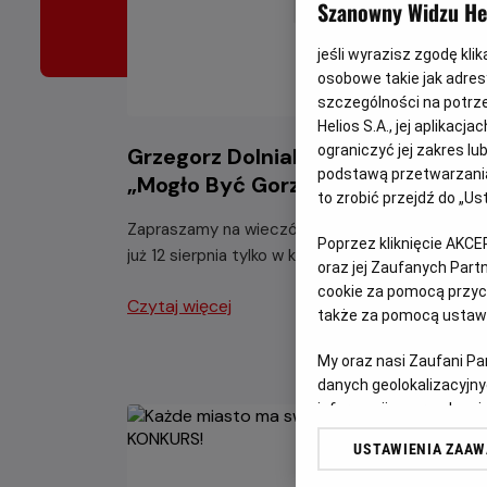
Szanowny Widzu Hel
jeśli wyrazisz zgodę kli
osobowe takie jak adresy
szczególności na potrz
Helios S.A., jej aplikac
ograniczyć jej zakres l
Grzegorz Dolniak z programem
podstawą przetwarzania
„Mogło Być Gorzej”
to zrobić przejdź do „
Zapraszamy na wieczór pełen świetnego humor
Poprzez kliknięcie AKCE
już 12 sierpnia tylko w kinach Helios.
oraz jej Zaufanych Par
cookie za pomocą przyci
Czytaj więcej
także za pomocą ustawi
My oraz nasi Zaufani P
danych geolokalizacyjny
informacji na urządzeniu
odbiorców i ulepszanie u
USTAWIENIA ZAA
Lista Zaufanych Partn