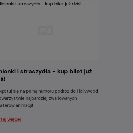
nionki i straszydła - kup bilet już
iś!
ygotuj się na pełną humoru podróż do Hollywood
owarzystwie najbardziej zwariowanych
aterów animacji!
taj więcej